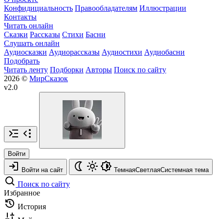
Конфидициальность
Правообладателям
Иллюстрации
Контакты
Читать онлайн
Сказки
Рассказы
Стихи
Басни
Слушать онлайн
Аудиосказки
Аудиорассказы
Аудиостихи
Аудиобасни
Подобрать
Читать ленту
Подборки
Авторы
Поиск по сайту
2026 ©
МирСказок
v2.0
Войти
Войти на сайт
Темная
Светлая
Системная
тема
Поиск по сайту
Избранное
История