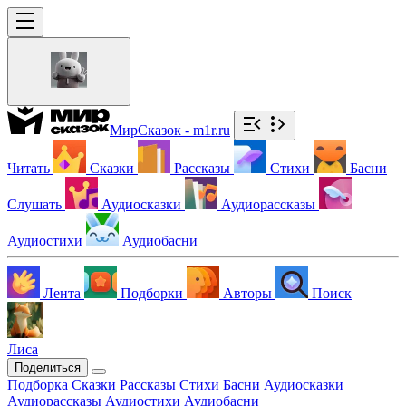
МирСказок - m1r.ru
Читать
Сказки
Рассказы
Стихи
Басни
Слушать
Аудиосказки
Аудиорассказы
Аудиостихи
Аудиобасни
Лента
Подборки
Авторы
Поиск
Лиса
Поделиться
Подборка
Сказки
Рассказы
Стихи
Басни
Аудиосказки
Аудиорассказы
Аудиостихи
Аудиобасни