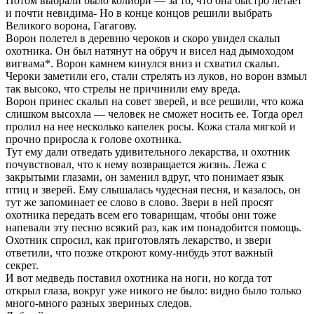
Потом выбрали было колибри — за то, что она быстро летает
и почти невидима- Но в конце концов решили выбрать
Великого ворона, Гагагову.
Ворон полетел в деревню чероков и скоро увидел скальп
охотника. Он был натянут на обруч и висел над дымоходом
вигвама*. Ворон камнем кинулся вниз и схватил скальп.
Чероки заметили его, стали стрелять из луков, но ворон взмыл
так высоко, что стрелы не причинили ему вреда.
Ворон принес скальп на совет зверей, и все решили, что кожа
слишком высохла — человек не сможет носить ее. Тогда орел
пролил на нее несколько капелек росы. Кожа стала мягкой и
прочно приросла к голове охотника.
Тут ему дали отведать удивительного лекарства, и охотник
почувствовал, что к нему возвращается жизнь. Лежа с
закрытыми глазами, он заменил вдруг, что понимает язык
птиц и зверей. Ему слышалась чудесная песня, и казалось, он
тут же запоминает ее слово в слово. Звери в ней просят
охотника передать всем его товарищам, чтобы они тоже
напевали эту песню всякий раз, как им понадобится помощь.
Охотник спросил, как приготовлять лекарство, и звери
ответили, что позже откроют кому-нибудь этот важный
секрет.
И вот медведь поставил охотника на ноги, но когда тот
открыл глаза, вокруг уже никого не было: видно было только
много-много разных звериных следов.