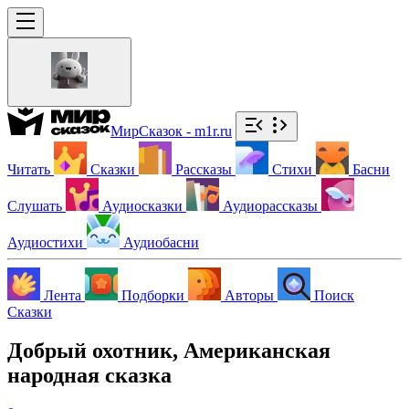
МирСказок - m1r.ru
Читать
Сказки
Рассказы
Стихи
Басни
Слушать
Аудиосказки
Аудиорассказы
Аудиостихи
Аудиобасни
Лента
Подборки
Авторы
Поиск
Сказки
Добрый охотник, Американская
народная сказка