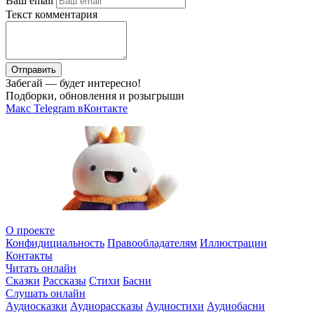
Ваш email
Текст комментария
Отправить
Забегай — будет интересно!
Подборки, обновления и розыгрыши
Макс
Telegram
вКонтакте
О проекте
Конфидициальность
Правообладателям
Иллюстрации
Контакты
Читать онлайн
Сказки
Рассказы
Стихи
Басни
Слушать онлайн
Аудиосказки
Аудиорассказы
Аудиостихи
Аудиобасни