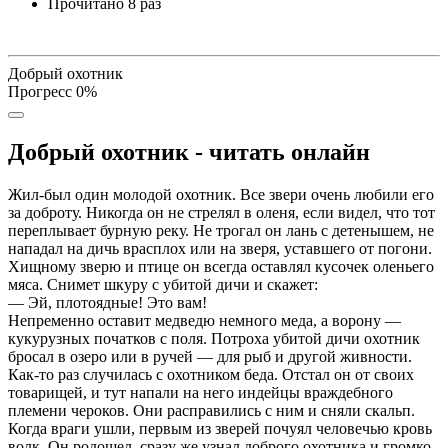
Прочитано
8 раз
Добрый охотник
Прогресс
0
%
Добрый охотник - читать онлайн
Жил-был один молодой охотник. Все звери очень любили его
за доброту. Никогда он не стрелял в оленя, если видел, что тот
переплывает бурную реку. Не трогал он лань с детенышем, не
нападал на дичь врасплох или на зверя, уставшего от погони.
Хищному зверю и птице он всегда оставлял кусочек оленьего
мяса. Снимет шкуру с убитой дичи и скажет:
— Эй, плотоядные! Это вам!
Непременно оставит медведю немного меда, а ворону —
кукурузных початков с поля. Потроха убитой дичи охотник
бросал в озеро или в ручей — для рыб и другой живности.
Как-то раз случилась с охотником беда. Отстал он от своих
товарищей, и тут напали на него индейцы враждебного
племени чероков. Они расправились с ним и сняли скальп.
Когда враги ушли, первым из зверей почуял человечью кровь
волк. Он родошел, сразу же узнал доброго охотника и громко