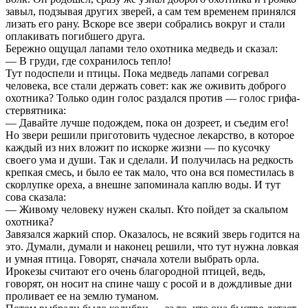
завыл, подзывая других зверей, а сам тем временем принялся
лизать его рану. Вскоре все звери собрались вокруг и стали
оплакивать погибшего друга.
Бережно ощущал лапами тело охотника медведь и сказал:
— В груди, где сохранилось тепло!
Тут подоспели и птицы. Пока медведь лапами согревал
человека, все стали держать совет: как же оживить доброго
охотника? Только один голос раздался против — голос грифа-
стервятника:
— Давайте лучше подождем, пока он дозреет, и съедим его!
Но звери решили приготовить чудесное лекарство, в которое
каждый из них вложит по искорке жизни — по кусочку
своего ума и души. Так и сделали. И получилась на редкость
крепкая смесь, и было ее так мало, что она вся поместилась в
скорлупке ореха, а внешне запоминала каплю воды. И тут
сова сказала:
— Живому человеку нужен скальп. Кто пойдет за скальпом
охотника?
Завязался жаркий спор. Оказалось, не всякий зверь годится на
это. Думали, думали и наконец решили, что тут нужна ловкая
и умная птица. Говорят, сначала хотели выбрать орла.
Ирокезы считают его очень благородной птицей, ведь,
говорят, он носит на спине чашу с росой и в дождливые дни
проливает ее на землю туманом.