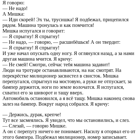
Я говорю:
— Не надо!
А Мишка:
— Иди скорей! Эх ты, трусишка! Я подбежал, прицепился
рядом. Машина тронулась и как помчится!
Мишка испугался и говорит:
— Я спрыгну! Я спрыгну!
— Не надо, — говорю, — расшибёшься! А он твердит:
— Я спрыгну! Я спрыгну!
И уже начал опускать одну ногу. Я оглянулся назад, а за нами
другая машина мчится. Я кричу:
— Не смей! Смотри, сейчас тебя машина задавит!
Люди на тротуаре останавливаются, на нас смотрят. На
перекрёстке милиционер засвистел в свисток. Мишка
перепугался, спрыгнул на мостовую, а руки не отпускает, за
бампер держится, ноги по земле волочатся. Я испугался,
схватил его за шиворот и тащу вверх.
Автомобиль остановился, а я всё тащу. Мишка наконец снова
залез на бампер. Вокруг народ собрался. Я кричу:
— Держись, дурак, крепче!
Тут все засмеялись. Я увидел, что мы остановились, и слез.
— Слезай, — говорю Мишке.
А он с перепугу ничего не понимает. Насилу я оторвал его от
этого бампера. Подбежал милиционер, номер записывает.