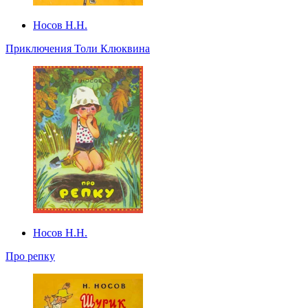
Носов Н.Н.
Приключения Толи Клюквина
Носов Н.Н.
Про репку