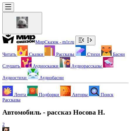
МирСказок - m1r.ru
Читать
Сказки
Рассказы
Стихи
Басни
Слушать
Аудиосказки
Аудиорассказы
Аудиостихи
Аудиобасни
Лента
Подборки
Авторы
Поиск
Рассказы
Автомобиль - рассказ Носова Н.
2