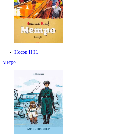
Носов Н.Н.
Метро