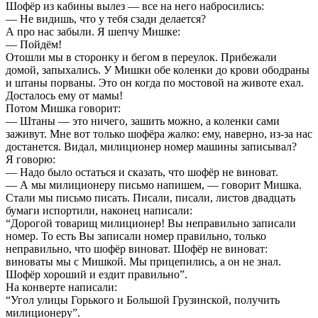
Шофёр из кабины вылез — все на него набросились:
— Не видишь, что у тебя сзади делается?
А про нас забыли. Я шепчу Мишке:
— Пойдём!
Отошли мы в сторонку и бегом в переулок. Прибежали
домой, запыхались. У Мишки обе коленки до крови ободраны
и штаны порваны. Это он когда по мостовой на животе ехал.
Досталось ему от мамы!
Потом Мишка говорит:
— Штаны — это ничего, зашить можно, а коленки сами
заживут. Мне вот только шофёра жалко: ему, наверно, из-за нас
достанется. Видал, милиционер номер машины записывал?
Я говорю:
— Надо было остаться и сказать, что шофёр не виноват.
— А мы милиционеру письмо напишем, — говорит Мишка.
Стали мы письмо писать. Писали, писали, листов двадцать
бумаги испортили, наконец написали:
“Дорогой товарищ милиционер! Вы неправильно записали
номер. То есть Вы записали номер правильно, только
неправильно, что шофёр виноват. Шофёр не виноват:
виноваты мы с Мишкой. Мы прицепились, а он не знал.
Шофёр хороший и ездит правильно”.
На конверте написали:
“Угол улицы Горького и Большой Грузинской, получить
милиционеру”.