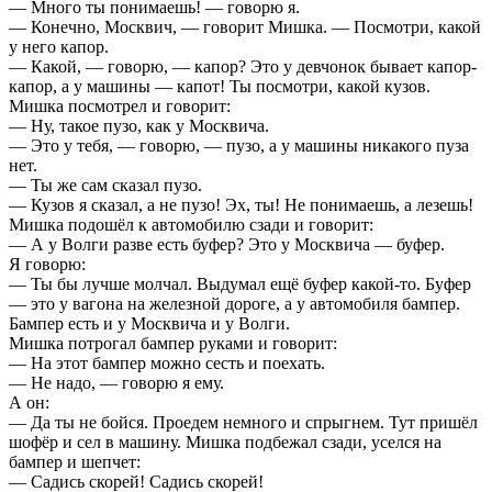
— Много ты понимаешь! — говорю я.
— Конечно, Москвич, — говорит Мишка. — Посмотри, какой
у него капор.
— Какой, — говорю, — капор? Это у девчонок бывает капор-
капор, а у машины — капот! Ты посмотри, какой кузов.
Мишка посмотрел и говорит:
— Ну, такое пузо, как у Москвича.
— Это у тебя, — говорю, — пузо, а у машины никакого пуза
нет.
— Ты же сам сказал пузо.
— Кузов я сказал, а не пузо! Эх, ты! Не понимаешь, а лезешь!
Мишка подошёл к автомобилю сзади и говорит:
— А у Волги разве есть буфер? Это у Москвича — буфер.
Я говорю:
— Ты бы лучше молчал. Выдумал ещё буфер какой-то. Буфер
— это у вагона на железной дороге, а у автомобиля бампер.
Бампер есть и у Москвича и у Волги.
Мишка потрогал бампер руками и говорит:
— На этот бампер можно сесть и поехать.
— Не надо, — говорю я ему.
А он:
— Да ты не бойся. Проедем немного и спрыгнем. Тут пришёл
шофёр и сел в машину. Мишка подбежал сзади, уселся на
бампер и шепчет:
— Садись скорей! Садись скорей!