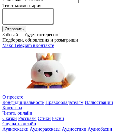
Текст комментария
Отправить
Забегай — будет интересно!
Подборки, обновления и розыгрыши
Макс
Telegram
вКонтакте
О проекте
Конфидициальность
Правообладателям
Иллюстрации
Контакты
Читать онлайн
Сказки
Рассказы
Стихи
Басни
Слушать онлайн
Аудиосказки
Аудиорассказы
Аудиостихи
Аудиобасни