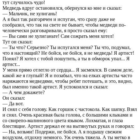
тут случилось чудо!
Медведь вдруг остановился, обернулся ко мне и сказал:
— Мальчик, не хулигань!
А я был так разгорячен и испуган, что сразу даже не
сообразил, что так на свете не бывает, чтобы медведи по-
человечески разговаривали, я просто сказал ему:
— Вы сами не хулиганьте! Сам сожрать меня хотел!
Тут он сказал:
— Ты что? Серьезно? Ты испугался меня? Ты что, подумал,
что я настоящий? Не бойся, не бойся, я не медведь! Я артист!
Понял? Я хотел с тобой пошутить, а ты в обморок упал... Я
артист...
У меня прямо отлегло от сердца... Я засмеялся. В самом деле,
какой же я глупый! Я и позабыл, что на елках артисты часто
наряжаются медведями, чтобы ребят потешать, и это, видно,
был именно такой артист. Я успокоился и сказал:
— А чем докажете?
Он сказал:
— Да вот.
И снял с себя голову. Как горшок с частокола. Как шапку. Взял
и снял. Очень красивая была голова, с большими клыками и
со свирепо-малинового цвета языком. Лохматая, и глаза
блестящие. Артист держал ее на вытянутых руках и говорил:
— На, возьми! Подержи, не бойся. А я подышу свежим
воздухом, отдохну немного. Уж очень тяжела. А ты метко в