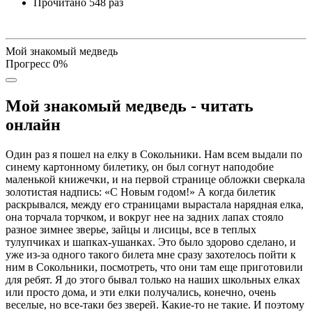
Прочитано
548 раз
Мой знакомый медведь
Прогресс
0
%
Мой знакомый медведь - читать
онлайн
Один раз я пошел на елку в Сокольники. Нам всем выдали по
синему картонному билетику, он был согнут наподобие
маленькой книжечки, и на первой странице обложки сверкала
золотистая надпись: «С Новым годом!» А когда билетик
раскрывался, между его страницами вырастала нарядная елка,
она торчала торчком, и вокруг нее на задних лапах стояло
разное зимнее зверье, зайцы и лисицы, все в теплых
тулупчиках и шапках-ушанках. Это было здорово сделано, и
уже из-за одного такого билета мне сразу захотелось пойти к
ним в Сокольники, посмотреть, что они там еще приготовили
для ребят. Я до этого бывал только на наших школьных елках
или просто дома, и эти елки получались, конечно, очень
веселые, но все-таки без зверей. Какие-то не такие. И поэтому