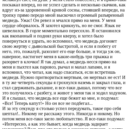
поскакал вперед, но не успел сделать и несколько скачков, как
вдруг из-за здоровенной кривой сосны, стоявшей впереди, на
тропку прямо передо мной выскочил огромный разъяренный
медведь. Ужас! Он ревел и мчался прямо на меня. У меня
сердце оборвалось. Я захотел крикнуть, но не смог. Язык не
шевелился. В горле моментально пересохло. Я остановился
как вкопанный и поднял руки кверху, и хотел было
повернуться и удрать, но вспомнил, что медведь догоняет
свою жертву с дьявольской быстротой, и если я побегу от
него, это, пожалуй, разозлит его еще больше, и тогда уж он,
наверное, настигнет меня в какие-нибудь три прыжка и
разорвет в клочки! Я так думал, а медведь несся прямо на
меня и пыхтел как паровоз, рычал и махал лапами, и я
вспомнил, что читал, как надо спасаться, если встретишь
медведя. Нужно притвориться мертвым, он мертвых не ест! И
в ту же четверть секунды я грохнулся наземь и закрыл глаза, и
стал сдерживать дыхание, и все-таки дышал, потому что все
это получилось с разбегу, и живот у меня так и ходил ходуном.
И я слышал, что медведь все еще бежит ко мне, и подумал:
«Все! Теперь капут!» Но он все не подбегал...
И за эту секунду я столько успел передумать, такое про себя
шептал!.. Никому не расскажу этого. Никогда и никому. Но
потом меня все-таки заело любопытство. Я все-таки подумал:
«Интересно, а как это бывает, когда медведь задирает