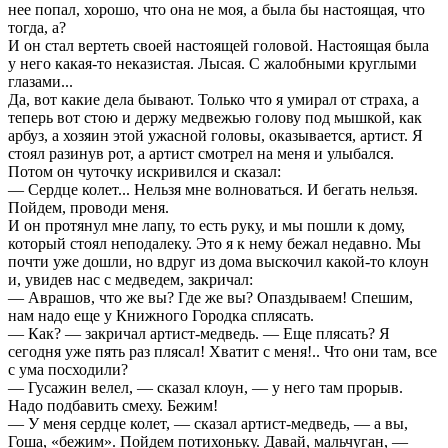
нее попал, хорошо, что она не моя, а была бы настоящая, что
тогда, а?
И он стал вертеть своей настоящей головой. Настоящая была
у него какая-то неказистая. Лысая. С жалобными круглыми
глазами...
Да, вот какие дела бывают. Только что я умирал от страха, а
теперь вот стою и держу медвежью голову под мышкой, как
арбуз, а хозяин этой ужасной головы, оказывается, артист. Я
стоял разинув рот, а артист смотрел на меня и улыбался.
Потом он чуточку искривился и сказал:
— Сердце колет... Нельзя мне волноваться. И бегать нельзя.
Пойдем, проводи меня.
И он протянул мне лапу, то есть руку, и мы пошли к дому,
который стоял неподалеку. Это я к нему бежал недавно. Мы
почти уже дошли, но вдруг из дома выскочил какой-то клоун
и, увидев нас с медведем, закричал:
— Аврашов, что же вы? Где же вы? Опаздываем! Спешим,
нам надо еще у Книжного Городка сплясать.
— Как? — закричал артист-медведь. — Еще плясать? Я
сегодня уже пять раз плясал! Хватит с меня!.. Что они там, все
с ума посходили?
— Гусажин велел, — сказал клоун, — у него там прорыв.
Надо подбавить смеху. Бежим!
— У меня сердце колет, — сказал артист-медведь, — а вы,
Гоша, «бежим». Пойдем потихоньку. Давай, мальчуган, —