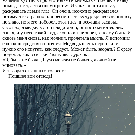
мальчишку? Ведь про это только в книжках читаешь, а наяву
никогда не удается посмотреть». И я начал потихоньку
раскрывать левый глаз. Он очень неохотно раскрывался,
потому что страшно или ресницы чересчур крепко слепились,
не знаю, но я его поборол, этот глаз, и все-таки раскрыл.
Смотрю, а медведь стоит надо мной, опять-таки на задних
лапах, и у него такой вид, словно он не знает, как ему быть. И
сквозь меня снова, как молния, пролетела мысль. Я вспомнил
еще одно средство спасения. Медведь очень нервный, и
нужно его испугать как следует. Может быть, заорать? Я сразу
подумал, как в сказке Иванушка-дурачок:
«Э, была не была! Двум смертям не бывать, а одной не
миновать!»
И я заорал страшным голосом:
— Пошшел вон отсюда!