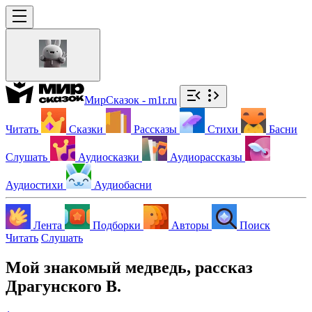
МирСказок - m1r.ru
Читать
Сказки
Рассказы
Стихи
Басни
Слушать
Аудиосказки
Аудиорассказы
Аудиостихи
Аудиобасни
Лента
Подборки
Авторы
Поиск
Читать
Слушать
Мой знакомый медведь, рассказ
Драгунского В.