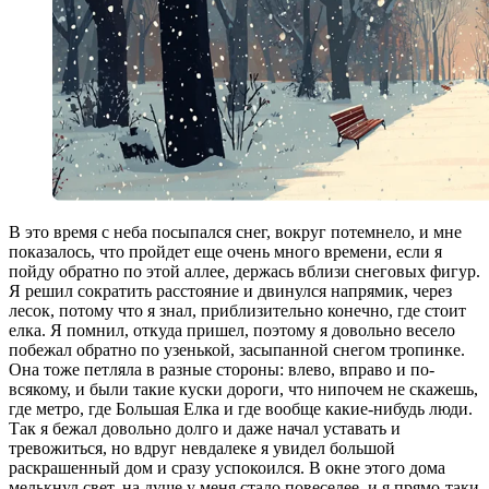
В это время с неба посыпался снег, вокруг потемнело, и мне
показалось, что пройдет еще очень много времени, если я
пойду обратно по этой аллее, держась вблизи снеговых фигур.
Я решил сократить расстояние и двинулся напрямик, через
лесок, потому что я знал, приблизительно конечно, где стоит
елка. Я помнил, откуда пришел, поэтому я довольно весело
побежал обратно по узенькой, засыпанной снегом тропинке.
Она тоже петляла в разные стороны: влево, вправо и по-
всякому, и были такие куски дороги, что нипочем не скажешь,
где метро, где Большая Елка и где вообще какие-нибудь люди.
Так я бежал довольно долго и даже начал уставать и
тревожиться, но вдруг невдалеке я увидел большой
раскрашенный дом и сразу успокоился. В окне этого дома
мелькнул свет, на душе у меня стало повеселее, и я прямо-таки