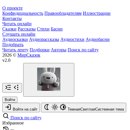
О проекте
Конфидициальность
Правообладателям
Иллюстрации
Контакты
Читать онлайн
Сказки
Рассказы
Стихи
Басни
Слушать онлайн
Аудиосказки
Аудиорассказы
Аудиостихи
Аудиобасни
Подобрать
Читать ленту
Подборки
Авторы
Поиск по сайту
2026 ©
МирСказок
v2.0
Войти
Войти на сайт
Темная
Светлая
Системная
тема
Поиск по сайту
Избранное