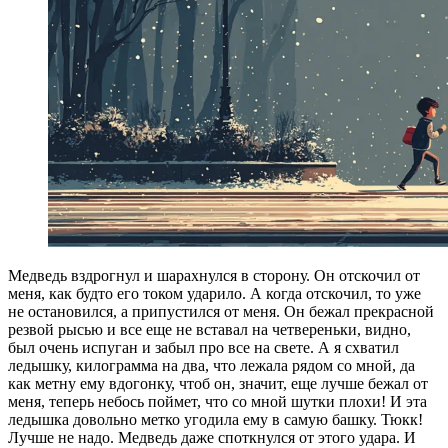
Медведь вздрогнул и шарахнулся в сторону. Он отскочил от
меня, как будто его током ударило. А когда отскочил, то уже
не остановился, а припустился от меня. Он бежал прекрасной
резвой рысью и все еще не вставал на четвереньки, видно,
был очень испуган и забыл про все на свете. А я схватил
ледышку, килограмма на два, что лежала рядом со мной, да
как метну ему вдогонку, чтоб он, значит, еще лучше бежал от
меня, теперь небось поймет, что со мной шутки плохи! И эта
ледышка довольно метко угодила ему в самую башку. Тюкк!
Лучше не надо. Медведь даже споткнулся от этого удара. И