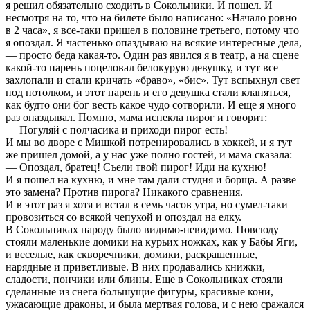
я решил обязательно сходить в Сокольники. И пошел. И
несмотря на то, что на билете было написано: «Начало ровно
в 2 часа», я все-таки пришел в половине третьего, потому что
я опоздал. Я частенько опаздываю на всякие интересные дела,
— просто беда какая-то. Один раз явился я в театр, а на сцене
какой-то парень поцеловал белокурую девушку, и тут все
захлопали и стали кричать «браво», «бис». Тут вспыхнул свет
под потолком, и этот парень и его девушка стали кланяться,
как будто они бог весть какое чудо сотворили. И еще я много
раз опаздывал. Помню, мама испекла пирог и говорит:
— Погуляй с полчасика и приходи пирог есть!
И мы во дворе с Мишкой потренировались в хоккей, и я тут
же пришел домой, а у нас уже полно гостей, и мама сказала:
— Опоздал, братец! Съели твой пирог! Иди на кухню!
И я пошел на кухню, и мне там дали студня и борща. А разве
это замена? Против пирога? Никакого сравнения.
И в этот раз я хотя и встал в семь часов утра, но сумел-таки
провозиться со всякой чепухой и опоздал на елку.
В Сокольниках народу было видимо-невидимо. Повсюду
стояли маленькие домики на курьих ножках, как у Бабы Яги,
и веселые, как скворечники, домики, раскрашенные,
нарядные и приветливые. В них продавались книжки,
сладости, пончики или блины. Еще в Сокольниках стояли
сделанные из снега большущие фигуры, красивые кони,
ужасающие драконы, и была мертвая голова, и с нею сражался