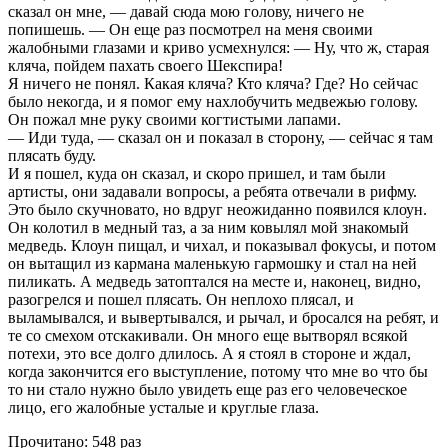
сказал он мне, — давай сюда мою голову, ничего не
попишешь. — Он еще раз посмотрел на меня своими
жалобными глазами и криво усмехнулся: — Ну, что ж, старая
кляча, пойдем пахать своего Шекспира!
Я ничего не понял. Какая кляча? Кто кляча? Где? Но сейчас
было некогда, и я помог ему нахлобучить медвежью голову.
Он пожал мне руку своими когтистыми лапами.
— Иди туда, — сказал он и показал в сторону, — сейчас я там
плясать буду.
И я пошел, куда он сказал, и скоро пришел, и там были
артисты, они задавали вопросы, а ребята отвечали в рифму.
Это было скучновато, но вдруг неожиданно появился клоун.
Он колотил в медный таз, а за ним ковылял мой знакомый
медведь. Клоун пищал, и чихал, и показывал фокусы, и потом
он вытащил из кармана маленькую гармошку и стал на ней
пиликать. А медведь затоптался на месте и, наконец, видно,
разогрелся и пошел плясать. Он неплохо плясал, и
выламывался, и вывертывался, и рычал, и бросался на ребят, и
те со смехом отскакивали. Он много еще вытворял всякой
потехи, это все долго длилось. А я стоял в стороне и ждал,
когда закончится его выступление, потому что мне во что бы
то ни стало нужно было увидеть еще раз его человеческое
лицо, его жалобные усталые и круглые глаза.
Прочитано:
548 раз