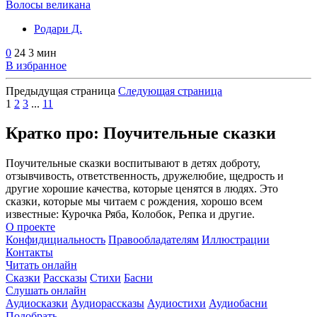
Волосы великана
Родари Д.
0
24
3 мин
В избранное
Предыдущая страница
Следующая страница
1
2
3
...
11
Кратко про: Поучительные сказки
Поучительные сказки воспитывают в детях доброту,
отзывчивость, ответственность, дружелюбие, щедрость и
другие хорошие качества, которые ценятся в людях. Это
сказки, которые мы читаем с рождения, хорошо всем
известные: Курочка Ряба, Колобок, Репка и другие.
О проекте
Конфидициальность
Правообладателям
Иллюстрации
Контакты
Читать онлайн
Сказки
Рассказы
Стихи
Басни
Слушать онлайн
Аудиосказки
Аудиорассказы
Аудиостихи
Аудиобасни
Подобрать