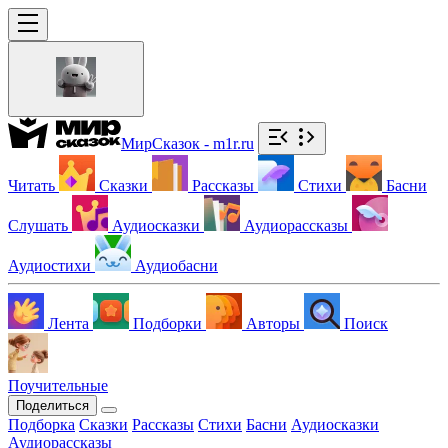
МирСказок - m1r.ru
Читать
Сказки
Рассказы
Стихи
Басни
Слушать
Аудиосказки
Аудиорассказы
Аудиостихи
Аудиобасни
Лента
Подборки
Авторы
Поиск
Поучительные
Поделиться
Подборка
Сказки
Рассказы
Стихи
Басни
Аудиосказки
Аудиорассказы