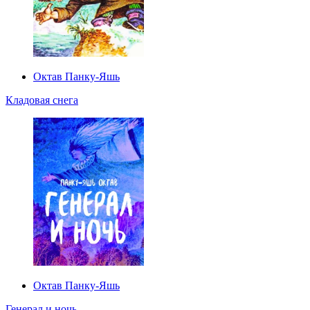
Октав Панку‑Яшь
Кладовая снега
Октав Панку‑Яшь
Генерал и ночь