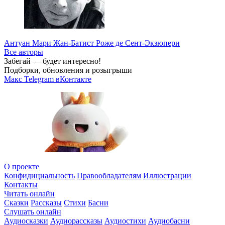
Антуан Мари Жан-Батист Роже де Сент-Экзюпери
Все авторы
Забегай — будет интересно!
Подборки, обновления и розыгрыши
Макс
Telegram
вКонтакте
О проекте
Конфидициальность
Правообладателям
Иллюстрации
Контакты
Читать онлайн
Сказки
Рассказы
Стихи
Басни
Слушать онлайн
Аудиосказки
Аудиорассказы
Аудиостихи
Аудиобасни