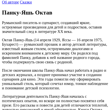
Об авторе
Сказки
Панку‑Яшь Октав
Румынский писатель и сценарист, создавший яркие,
остроумные произведения для детей и подростков, оставив
значительный след в литературе XX века.
Октав Панку-Яшь (14 апреля 1929, Яссы — 16 апреля 1975,
Бухарест) — румынский прозаик и автор детской литературы,
известный живым стилем, остроумными диалогами и
искренним вниманием к детскому миру. Он родился под
фамилией Панку, добавив к ней название родного города,
чтобы подчеркнуть свою связь с родиной.
После окончания школы Панку-Яшь начал работать в радио и
детских журналах, а позднее принимал участие в создании
сценариев для кино. Эти годы помогли ему сформировать
уникальный стиль, который сочетал юмор, тонкое наблюдение
и понимание детской психологии.
Литературная деятельность Панку-Яшя началась с
поэтических опытов, но вскоре он полностью посвятил себя
прозе. Его рассказы и повести для детей отличаются теплотой,
живостью персонажей и яркой образностью. Книги Октава