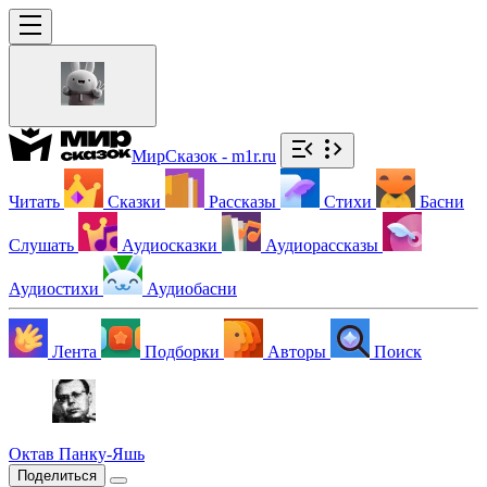
МирСказок - m1r.ru
Читать
Сказки
Рассказы
Стихи
Басни
Слушать
Аудиосказки
Аудиорассказы
Аудиостихи
Аудиобасни
Лента
Подборки
Авторы
Поиск
Октав Панку‑Яшь
Поделиться