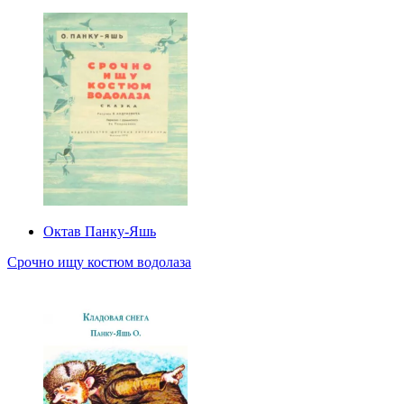
Октав Панку‑Яшь
Срочно ищу костюм водолаза