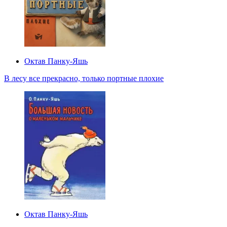
Октав Панку‑Яшь
В лесу все прекрасно, только портные плохие
Октав Панку‑Яшь