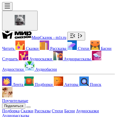
МирСказок - m1r.ru
Читать
Сказки
Рассказы
Стихи
Басни
Слушать
Аудиосказки
Аудиорассказы
Аудиостихи
Аудиобасни
Лента
Подборки
Авторы
Поиск
Поучительные
Поделиться
Подборка
Сказки
Рассказы
Стихи
Басни
Аудиосказки
Аудиорассказы