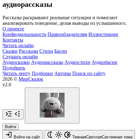
аудиорассказы
Рассказы раскрывают реальные ситуации и помогают
анализировать поведение, делая выводы из услышанного.
О проекте
Конфидициальность
Правообладателям
Иллюстрации
Контакты
Читать онлайн
Сказки
Рассказы
Стихи
Басни
Слушать онлайн
Аудиосказки
Аудиорассказы
Аудиостихи
Аудиобасни
Подобрать
Читать ленту
Подборки
Авторы
Поиск по сайту
2026 ©
МирСказок
v2.0
Войти
Войти на сайт
Темная
Светлая
Системная
тема