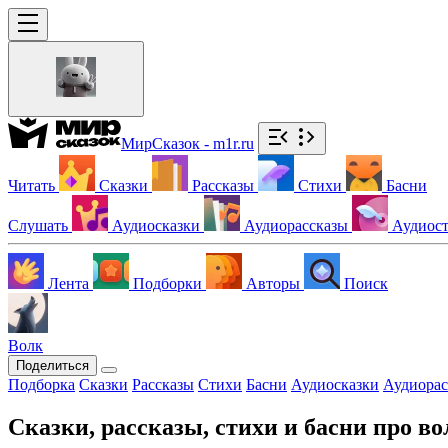
МирСказок - m1r.ru
Читать
Сказки
Рассказы
Стихи
Басни
Слушать
Аудиосказки
Аудиорассказы
Аудиос
Лента
Подборки
Авторы
Поиск
Волк
Поделиться
Подборка
Сказки
Рассказы
Стихи
Басни
Аудиосказки
Аудиорас
Сказки, рассказы, стихи и басни про во