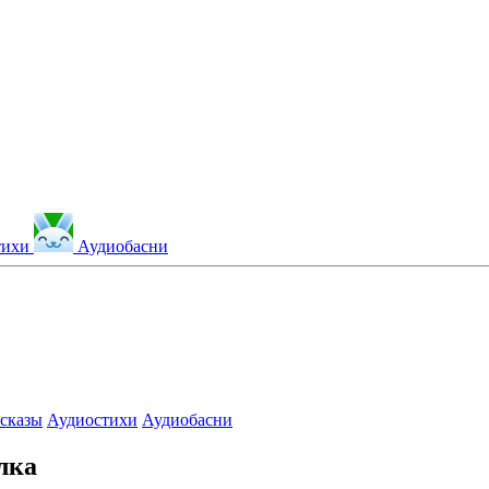
тихи
Аудиобасни
сказы
Аудиостихи
Аудиобасни
лка