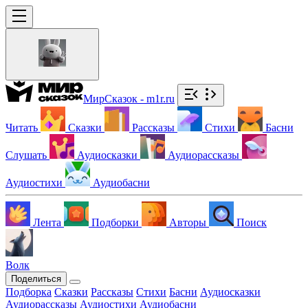
МирСказок - m1r.ru
Читать
Сказки
Рассказы
Стихи
Басни
Слушать
Аудиосказки
Аудиорассказы
Аудиостихи
Аудиобасни
Лента
Подборки
Авторы
Поиск
Волк
Поделиться
Подборка
Сказки
Рассказы
Стихи
Басни
Аудиосказки
Аудиорассказы
Аудиостихи
Аудиобасни