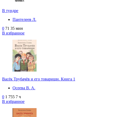
В тундре
Пантелеев Л.
0
71
35 мин
В избранное
Васёк Трубачёв и его товарищи. Книга 1
Осеева В. А.
0
1 755
7 ч
В избранное