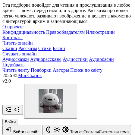
Эта подборка подойдет для чтения и прослушивания в любое
время — дома, перед сном или в дороге. Рассказы про волка
легко увлекают, развивают воображение и делают знакомство
с литературой ярким и запоминающимся.
О проекте
Конфидициальность
Правообладателям
Иллюстрации
Контакты
Читать онлайн
Сказки
Рассказы
Стихи
Басни
Слушать онлайн
Аудиосказки
Аудиорассказы
Аудиостихи
Аудиобасни
Подобрать
Читать ленту
Подборки
Авторы
Поиск по сайту
2026 ©
МирСказок
v2.0
Войти
Войти на сайт
Темная
Светлая
Системная
тема