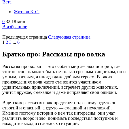
Вата
Житков Б. С.
0
32
18 мин
В избранное
Предыдущая страница
Следующая страница
1
2
3
...
6
Кратко про: Рассказы про волка
Рассказы про волка — это особый мир лесных историй, где
этот персонаж может быть не только грозным хищником, но и
умным, хитрым, а иногда даже добрым героем. В таких
произведениях волк часто становится участником
удивительных приключений, встречает других животных,
учится дружбе, смекалке и даже исправляет свои ошибки.
В детских рассказах волк предстает по-разному: где-то он
строгий и опасный, а где-то — смешной и неуклюжий.
Именно поэтому истории о нем так интересны: они учат
различать добро и зло, понимать последствия поступков и
находить выход из сложных ситуаций.