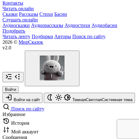
Контакты
Читать онлайн
Сказки
Рассказы
Стихи
Басни
Слушать онлайн
Аудиосказки
Аудиорассказы
Аудиостихи
Аудиобасни
Подобрать
Читать ленту
Подборки
Авторы
Поиск по сайту
2026 ©
МирСказок
v2.0
Войти
Войти на сайт
Темная
Светлая
Системная
тема
Поиск по сайту
Избранное
История
Мой аккаунт
Сообщения