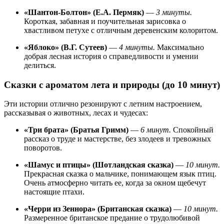
«Шантон-Болтон» (Е.А. Пермяк)
—
3 минуты.
Короткая, забавная и поучительная зарисовка о
хвастливом петухе с отличным деревенским колоритом.
«Яблоко» (В.Г. Сутеев)
—
4 минуты.
Максимально
добрая лесная история о справедливости и умении
делиться.
Сказки с ароматом лета и природы (до 10 минут)
Эти истории отлично резонируют с летним настроением,
рассказывая о животных, лесах и чудесах:
«Три брата» (Братья Гримм)
—
6 минут.
Спокойный
рассказ о труде и мастерстве, без злодеев и тревожных
поворотов.
«Шамус и птицы» (Шотландская сказка)
—
10 минут.
Прекрасная сказка о мальчике, понимающем язык птиц.
Очень атмосферно читать ее, когда за окном щебечут
настоящие птахи.
«Черри из Зеннора» (Британская сказка)
—
10 минут.
Размеренное британское предание о трудолюбивой