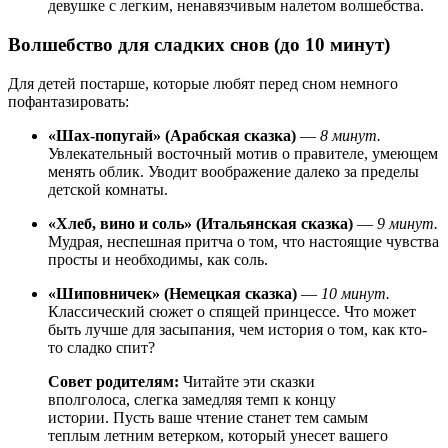
девушке с легким, ненавязчивым налетом волшебства.
Волшебство для сладких снов (до 10 минут)
Для детей постарше, которые любят перед сном немного
пофантазировать:
«Шах-попугай» (Арабская сказка)
—
8 минут.
Увлекательный восточный мотив о правителе, умеющем
менять облик. Уводит воображение далеко за пределы
детской комнаты.
«Хлеб, вино и соль» (Итальянская сказка)
—
9 минут.
Мудрая, неспешная притча о том, что настоящие чувства
просты и необходимы, как соль.
«Шиповничек» (Немецкая сказка)
—
10 минут.
Классический сюжет о спящей принцессе. Что может
быть лучше для засыпания, чем история о том, как кто-
то сладко спит?
Совет родителям:
Читайте эти сказки
вполголоса, слегка замедляя темп к концу
истории. Пусть ваше чтение станет тем самым
теплым летним ветерком, который унесет вашего