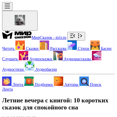
МирСказок - m1r.ru
Читать
Сказки
Рассказы
Стихи
Басни
Слушать
Аудиосказки
Аудиорассказы
Аудиостихи
Аудиобасни
Лента
Подборки
Авторы
Поиск
Лента
Летние вечера с книгой: 10 коротких
сказок для спокойного сна