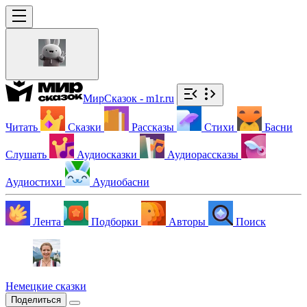
МирСказок - m1r.ru
Читать
Сказки
Рассказы
Стихи
Басни
Слушать
Аудиосказки
Аудиорассказы
Аудиостихи
Аудиобасни
Лента
Подборки
Авторы
Поиск
Немецкие сказки
Поделиться