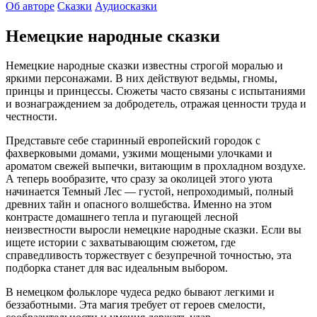
Об авторе
Сказки
Аудиосказки
Немецкие народные сказки
Немецкие народные сказки известны строгой моралью и
яркими персонажами. В них действуют ведьмы, гномы,
принцы и принцессы. Сюжеты часто связаны с испытаниями
и вознаграждением за добродетель, отражая ценности труда и
честности.
Представьте себе старинный европейский городок с
фахверковыми домами, узкими мощеными улочками и
ароматом свежей выпечки, витающим в прохладном воздухе.
А теперь вообразите, что сразу за околицей этого уюта
начинается Темный Лес — густой, непроходимый, полный
древних тайн и опасного волшебства. Именно на этом
контрасте домашнего тепла и пугающей лесной
неизвестности выросли немецкие народные сказки. Если вы
ищете истории с захватывающим сюжетом, где
справедливость торжествует с безупречной точностью, эта
подборка станет для вас идеальным выбором.
В немецком фольклоре чудеса редко бывают легкими и
беззаботными. Эта магия требует от героев смелости,