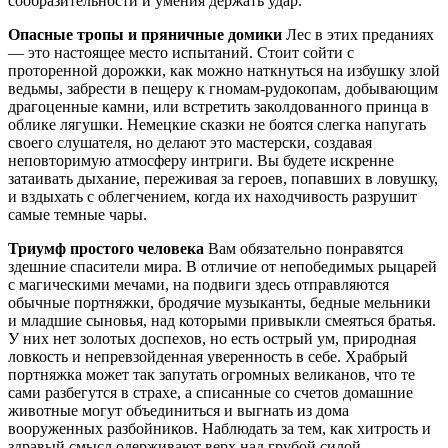
сообразительности и умения держать удар.
Опасные тропы и пряничные домики
Лес в этих преданиях
— это настоящее место испытаний. Стоит сойти с
проторенной дорожки, как можно наткнуться на избушку злой
ведьмы, забрести в пещеру к гномам-рудокопам, добывающим
драгоценные камни, или встретить заколдованного принца в
облике лягушки. Немецкие сказки не боятся слегка напугать
своего слушателя, но делают это мастерски, создавая
неповторимую атмосферу интриги. Вы будете искренне
затаивать дыхание, переживая за героев, попавших в ловушку,
и вздыхать с облегчением, когда их находчивость разрушит
самые темные чары.
Триумф простого человека
Вам обязательно понравятся
здешние спасители мира. В отличие от непобедимых рыцарей
с магическими мечами, на подвиги здесь отправляются
обычные портняжки, бродячие музыканты, бедные мельники
и младшие сыновья, над которыми привыкли смеяться братья.
У них нет золотых доспехов, но есть острый ум, природная
ловкость и непревзойденная уверенность в себе. Храбрый
портняжка может так запутать огромных великанов, что те
сами разбегутся в страхе, а списанные со счетов домашние
животные могут объединиться и выгнать из дома
вооруженных разбойников. Наблюдать за тем, как хитрость и
здравый смысл одерживают верх над грубой силой,