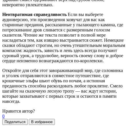
невероятно увлекательно.
Неотвратимая справедливость
Если вы выберете
аудиоверсию, эти произведения зазвучат для вас как
старинные предания, рассказанные у пылающего камина, где
потрескивание дров сливается с размеренным голосом
сказителя. Чтение же текста позволит в полной мере
насладиться тем, как изящно выстраивается сюжет. Немецкие
сказки обладают строгим, но очень утешительным моральным
компасом: жадность, зависть и лень здесь всегда получают
суровый урок, а трудолюбие, верность своему слову и доброе
сердце неизменно вознаграждаются по-королевски.
Откройте для себя этот завораживающий мир, где соломинка
и уголек отправляются в совместное путешествие, где
крошечные эльфы шьют обувь по ночам, а истинная
преданность способна расколдовать любое проклятие. Смело
шагайте на сказочную лесную тропу — вас ждут истории,
которые захватывают с первых строк и остаются в памяти
навсегда.
Нравится
автор?
0
Поделиться
В избранное