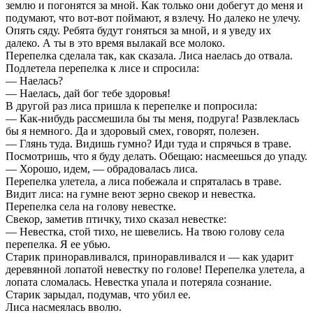
землю и погонятся за мной. Как только они добегут до меня и
подумают, что вот-вот поймают, я взлечу. Но далеко не улечу.
Опять сяду. Ребята будут гоняться за мной, и я уведу их
далеко. А ты в это время вылакай все молоко.
Перепелка сделала так, как сказала. Лиса наелась до отвала.
Подлетела перепелка к лисе и спросила:
— Наелась?
— Наелась, дай бог тебе здоровья!
В другой раз лиса пришла к перепелке и попросила:
— Как-нибудь рассмешила бы ты меня, подруга! Развлеклась
бы я немного. Да и здоровый смех, говорят, полезен.
— Глянь туда. Видишь гумно? Иди туда и спрячься в траве.
Посмотришь, что я буду делать. Обещаю: насмеешься до упаду.
— Хорошо, идем, — обрадовалась лиса.
Перепелка улетела, а лиса побежала и спряталась в траве.
Видит лиса: на гумне веют зерно свекор и невестка.
Перепелка села на голову невестке.
Свекор, заметив птичку, тихо сказал невестке:
— Невестка, стой тихо, не шевелись. На твою голову села
перепелка. Я ее убью.
Старик приноравливался, приноравливался и — как ударит
деревянной лопатой невестку по голове! Перепелка улетела, а
лопата сломалась. Невестка упала и потеряла сознание.
Старик зарыдал, подумав, что убил ее.
Лиса насмеялась вволю.