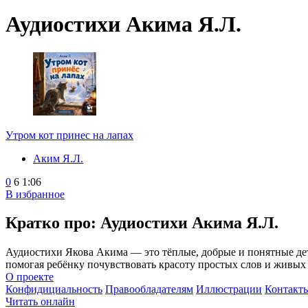
Аудиостихи Акима Я.Л.
Утром кот принес на лапах
Аким Я.Л.
0
6
1:06
В избранное
Кратко про: Аудиостихи Акима Я.Л.
Аудиостихи Якова Акима — это тёплые, добрые и понятные детя
помогая ребёнку почувствовать красоту простых слов и живых 
О проекте
Конфидициальность
Правообладателям
Иллюстрации
Контакт
Читать онлайн