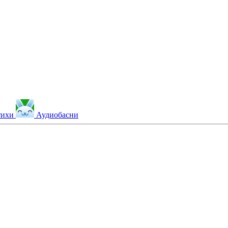
тихи
Аудиобасни