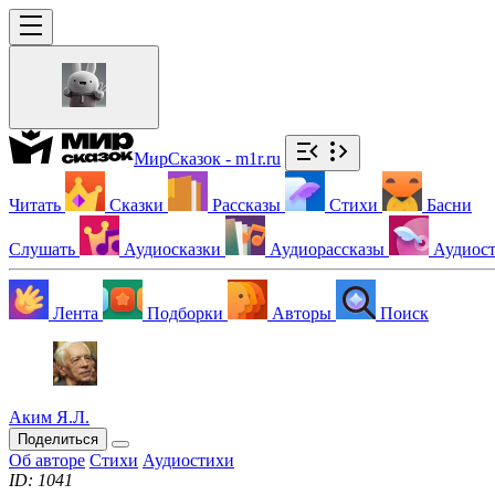
МирСказок - m1r.ru
Читать
Сказки
Рассказы
Стихи
Басни
Слушать
Аудиосказки
Аудиорассказы
Аудиос
Лента
Подборки
Авторы
Поиск
Аким Я.Л.
Поделиться
Об авторе
Стихи
Аудиостихи
ID: 1041