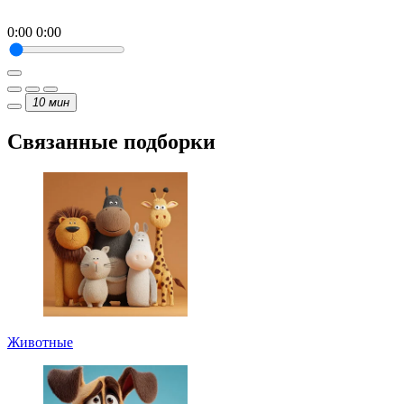
0:00
0:00
10
мин
Связанные подборки
Животные