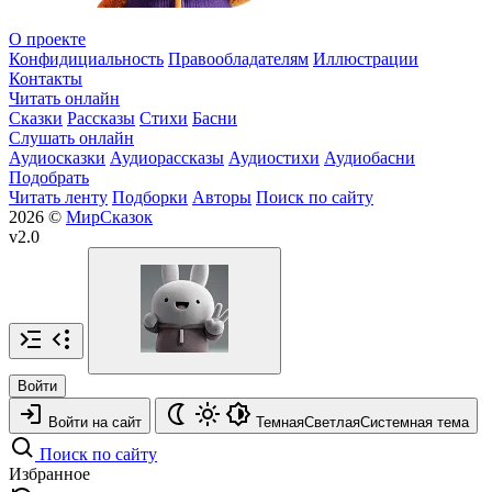
О проекте
Конфидициальность
Правообладателям
Иллюстрации
Контакты
Читать онлайн
Сказки
Рассказы
Стихи
Басни
Слушать онлайн
Аудиосказки
Аудиорассказы
Аудиостихи
Аудиобасни
Подобрать
Читать ленту
Подборки
Авторы
Поиск по сайту
2026 ©
МирСказок
v2.0
Войти
Войти на сайт
Темная
Светлая
Системная
тема
Поиск по сайту
Избранное