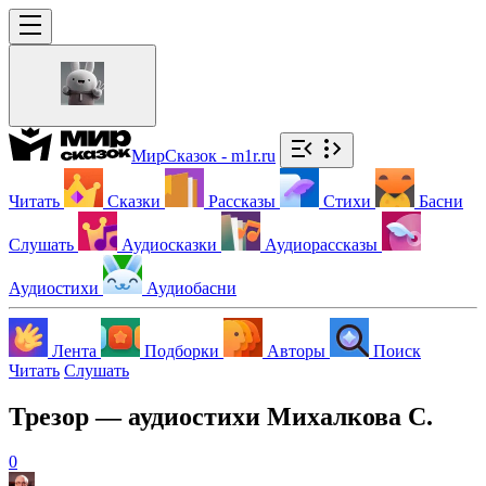
МирСказок - m1r.ru
Читать
Сказки
Рассказы
Стихи
Басни
Слушать
Аудиосказки
Аудиорассказы
Аудиостихи
Аудиобасни
Лента
Подборки
Авторы
Поиск
Читать
Слушать
Трезор — аудиостихи Михалкова С.
0