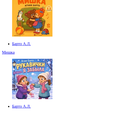
Барто А.Л.
Мишка
Барто А.Л.