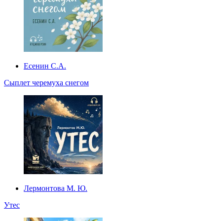
Есенин С.А.
Сыплет черемуха снегом
Лермонтова М. Ю.
Утес