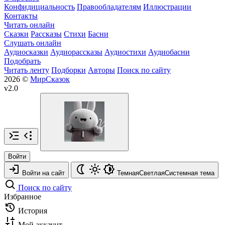
Конфидициальность
Правообладателям
Иллюстрации
Контакты
Читать онлайн
Сказки
Рассказы
Стихи
Басни
Слушать онлайн
Аудиосказки
Аудиорассказы
Аудиостихи
Аудиобасни
Подобрать
Читать ленту
Подборки
Авторы
Поиск по сайту
2026 ©
МирСказок
v2.0
Войти
Войти на сайт
Темная
Светлая
Системная
тема
Поиск по сайту
Избранное
История
Мой аккаунт