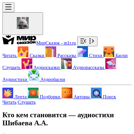
МирСказок - m1r.ru
Читать
Сказки
Рассказы
Стихи
Басни
Слушать
Аудиосказки
Аудиорассказы
Аудиостихи
Аудиобасни
Лента
Подборки
Авторы
Поиск
Читать
Слушать
Кто кем становится — аудиостихи
Шибаева А.А.