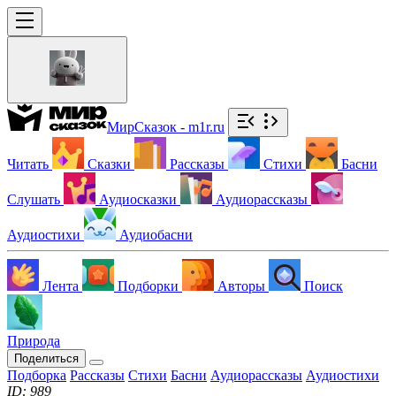
МирСказок - m1r.ru
Читать
Сказки
Рассказы
Стихи
Басни
Слушать
Аудиосказки
Аудиорассказы
Аудиостихи
Аудиобасни
Лента
Подборки
Авторы
Поиск
Природа
Поделиться
Подборка
Рассказы
Стихи
Басни
Аудиорассказы
Аудиостихи
ID: 989