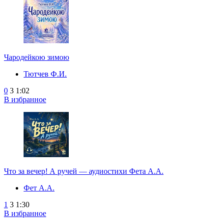
Чародейкою зимою
Тютчев Ф.И.
0
3
1:02
В избранное
Что за вечер! А ручей — аудиостихи Фета А.А.
Фет А.А.
1
3
1:30
В избранное