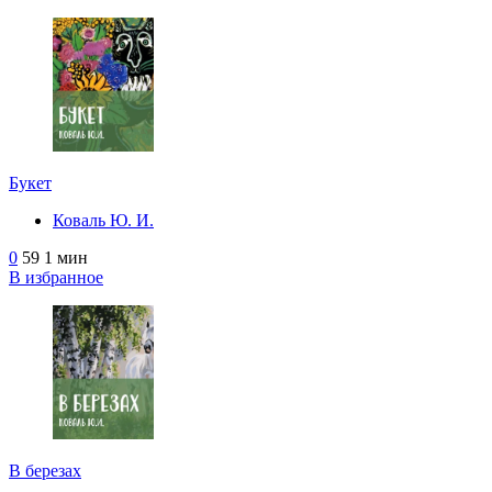
Букет
Коваль Ю. И.
0
59
1 мин
В избранное
В березах