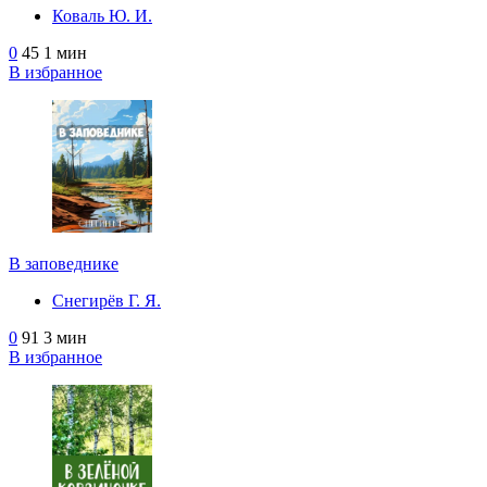
Коваль Ю. И.
0
45
1 мин
В избранное
В заповеднике
Снегирёв Г. Я.
0
91
3 мин
В избранное