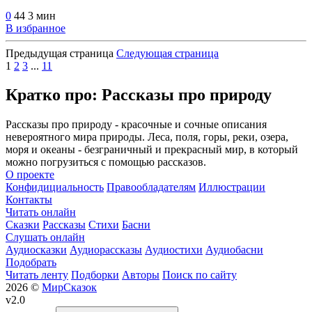
0
44
3 мин
В избранное
Предыдущая страница
Следующая страница
1
2
3
...
11
Кратко про: Рассказы про природу
Рассказы про природу - красочные и сочные описания
невероятного мира природы. Леса, поля, горы, реки, озера,
моря и океаны - безграничный и прекрасный мир, в который
можно погрузиться с помощью рассказов.
О проекте
Конфидициальность
Правообладателям
Иллюстрации
Контакты
Читать онлайн
Сказки
Рассказы
Стихи
Басни
Слушать онлайн
Аудиосказки
Аудиорассказы
Аудиостихи
Аудиобасни
Подобрать
Читать ленту
Подборки
Авторы
Поиск по сайту
2026 ©
МирСказок
v2.0