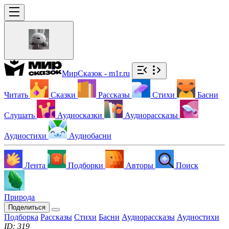
МирСказок - m1r.ru
Читать
Сказки
Рассказы
Стихи
Басни
Слушать
Аудиосказки
Аудиорассказы
Аудиостихи
Аудиобасни
Лента
Подборки
Авторы
Поиск
Природа
Поделиться
Подборка
Рассказы
Стихи
Басни
Аудиорассказы
Аудиостихи
ID: 319