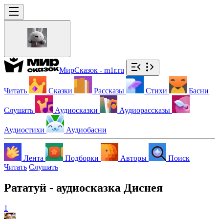
МирСказок - m1r.ru
Читать
Сказки
Рассказы
Стихи
Басни
Слушать
Аудиосказки
Аудиорассказы
Аудиостихи
Аудиобасни
Лента
Подборки
Авторы
Поиск
Читать
Слушать
Рататуй - аудиосказка Диснея
1