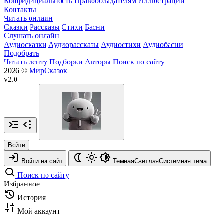
Конфидициальность
Правообладателям
Иллюстрации
Контакты
Читать онлайн
Сказки
Рассказы
Стихи
Басни
Слушать онлайн
Аудиосказки
Аудиорассказы
Аудиостихи
Аудиобасни
Подобрать
Читать ленту
Подборки
Авторы
Поиск по сайту
2026 ©
МирСказок
v2.0
Войти
Войти на сайт
Темная
Светлая
Системная
тема
Поиск по сайту
Избранное
История
Мой аккаунт