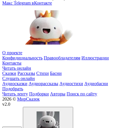
Макс
Telegram
вКонтакте
О проекте
Конфидициальность
Правообладателям
Иллюстрации
Контакты
Читать онлайн
Сказки
Рассказы
Стихи
Басни
Слушать онлайн
Аудиосказки
Аудиорассказы
Аудиостихи
Аудиобасни
Подобрать
Читать ленту
Подборки
Авторы
Поиск по сайту
2026 ©
МирСказок
v2.0