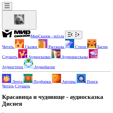
МирСказок - m1r.ru
Читать
Сказки
Рассказы
Стихи
Басни
Слушать
Аудиосказки
Аудиорассказы
Аудиостихи
Аудиобасни
Лента
Подборки
Авторы
Поиск
Читать
Слушать
Красавица и чудовище - аудиосказка
Диснея