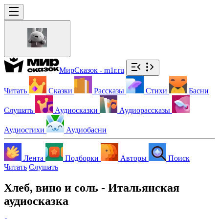
МирСказок - m1r.ru
Читать
Сказки
Рассказы
Стихи
Басни
Слушать
Аудиосказки
Аудиорассказы
Аудиостихи
Аудиобасни
Лента
Подборки
Авторы
Поиск
Читать
Слушать
Хлеб, вино и соль - Итальянская
аудиосказка