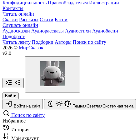
Конфидициальность
Правообладателям
Иллюстрации
Контакты
Читать онлайн
Сказки
Рассказы
Стихи
Басни
Слушать онлайн
Аудиосказки
Аудиорассказы
Аудиостихи
Аудиобасни
Подобрать
Читать ленту
Подборки
Авторы
Поиск по сайту
2026 ©
МирСказок
v2.0
Войти
Войти на сайт
Темная
Светлая
Системная
тема
Поиск по сайту
Избранное
История
Мой аккаунт