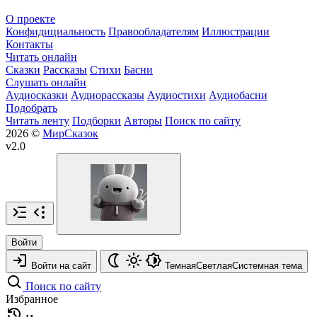
О проекте
Конфидициальность
Правообладателям
Иллюстрации
Контакты
Читать онлайн
Сказки
Рассказы
Стихи
Басни
Слушать онлайн
Аудиосказки
Аудиорассказы
Аудиостихи
Аудиобасни
Подобрать
Читать ленту
Подборки
Авторы
Поиск по сайту
2026 ©
МирСказок
v2.0
Войти
Войти на сайт
Темная
Светлая
Системная
тема
Поиск по сайту
Избранное