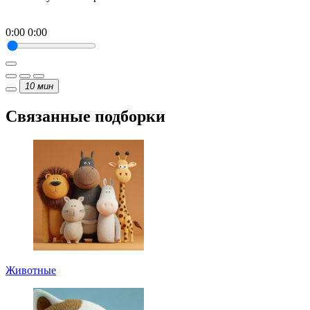
0:00
0:00
10
мин
Связанные подборки
Животные