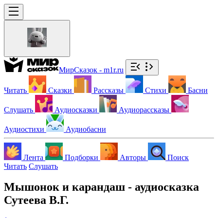
МирСказок - m1r.ru
Читать
Сказки
Рассказы
Стихи
Басни
Слушать
Аудиосказки
Аудиорассказы
Аудиостихи
Аудиобасни
Лента
Подборки
Авторы
Поиск
Читать
Слушать
Мышонок и карандаш - аудиосказка
Сутеева В.Г.