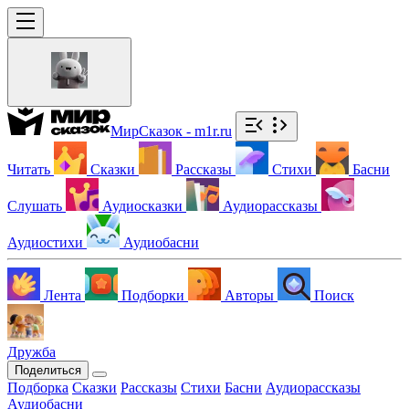
МирСказок - m1r.ru
Читать
Сказки
Рассказы
Стихи
Басни
Слушать
Аудиосказки
Аудиорассказы
Аудиостихи
Аудиобасни
Лента
Подборки
Авторы
Поиск
Дружба
Поделиться
Подборка
Сказки
Рассказы
Стихи
Басни
Аудиорассказы
Аудиобасни