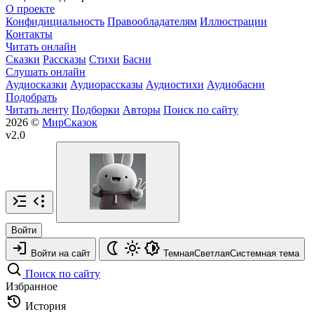
О проекте
Конфидициальность
Правообладателям
Иллюстрации
Контакты
Читать онлайн
Сказки
Рассказы
Стихи
Басни
Слушать онлайн
Аудиосказки
Аудиорассказы
Аудиостихи
Аудиобасни
Подобрать
Читать ленту
Подборки
Авторы
Поиск по сайту
2026 ©
МирСказок
v2.0
Войти
Войти на сайт
Темная
Светлая
Системная
тема
Поиск по сайту
Избранное
История