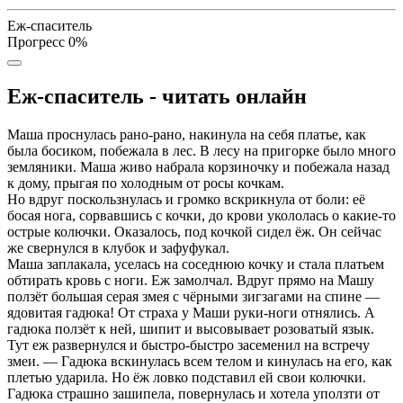
Еж-спаситель
Прогресс
0
%
Еж-спаситель - читать онлайн
Маша проснулась рано-рано, накинула на себя платье, как
была босиком, побежала в лес. В лесу на пригорке было много
земляники. Маша живо набрала корзиночку и побежала назад
к дому, прыгая по холодным от росы кочкам.
Но вдруг поскользнулась и громко вскрикнула от боли: её
босая нога, сорвавшись с кочки, до крови укололась о какие-то
острые колючки. Оказалось, под кочкой сидел ёж. Он сейчас
же свернулся в клубок и зафуфукал.
Маша заплакала, уселась на соседнюю кочку и стала платьем
обтирать кровь с ноги. Еж замолчал. Вдруг прямо на Машу
ползёт большая серая змея с чёрными зигзагами на спине —
ядовитая гадюка! От страха у Маши руки-ноги отнялись. А
гадюка ползёт к ней, шипит и высовывает розоватый язык.
Тут еж развернулся и быстро-быстро засеменил на встречу
змеи. — Гадюка вскинулась всем телом и кинулась на его, как
плетью ударила. Но ёж ловко подставил ей свои колючки.
Гадюка страшно зашипела, повернулась и хотела уползти от