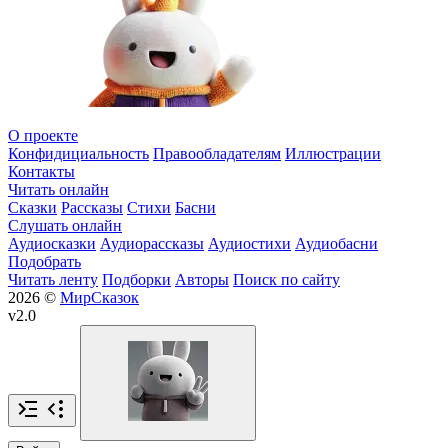
О проекте
Конфидициальность
Правообладателям
Иллюстрации
Контакты
Читать онлайн
Сказки
Рассказы
Стихи
Басни
Слушать онлайн
Аудиосказки
Аудиорассказы
Аудиостихи
Аудиобасни
Подобрать
Читать ленту
Подборки
Авторы
Поиск по сайту
2026 ©
МирСказок
v2.0