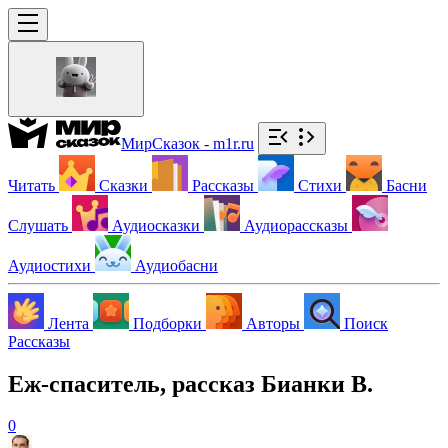
МирСказок - m1r.ru
Читать
Сказки
Рассказы
Стихи
Басни
Слушать
Аудиосказки
Аудиорассказы
Аудиостихи
Аудиобасни
Лента
Подборки
Авторы
Поиск
Рассказы
Еж-спаситель, рассказ Бианки В.
0