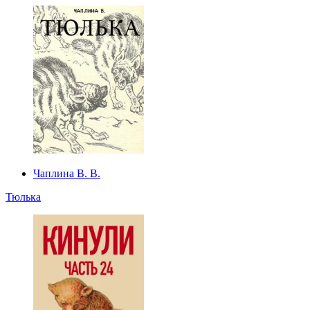
Чаплина В. В.
Тюлька