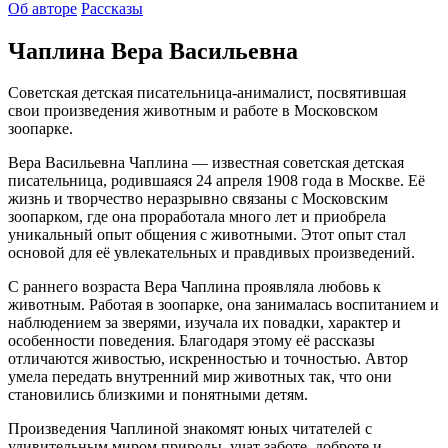
Об авторе
Рассказы
Чаплина Вера Васильевна
Советская детская писательница-анималист, посвятившая
свои произведения животным и работе в Московском
зоопарке.
Вера Васильевна Чаплина — известная советская детская
писательница, родившаяся 24 апреля 1908 года в Москве. Её
жизнь и творчество неразрывно связаны с Московским
зоопарком, где она проработала много лет и приобрела
уникальный опыт общения с животными. Этот опыт стал
основой для её увлекательных и правдивых произведений.
С раннего возраста Вера Чаплина проявляла любовь к
животным. Работая в зоопарке, она занималась воспитанием и
наблюдением за зверями, изучала их повадки, характер и
особенности поведения. Благодаря этому её рассказы
отличаются живостью, искренностью и точностью. Автор
умела передать внутренний мир животных так, что они
становились близкими и понятными детям.
Произведения Чаплиной знакомят юных читателей с
удивительным миром природы, учат заботе, доброте и