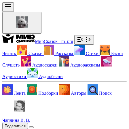
МирСказок - m1r.ru
Читать
Сказки
Рассказы
Стихи
Басни
Слушать
Аудиосказки
Аудиорассказы
Аудиостихи
Аудиобасни
Лента
Подборки
Авторы
Поиск
Чаплина В. В.
Поделиться