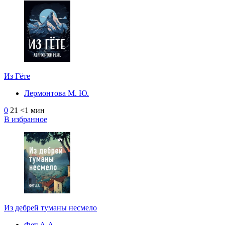
Из Гёте
Лермонтова М. Ю.
0
21
<1 мин
В избранное
Из дебрей туманы несмело
Фет А.А.