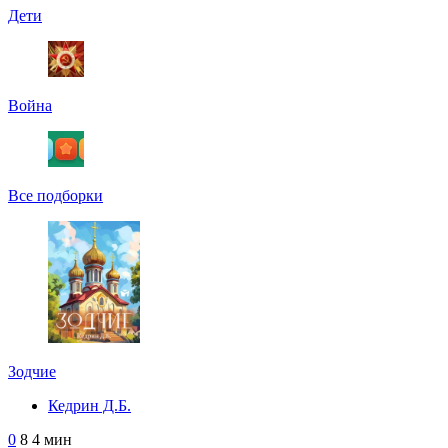
Дети
Война
Все подборки
Зодчие
Кедрин Д.Б.
0
8
4 мин