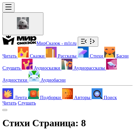
МирСказок - m1r.ru
Читать
Сказки
Рассказы
Стихи
Басни
Слушать
Аудиосказки
Аудиорассказы
Аудиостихи
Аудиобасни
Лента
Подборки
Авторы
Поиск
Читать
Слушать
Стихи
Страница:
8