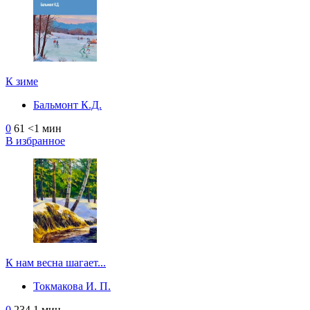
К зиме
Бальмонт К.Д.
0
61
<1 мин
В избранное
К нам весна шагает...
Токмакова И. П.
0
234
1 мин