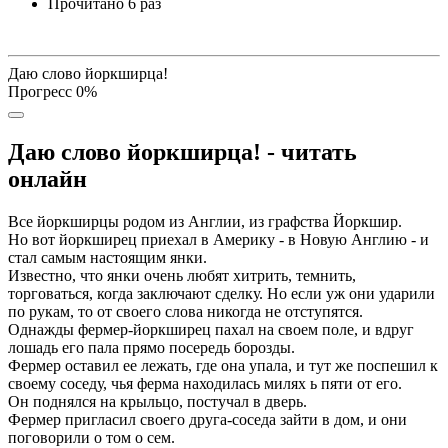
Прочитано
6 раз
Даю слово йоркширца!
Прогресс
0
%
Даю слово йоркширца! - читать
онлайн
Все йоркширцы родом из Англии, из графства Йоркшир.
Но вот йоркширец приехал в Америку - в Новую Англию - и
стал самым настоящим янки.
Известно, что янки очень любят хитрить, темнить,
торговаться, когда заключают сделку. Но если уж они ударили
по рукам, то от своего слова никогда не отступятся.
Однажды фермер-йоркширец пахал на своем поле, и вдруг
лошадь его пала прямо посередь борозды.
Фермер оставил ее лежать, где она упала, и тут же поспешил к
своему соседу, чья ферма находилась милях ь пяти от его.
Он поднялся на крыльцо, постучал в дверь.
Фермер пригласил своего друга-соседа зайти в дом, и они
поговорили о том о сем.