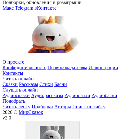
Подборки, обновления и розыгрыши
Макс
Telegram
вКонтакте
О проекте
Конфидициальность
Правообладателям
Иллюстрации
Контакты
Читать онлайн
Сказки
Рассказы
Стихи
Басни
Слушать онлайн
Аудиосказки
Аудиорассказы
Аудиостихи
Аудиобасни
Подобрать
Читать ленту
Подборки
Авторы
Поиск по сайту
2026 ©
МирСказок
v2.0