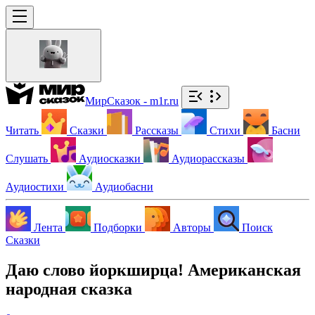
МирСказок - m1r.ru
Читать
Сказки
Рассказы
Стихи
Басни
Слушать
Аудиосказки
Аудиорассказы
Аудиостихи
Аудиобасни
Лента
Подборки
Авторы
Поиск
Сказки
Даю слово йоркширца! Американская
народная сказка