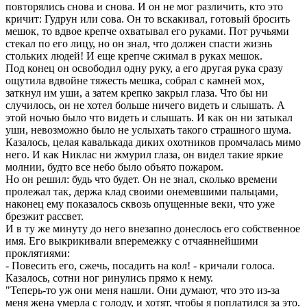
повторялись снова и снова. И он не мог различить, кто это
кричит: Гудрун или сова. Он то вскакивал, готовый бросить
мешок, то вдвое крепче охватывал его руками. Пот ручьями
стекал по его лицу, но он знал, что должен спасти жизнь
стольких людей! И еще крепче сжимал в руках мешок.
Под конец он освободил одну руку, а его другая рука сразу
ощутила вдвойне тяжесть мешка, собрал с камней мох,
заткнул им уши, а затем крепко закрыл глаза. Что бы ни
случилось, он не хотел больше ничего видеть и слышать. А
этой ночью было что видеть и слышать. И как он ни затыкал
уши, невозможно было не услыхать такого страшного шума.
Казалось, целая кавалькада диких охотников промчалась мимо
него. И как Никлас ни жмурил глаза, он видел такие яркие
молнии, будто все небо было объято пожаром.
Но он решил: будь что будет. Он не знал, сколько времени
пролежал так, держа клад своими онемевшими пальцами,
наконец ему показалось сквозь опущенные веки, что уже
брезжит рассвет.
И в ту же минуту до него внезапно донеслось его собственное
имя. Его выкрикивали вперемежку с отчаяннейшими
проклятиями:
- Повесить его, сжечь, посадить на кол! - кричали голоса.
Казалось, сотни ног ринулись прямо к нему.
"Теперь-то уж они меня нашли. Они думают, что это из-за
меня жена умерла с голоду, и хотят, чтобы я поплатился за это.