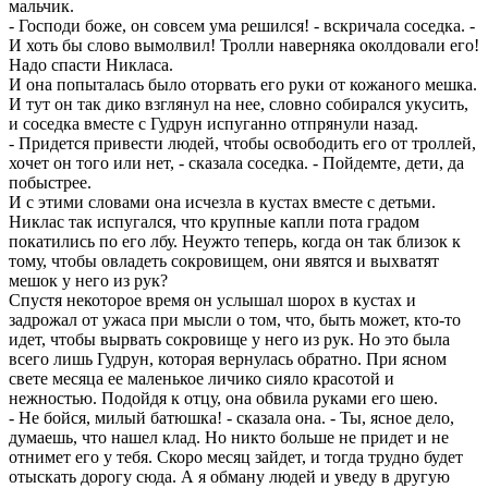
мальчик.
- Господи боже, он совсем ума решился! - вскричала соседка. -
И хоть бы слово вымолвил! Тролли наверняка околдовали его!
Надо спасти Никласа.
И она попыталась было оторвать его руки от кожаного мешка.
И тут он так дико взглянул на нее, словно собирался укусить,
и соседка вместе с Гудрун испуганно отпрянули назад.
- Придется привести людей, чтобы освободить его от троллей,
хочет он того или нет, - сказала соседка. - Пойдемте, дети, да
побыстрее.
И с этими словами она исчезла в кустах вместе с детьми.
Никлас так испугался, что крупные капли пота градом
покатились по его лбу. Неужто теперь, когда он так близок к
тому, чтобы овладеть сокровищем, они явятся и выхватят
мешок у него из рук?
Спустя некоторое время он услышал шорох в кустах и
задрожал от ужаса при мысли о том, что, быть может, кто-то
идет, чтобы вырвать сокровище у него из рук. Но это была
всего лишь Гудрун, которая вернулась обратно. При ясном
свете месяца ее маленькое личико сияло красотой и
нежностью. Подойдя к отцу, она обвила руками его шею.
- Не бойся, милый батюшка! - сказала она. - Ты, ясное дело,
думаешь, что нашел клад. Но никто больше не придет и не
отнимет его у тебя. Скоро месяц зайдет, и тогда трудно будет
отыскать дорогу сюда. А я обману людей и уведу в другую