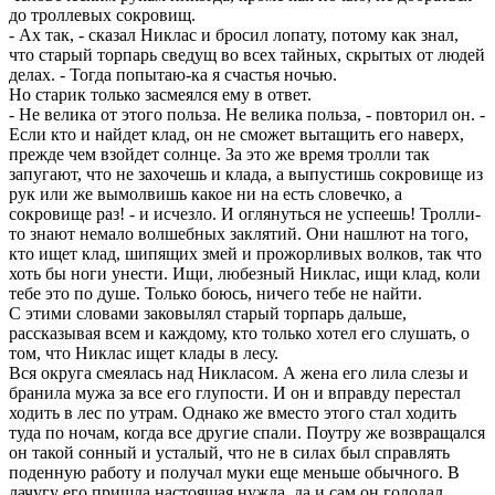
до троллевых сокровищ.
- Ах так, - сказал Никлас и бросил лопату, потому как знал,
что старый торпарь сведущ во всех тайных, скрытых от людей
делах. - Тогда попытаю-ка я счастья ночью.
Но старик только засмеялся ему в ответ.
- Не велика от этого польза. Не велика польза, - повторил он. -
Если кто и найдет клад, он не сможет вытащить его наверх,
прежде чем взойдет солнце. За это же время тролли так
запугают, что не захочешь и клада, а выпустишь сокровище из
рук или же вымолвишь какое ни на есть словечко, а
сокровище раз! - и исчезло. И оглянуться не успеешь! Тролли-
то знают немало волшебных заклятий. Они нашлют на того,
кто ищет клад, шипящих змей и прожорливых волков, так что
хоть бы ноги унести. Ищи, любезный Никлас, ищи клад, коли
тебе это по душе. Только боюсь, ничего тебе не найти.
С этими словами заковылял старый торпарь дальше,
рассказывая всем и каждому, кто только хотел его слушать, о
том, что Никлас ищет клады в лесу.
Вся округа смеялась над Никласом. А жена его лила слезы и
бранила мужа за все его глупости. И он и вправду перестал
ходить в лес по утрам. Однако же вместо этого стал ходить
туда по ночам, когда все другие спали. Поутру же возвращался
он такой сонный и усталый, что не в силах был справлять
поденную работу и получал муки еще меньше обычного. В
лачугу его пришла настоящая нужда, да и сам он голодал,