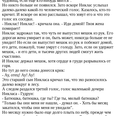
чудовищ, если еще кто-нибудь явится".
Но никто больше не появился. Зато вскоре Никлас услыхал
далеко-далеко какой-то человеческий голос. Казалось, кто-то
кричит. И вскоре он ясно расслышал, что зовут его и что это
голос их соседки.
- Никлас! Никлас! - кричала она. - Иди домой! Твоя жена
помирает!
Никлас задрожал так, что чуть не выпустил мешок из рук. Его
дорогая жена умирает и он, быть может, никогда больше ее не
увидит! Но если он выпустит мешок из рук и побежит домой,
его дети, пожалуй, тоже умрут с голоду. Зато, если он удержит
мешок, - и его дети, и тысячи других людей смогут жить
счастливо.
И Никлас держал мешок, хотя сердце в груди разрывалось от
горя.
Но тут до него снова донесся крик:
- Ау, отец! Ay! Ay!
Это старший сын Никласа кричал так, что эхо разносилось
далеко вокруг в лесу.
А следом раздался третий голос, голос маленькой дочери
Никласа - Гудрун:
- Батюшка, батюшка, где ты? Где ты, милый батюшка?
"Только бы они меня не нашли, - думал он. - Хоть бы месяц
закатился, чтобы они меня не увидали".
Но месяцу нужно было еще долго плыть по небу, прежде чем