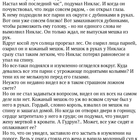
Настал мой последний час", подумал Никлас. И когда он
почувствовал, что люди совсем рядом, - он открыл глаза.
К нему подходили все парни их округи с дубинками в руках.
Вот они уже совсем близко! Вот замахиваются дубинками,
чтобы размозжить ему голову, - но ни единого слова не
вымолвил Никлас. Он только ждал, не выпуская мешка из
рук.
Вдруг косой луч солнца прорезал лес. Он озарил лица парней,
озарил он и кожаный мешок. И мешок в руках у Никласа
сразу стал таким легким, что Никлас потерял равновесие и
упал на спину.
Но все-таки поднялся и изумленно огляделся вокруг. Куда
девались все эти парни с угрожающе поднятыми кольями? И
тени их не мелькнуло перед его глазами.
Неужто он недавно видел все в таком страшном ложном
свете?
Но он не стал задаваться вопросом, видел он их всех на самом
деле или нет. Кожаный мешок-то уж во всяком случае был у
него в руках. Гордый, словно король, взвалил он мешок на
спину и зашагал домой. Но когда он отворял двери в горницу,
сердце затрепетало у него в груди; он подумал, что увидит
жену мертвой в кровати. А Гудрун?.. Может, все уже сидят и
оплакивают ее?
Но то, что он увидел, заставило его застыть в изумлении на
пороге. Ведь у очага стояла его жена и варила молочный суп к