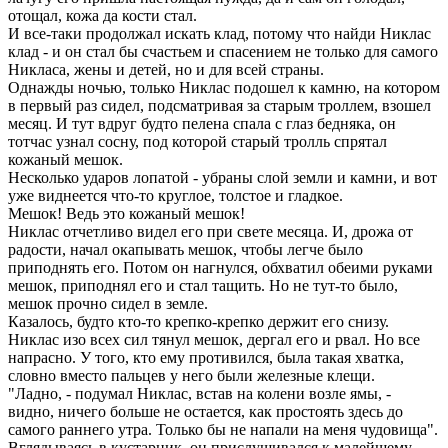
отощал, кожа да кости стал.
И все-таки продолжал искать клад, потому что найди Никлас
клад - и он стал бы счастьем и спасением не только для самого
Никласа, жены и детей, но и для всей страны.
Однажды ночью, только Никлас подошел к камню, на котором
в первый раз сидел, подсматривая за старым троллем, взошел
месяц. И тут вдруг будто пелена спала с глаз бедняка, он
тотчас узнал сосну, под которой старый тролль спрятал
кожаный мешок.
Несколько ударов лопатой - убраны слой земли и камни, и вот
уже виднеется что-то круглое, толстое и гладкое.
Мешок! Ведь это кожаный мешок!
Никлас отчетливо видел его при свете месяца. И, дрожа от
радости, начал окапывать мешок, чтобы легче было
приподнять его. Потом он нагнулся, обхватил обеими руками
мешок, приподнял его и стал тащить. Но не тут-то было,
мешок прочно сидел в земле.
Казалось, будто кто-то крепко-крепко держит его снизу.
Никлас изо всех сил тянул мешок, дергал его и рвал. Но все
напрасно. У того, кто ему противился, была такая хватка,
словно вместо пальцев у него были железные клещи.
"Ладно, - подумал Никлас, встав на колени возле ямы, -
видно, ничего больше не остается, как простоять здесь до
самого раннего утра. Только бы не напали на меня чудовища".
Вглядываясь в кустарник, он прислушивался к малейшему