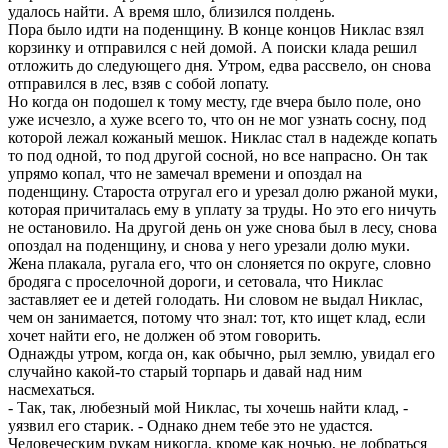
удалось найти. А время шло, близился полдень.
Пора было идти на поденщину. В конце концов Никлас взял
корзинку и отправился с ней домой. А поиски клада решил
отложить до следующего дня. Утром, едва рассвело, он снова
отправился в лес, взяв с собой лопату.
Но когда он подошел к тому месту, где вчера было поле, оно
уже исчезло, а хуже всего то, что он не мог узнать сосну, под
которой лежал кожаный мешок. Никлас стал в надежде копать
то под одной, то под другой сосной, но все напрасно. Он так
упрямо копал, что не замечал времени и опоздал на
поденщину. Староста отругал его и урезал долю ржаной муки,
которая причиталась ему в уплату за труды. Но это его ничуть
не остановило. На другой день он уже снова был в лесу, снова
опоздал на поденщину, и снова у него урезали долю муки.
Жена плакала, ругала его, что он слоняется по округе, словно
бродяга с проселочной дороги, и сетовала, что Никлас
заставляет ее и детей голодать. Ни словом не выдал Никлас,
чем он занимается, потому что знал: тот, кто ищет клад, если
хочет найти его, не должен об этом говорить.
Однажды утром, когда он, как обычно, рыл землю, увидал его
случайно какой-то старый торпарь и давай над ним
насмехаться.
- Так, так, любезный мой Никлас, ты хочешь найти клад, -
уязвил его старик. - Однако днем тебе это не удастся.
Человеческим рукам никогда, кроме как ночью, не добраться