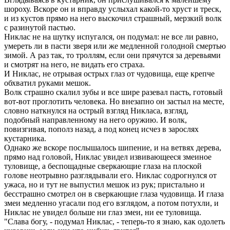
шороху. Вскоре он и вправду услыхал какой-то хруст и треск,
и из кустов прямо на него выскочил страшный, мерзкий волк
с разинутой пастью.
Никлас не на шутку испугался, он подумал: не все ли равно,
умереть ли в пасти зверя или же медленной голодной смертью
зимой. А раз так, то троллям, если они прячутся за деревьями
и смотрят на него, не видать его страха.
И Никлас, не отрывая острых глаз от чудовища, еще крепче
обхватил руками мешок.
Волк страшно скалил зубы и все шире разевал пасть, готовый
вот-вот проглотить человека. Но внезапно он застыл на месте,
словно наткнулся на острый взгляд Никласа, взгляд,
подобный направленному на него оружию. И волк,
повизгивая, пополз назад, а под конец исчез в зарослях
кустарника.
Однако же вскоре послышалось шипение, и на ветвях дерева,
прямо над головой, Никлас увидел извивающееся змеиное
туловище, а беспощадные сверкающие глаза на плоской
голове неотрывно разглядывали его. Никлас содрогнулся от
ужаса, но и тут не выпустил мешок из рук; пристально и
бесстрашно смотрел он в сверкающие глаза чудовища. И глаза
змеи медленно угасали под его взглядом, а потом потухли, и
Никлас не увидел больше ни глаз змеи, ни ее туловища.
"Слава богу, - подумал Никлас, - теперь-то я знаю, как одолеть