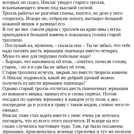
которых он сидел, Никлас увидел старого тролля,
вскапывающего землю под высокой сосной.
Тролль работал не разгибая спины, пыхтел, но дело у него
спорилось. Вскоре он, отбросив лопату, вытащил большой
кожаной мешок и развязал его.
В тот же миг совсем рядом с троллем на краю ямы слегка
приподнялся большой камень и показалась голова старой
троллихи.
- Послушай-ка, муженек, - сказала она. - Ты не забыл, что тебе
надо посеять шесть зернышек пшеницы вместо четырех.
Муки-то мне для пирушки побольше надо!
- Хорошо, что напомнила об этом, - ответил, почесав голову,
старик, - но я и сам бы не забыл об этом.
Старая троллиха исчезла, закрыв лаз вместо творила камнем.
А Никлас подивился, какой же добрый урожай можно
получить из шести зернышек пшеницы?
Однако старый тролль отсчитал шесть пшеничных зернышек
из кожаного мешка, завязал его и снова спрятал. Потом
посадил по одному зернышку в каждом углу поля, а два -
посередине да и уселся в траву с таким видом, словно чего-то
ожидал.
Никлас тоже стал ждать вместе с ним: очень уж хотелось
поглядеть, что из всего этого получится. И вскоре на его
глазах случилось настоящее чудо. Там, где были посажены
зернышки, проклюнулись зеленые стрелочки и тут же полезли