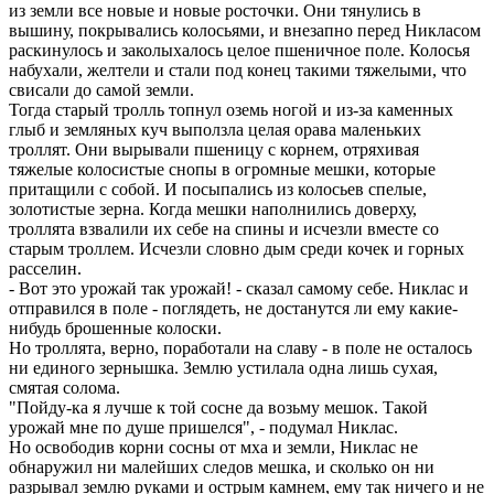
из земли все новые и новые росточки. Они тянулись в
вышину, покрывались колосьями, и внезапно перед Никласом
раскинулось и заколыхалось целое пшеничное поле. Колосья
набухали, желтели и стали под конец такими тяжелыми, что
свисали до самой земли.
Тогда старый тролль топнул оземь ногой и из-за каменных
глыб и земляных куч выползла целая орава маленьких
троллят. Они вырывали пшеницу с корнем, отряхивая
тяжелые колосистые снопы в огромные мешки, которые
притащили с собой. И посыпались из колосьев спелые,
золотистые зерна. Когда мешки наполнились доверху,
троллята взвалили их себе на спины и исчезли вместе со
старым троллем. Исчезли словно дым среди кочек и горных
расселин.
- Вот это урожай так урожай! - сказал самому себе. Никлас и
отправился в поле - поглядеть, не достанутся ли ему какие-
нибудь брошенные колоски.
Но троллята, верно, поработали на славу - в поле не осталось
ни единого зернышка. Землю устилала одна лишь сухая,
смятая солома.
"Пойду-ка я лучше к той сосне да возьму мешок. Такой
урожай мне по душе пришелся", - подумал Никлас.
Но освободив корни сосны от мха и земли, Никлас не
обнаружил ни малейших следов мешка, и сколько он ни
разрывал землю руками и острым камнем, ему так ничего и не