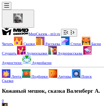
МирСказок - m1r.ru
Читать
Сказки
Рассказы
Стихи
Басни
Слушать
Аудиосказки
Аудиорассказы
Аудиостихи
Аудиобасни
Лента
Подборки
Авторы
Поиск
Сказки
Кожаный мешок, сказка Валенберг А.
0