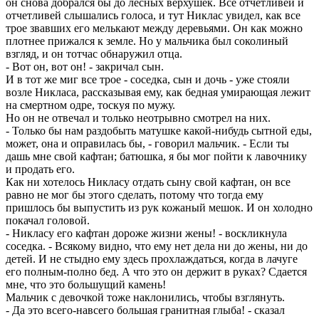
он снова добрался бы до лесных верхушек. Все отчетливей и
отчетливей слышались голоса, и тут Никлас увидел, как все
трое звавших его мелькают между деревьями. Он как можно
плотнее прижался к земле. Но у мальчика был соколиный
взгляд, и он тотчас обнаружил отца.
- Вот он, вот он! - закричал сын.
И в тот же миг все трое - соседка, сын и дочь - уже стояли
возле Никласа, рассказывая ему, как бедная умирающая лежит
на смертном одре, тоскуя по мужу.
Но он не отвечал и только неотрывно смотрел на них.
- Только бы нам раздобыть матушке какой-нибудь сытной еды,
может, она и оправилась бы, - говорил мальчик. - Если ты
дашь мне свой кафтан; батюшка, я бы мог пойти к лавочнику
и продать его.
Как ни хотелось Никласу отдать сыну свой кафтан, он все
равно не мог бы этого сделать, потому что тогда ему
пришлось бы выпустить из рук кожаный мешок. И он холодно
покачал головой.
- Никласу его кафтан дороже жизни жены! - воскликнула
соседка. - Всякому видно, что ему нет дела ни до жены, ни до
детей. И не стыдно ему здесь прохлаждаться, когда в лачуге
его полным-полно бед. А что это он держит в руках? Сдается
мне, что это большущий камень!
Мальчик с девочкой тоже наклонились, чтобы взглянуть.
- Да это всего-навсего большая гранитная глыба! - сказал