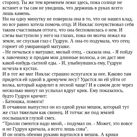
сторону. Ты же тем временем лежи здесь, пока солнце не
встанет и ты сам не увидишь, что держишь в руках всего
лишь камень.
Ни на одну минутку не поверила она в то, что он нашел клад,
но все равно хотела помочь отцу. И Никлас почувствовал себя
таким счастливым оттого, что она беспокоилась о нем. И
слезы выступили у него на глазах, пока он молча лежал на
земле, не спуская глаз с Гудрун. А она-то подумала, что отец
горюет об умирающей матушке.
- Не печалься о матушке, милый отец, - сказала она. - Я пойду
к лавочнику и продам мои длинные волосы, а он даст мне
какой-нибудь сытной еды. - И, улыбнувшись ему, Гудрун
исчезла в кустах.
И в тот же миг Никлас страшно испугался за нее. Каково там
придется ей одной в дремучем лесу? Удастся ли ей уйти от
волка, который караулит в лесной чаще? И в самом деле через
несколько минут он услыхал вдруг крик. Ему показалось,
будто Гудрун кричит:
- Батюшка, помоги!
В отчаянии выпустил он из одной руки мешок, который тут
же стал тяжелым как свинец. И тотчас же под землей
послышался глухой смех.
"Тролли смеются надо мной, - подумал он. - Может, это вовсе
и не Гудрун кричала, а всего лишь сова".
И он опять обеими руками вцепился в мешок. А крики