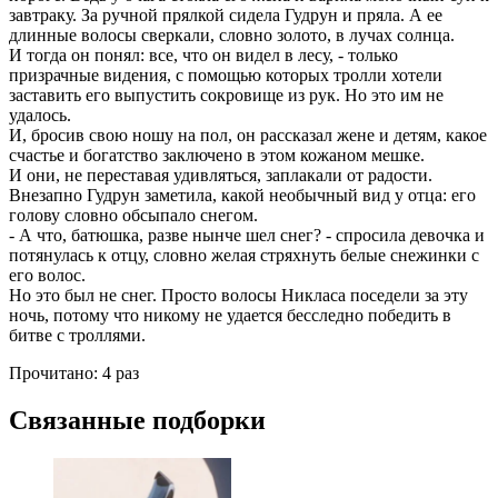
завтраку. За ручной прялкой сидела Гудрун и пряла. А ее
длинные волосы сверкали, словно золото, в лучах солнца.
И тогда он понял: все, что он видел в лесу, - только
призрачные видения, с помощью которых тролли хотели
заставить его выпустить сокровище из рук. Но это им не
удалось.
И, бросив свою ношу на пол, он рассказал жене и детям, какое
счастье и богатство заключено в этом кожаном мешке.
И они, не переставая удивляться, заплакали от радости.
Внезапно Гудрун заметила, какой необычный вид у отца: его
голову словно обсыпало снегом.
- А что, батюшка, разве нынче шел снег? - спросила девочка и
потянулась к отцу, словно желая стряхнуть белые снежинки с
его волос.
Но это был не снег. Просто волосы Никласа поседели за эту
ночь, потому что никому не удается бесследно победить в
битве с троллями.
Прочитано:
4 раз
Связанные подборки