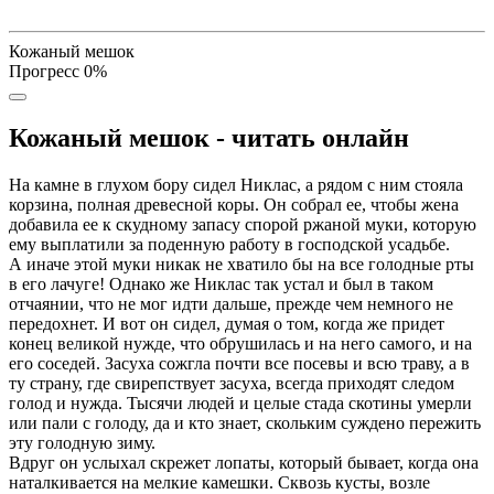
Кожаный мешок
Прогресс
0
%
Кожаный мешок - читать онлайн
На камне в глухом бору сидел Никлас, а рядом с ним стояла
корзина, полная древесной коры. Он собрал ее, чтобы жена
добавила ее к скудному запасу спорой ржаной муки, которую
ему выплатили за поденную работу в господской усадьбе.
А иначе этой муки никак не хватило бы на все голодные рты
в его лачуге! Однако же Никлас так устал и был в таком
отчаянии, что не мог идти дальше, прежде чем немного не
передохнет. И вот он сидел, думая о том, когда же придет
конец великой нужде, что обрушилась и на него самого, и на
его соседей. Засуха сожгла почти все посевы и всю траву, а в
ту страну, где свирепствует засуха, всегда приходят следом
голод и нужда. Тысячи людей и целые стада скотины умерли
или пали с голоду, да и кто знает, скольким суждено пережить
эту голодную зиму.
Вдруг он услыхал скрежет лопаты, который бывает, когда она
наталкивается на мелкие камешки. Сквозь кусты, возле