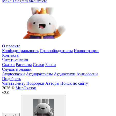
Макс
Telegram
вКонтакте
О проекте
Конфидициальность
Правообладателям
Иллюстрации
Контакты
Читать онлайн
Сказки
Рассказы
Стихи
Басни
Слушать онлайн
Аудиосказки
Аудиорассказы
Аудиостихи
Аудиобасни
Подобрать
Читать ленту
Подборки
Авторы
Поиск по сайту
2026 ©
МирСказок
v2.0