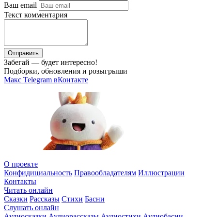
Ваш email
Текст комментария
Отправить
Забегай — будет интересно!
Подборки, обновления и розыгрыши
Макс
Telegram
вКонтакте
О проекте
Конфидициальность
Правообладателям
Иллюстрации
Контакты
Читать онлайн
Сказки
Рассказы
Стихи
Басни
Слушать онлайн
Аудиосказки
Аудиорассказы
Аудиостихи
Аудиобасни