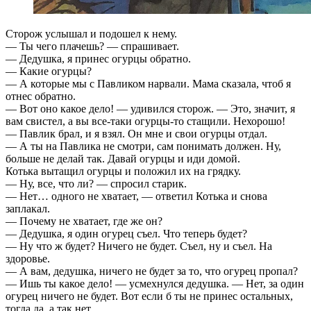
Сторож услышал и подошел к нему.
— Ты чего плачешь? — спрашивает.
— Дедушка, я принес огурцы обратно.
— Какие огурцы?
— А которые мы с Павликом нарвали. Мама сказала, чтоб я
отнес обратно.
— Вот оно какое дело! — удивился сторож. — Это, значит, я
вам свистел, а вы все-таки огурцы-то стащили. Нехорошо!
— Павлик брал, и я взял. Он мне и свои огурцы отдал.
— А ты на Павлика не смотри, сам понимать должен. Ну,
больше не делай так. Давай огурцы и иди домой.
Котька вытащил огурцы и положил их на грядку.
— Ну, все, что ли? — спросил старик.
— Нет… одного не хватает, — ответил Котька и снова
заплакал.
— Почему не хватает, где же он?
— Дедушка, я один огурец съел. Что теперь будет?
— Ну что ж будет? Ничего не будет. Съел, ну и съел. На
здоровье.
— А вам, дедушка, ничего не будет за то, что огурец пропал?
— Ишь ты какое дело! — усмехнулся дедушка. — Нет, за один
огурец ничего не будет. Вот если б ты не принес остальных,
тогда да, а так нет.