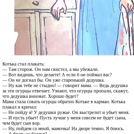
Котька стал плакать:
— Там сторож. Он нам свистел, а мы убежали.
— Вот видишь, что делаете! А если б он поймал вас?
— Он не догнал бы. Он уже старенький дедушка.
— Ну как тебе не стыдно! — говорит мама. — Ведь дедушка
за эти огурцы отвечает. Узнают, что огурцы пропали, скажут,
что дедушка виноват. Хорошо будет?
Мама стала совать огурцы обратно Котьке в карман. Котька
плакал и кричал:
— Не пойду я! У дедушки ружье. Он выстрелит и убьет меня.
— И пусть убьет! Пусть лучше у меня совсем не будет сына,
чем будет сын вор.
— Ну, пойдем со мной, мамочка! На дворе темно. Я боюсь.
— А брать не боялся?