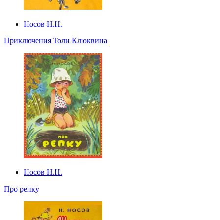
Носов Н.Н.
Приключения Толи Клюквина
Носов Н.Н.
Про репку