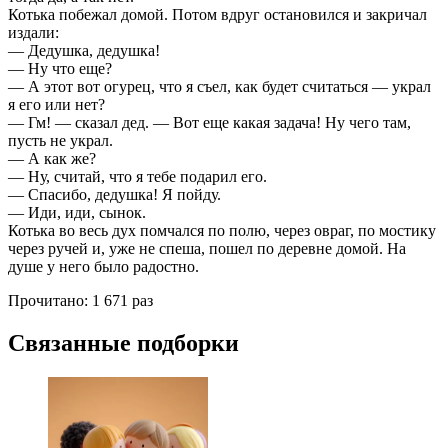
Котька побежал домой. Потом вдруг остановился и закричал
издали:
— Дедушка, дедушка!
— Ну что еще?
— А этот вот огурец, что я съел, как будет считаться — украл
я его или нет?
— Гм! — сказал дед. — Вот еще какая задача! Ну чего там,
пусть не украл.
— А как же?
— Ну, считай, что я тебе подарил его.
— Спасибо, дедушка! Я пойду.
— Иди, иди, сынок.
Котька во весь дух помчался по полю, через овраг, по мостику
через ручей и, уже не спеша, пошел по деревне домой. На
душе у него было радостно.
Прочитано:
1 671 раз
Связанные подборки