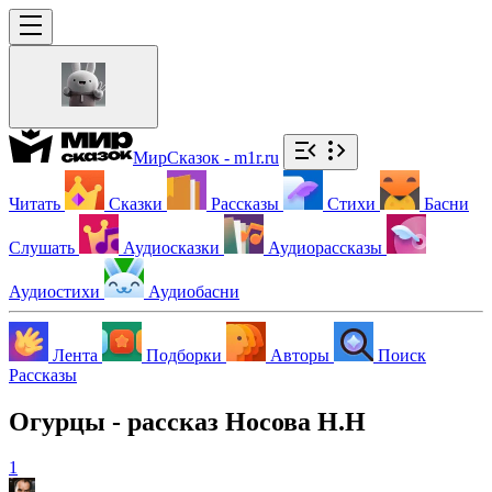
МирСказок - m1r.ru
Читать
Сказки
Рассказы
Стихи
Басни
Слушать
Аудиосказки
Аудиорассказы
Аудиостихи
Аудиобасни
Лента
Подборки
Авторы
Поиск
Рассказы
Огурцы - рассказ Носова Н.Н
1