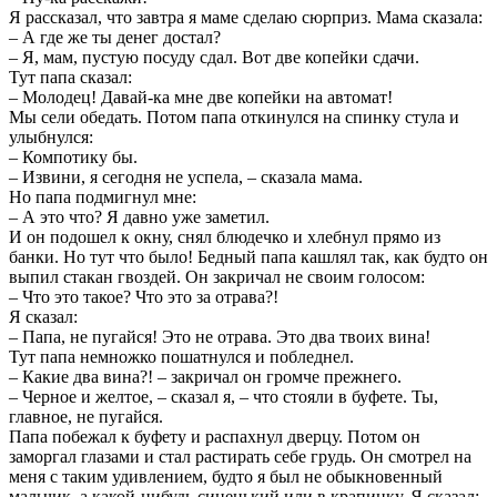
Я рассказал, что завтра я маме сделаю сюрприз. Мама сказала:
– А где же ты денег достал?
– Я, мам, пустую посуду сдал. Вот две копейки сдачи.
Тут папа сказал:
– Молодец! Давай-ка мне две копейки на автомат!
Мы сели обедать. Потом папа откинулся на спинку стула и
улыбнулся:
– Компотику бы.
– Извини, я сегодня не успела, – сказала мама.
Но папа подмигнул мне:
– А это что? Я давно уже заметил.
И он подошел к окну, снял блюдечко и хлебнул прямо из
банки. Но тут что было! Бедный папа кашлял так, как будто он
выпил стакан гвоздей. Он закричал не своим голосом:
– Что это такое? Что это за отрава?!
Я сказал:
– Папа, не пугайся! Это не отрава. Это два твоих вина!
Тут папа немножко пошатнулся и побледнел.
– Какие два вина?! – закричал он громче прежнего.
– Черное и желтое, – сказал я, – что стояли в буфете. Ты,
главное, не пугайся.
Папа побежал к буфету и распахнул дверцу. Потом он
заморгал глазами и стал растирать себе грудь. Он смотрел на
меня с таким удивлением, будто я был не обыкновенный
мальчик, а какой-нибудь синенький или в крапинку. Я сказал: