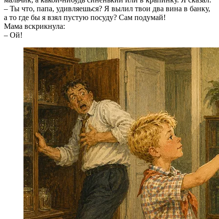
– Ты что, папа, удивляешься? Я вылил твои два вина в банку,
а то где бы я взял пустую посуду? Сам подумай!
Мама вскрикнула:
– Ой!