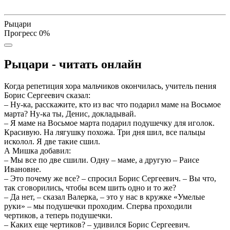
Рыцари
Прогресс
0
%
Рыцари - читать онлайн
Когда репетиция хора мальчиков окончилась, учитель пения
Борис Сергеевич сказал:
– Ну-ка, расскажите, кто из вас что подарил маме на Восьмое
марта? Ну-ка ты, Денис, докладывай.
– Я маме на Восьмое марта подарил подушечку для иголок.
Красивую. На лягушку похожа. Три дня шил, все пальцы
исколол. Я две такие сшил.
А Мишка добавил:
– Мы все по две сшили. Одну – маме, а другую – Раисе
Ивановне.
– Это почему же все? – спросил Борис Сергеевич. – Вы что,
так сговорились, чтобы всем шить одно и то же?
– Да нет, – сказал Валерка, – это у нас в кружке «Умелые
руки» – мы подушечки проходим. Сперва проходили
чертиков, а теперь подушечки.
– Каких еще чертиков? – удивился Борис Сергеевич.