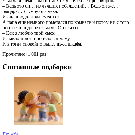
А мама изнемогала от смеха. Она еле-еле проговорила:
– Ведь это он… из лучших побуждений… Ведь он же…
рыцарь… Я умру от смеха.
И она продолжала смеяться.
А папа еще немного пометался по комнате и потом ни с того
ни с сего подошел к маме. Он сказал:
– Как я люблю твой смех.
И наклонился и поцеловал маму.
И я тогда спокойно вылез из-за шкафа.
Прочитано:
1 081 раз
Связанные подборки
Дружба