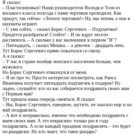
Я сказал:
– Пластилиновых! Наши руководители Володя и Толя из
восьмого класса полгода с нами чертиков проходили. Как
придут, так сейчас: «Лепите чертиков!» Ну, мы лепим, а они в
шахматы играют.
– С ума сойти, – сказал Борис Сергеевич. – Подушечки!
Придется разобраться! Стойте! – И он вдруг весело
рассмеялся. – А сколько у вас мальчишек в первом "В"?
– Пятнадцать, – сказал Мишка, – а девочек – двадцать пять.
Тут Борис Сергеевич прямо покатился со смеху.
А я сказал:
– У нас в стране вообще женского населения больше, чем
мужского.
Но Борис Сергеевич отмахнулся от меня.
– Я не про то. Просто интересно посмотреть, как Раиса
Ивановна получает пятнадцать подушечек в подарок! Ну
ладно, слушайте: кто из вас собирается поздравить своих мам
с Первым мая?
Тут пришла наша очередь смеяться. Я сказал:
– Вы, Борис Сергеевич, наверное, шутите, не хватало еще и на
май поздравлять.
– А вот и неправильно, именно что необходимо поздравить с
маем своих мам. А это некрасиво: только раз в году
поздравлять. А если каждый праздник поздравлять – это будет
по-рыцарски. Ну кто знает, что такое рыцарь?