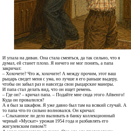
И упала на диван. Она стала смеяться, да так сильно, что я
думал, ей станет плохо. Я ничего не мог понять, а папа
закричал:
– Хохочете? Что ж, хохочите! А между прочим, этот ваш
рыцарь сведет меня с ума, но лучше я его раньше выдеру,
чтобы он забыл раз и навсегда свои рыцарские манеры.
И папа стал делать вид, что он ищет ремень.
– Где он? – кричал папа. – Подайте мне сюда этого Айвенго!
Куда он провалился?
А я был за шкафом. Я уже давно был там на всякий случай. А
то папа что-то сильно волновался. Он кричал:
– Слыханное ли дело выливать в банку коллекционный
черный «Мускат» урожая 1954 года и разбавлять его
жигулевским пивом?!