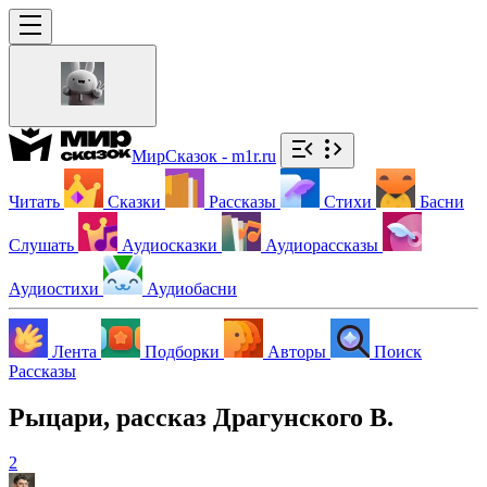
МирСказок - m1r.ru
Читать
Сказки
Рассказы
Стихи
Басни
Слушать
Аудиосказки
Аудиорассказы
Аудиостихи
Аудиобасни
Лента
Подборки
Авторы
Поиск
Рассказы
Рыцари, рассказ Драгунского В.
2