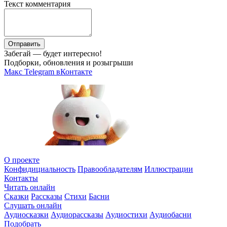
Текст комментария
Отправить
Забегай — будет интересно!
Подборки, обновления и розыгрыши
Макс
Telegram
вКонтакте
О проекте
Конфидициальность
Правообладателям
Иллюстрации
Контакты
Читать онлайн
Сказки
Рассказы
Стихи
Басни
Слушать онлайн
Аудиосказки
Аудиорассказы
Аудиостихи
Аудиобасни
Подобрать