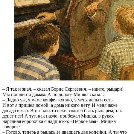
– Я так и знал, – сказал Борис Сергеевич, – идите, рыцари!
Мы пошли по домам. А по дороге Мишка сказал:
– Ладно уж, я маме конфет куплю, у меня деньги есть.
И вот я пришел домой, а дома никого нету. И меня даже
досада взяла. Вот в кои-то веки захотел быть рыцарем, так
денег нет! А тут, как назло, прибежал Мишка, в руках
нарядная коробочка с надписью: «Первое мая». Мишка
говорит:
– Готово, теперь я рыцарь за двадцать две копейки. А ты что