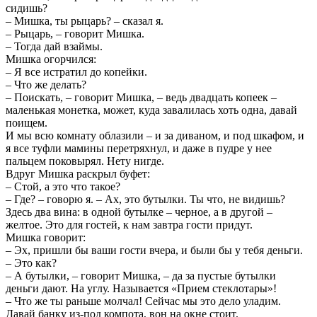
сидишь?
– Мишка, ты рыцарь? – сказал я.
– Рыцарь, – говорит Мишка.
– Тогда дай взаймы.
Мишка огорчился:
– Я все истратил до копейки.
– Что же делать?
– Поискать, – говорит Мишка, – ведь двадцать копеек –
маленькая монетка, может, куда завалилась хоть одна, давай
поищем.
И мы всю комнату облазили – и за диваном, и под шкафом, и
я все туфли мамины перетряхнул, и даже в пудре у нее
пальцем поковырял. Нету нигде.
Вдруг Мишка раскрыл буфет:
– Стой, а это что такое?
– Где? – говорю я. – Ах, это бутылки. Ты что, не видишь?
Здесь два вина: в одной бутылке – черное, а в другой –
желтое. Это для гостей, к нам завтра гости придут.
Мишка говорит:
– Эх, пришли бы ваши гости вчера, и были бы у тебя деньги.
– Это как?
– А бутылки, – говорит Мишка, – да за пустые бутылки
деньги дают. На углу. Называется «Прием стеклотары»!
– Что же ты раньше молчал! Сейчас мы это дело уладим.
Давай банку из-под компота, вон на окне стоит.