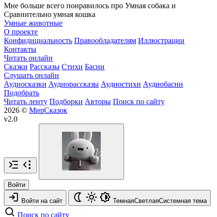
Мне больше всего понравилось про Умная собака и
Сравнительно умная кошка
Умные животные
О проекте
Конфидициальность
Правообладателям
Иллюстрации
Контакты
Читать онлайн
Сказки
Рассказы
Стихи
Басни
Слушать онлайн
Аудиосказки
Аудиорассказы
Аудиостихи
Аудиобасни
Подобрать
Читать ленту
Подборки
Авторы
Поиск по сайту
2026 ©
МирСказок
v2.0
Войти
Войти на сайт
Темная
Светлая
Системная
тема
Поиск по сайту