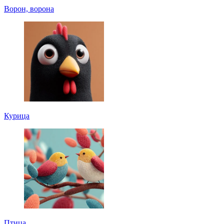
Ворон, ворона
Курица
Птица