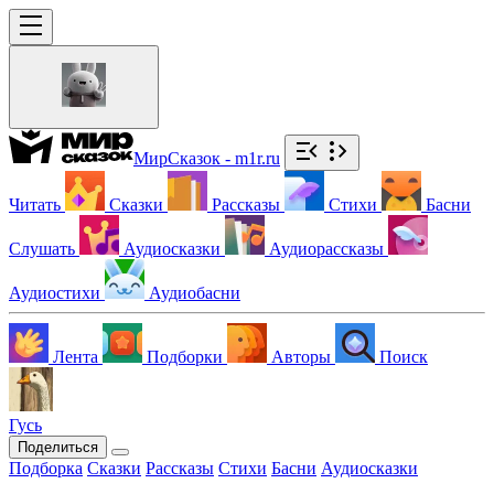
МирСказок - m1r.ru
Читать
Сказки
Рассказы
Стихи
Басни
Слушать
Аудиосказки
Аудиорассказы
Аудиостихи
Аудиобасни
Лента
Подборки
Авторы
Поиск
Гусь
Поделиться
Подборка
Сказки
Рассказы
Стихи
Басни
Аудиосказки