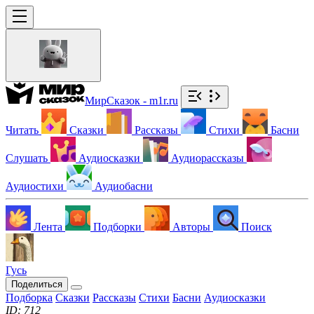
МирСказок - m1r.ru
Читать
Сказки
Рассказы
Стихи
Басни
Слушать
Аудиосказки
Аудиорассказы
Аудиостихи
Аудиобасни
Лента
Подборки
Авторы
Поиск
Гусь
Поделиться
Подборка
Сказки
Рассказы
Стихи
Басни
Аудиосказки
ID: 712