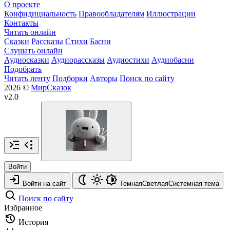
О проекте
Конфидициальность
Правообладателям
Иллюстрации
Контакты
Читать онлайн
Сказки
Рассказы
Стихи
Басни
Слушать онлайн
Аудиосказки
Аудиорассказы
Аудиостихи
Аудиобасни
Подобрать
Читать ленту
Подборки
Авторы
Поиск по сайту
2026 ©
МирСказок
v2.0
Войти
Войти на сайт
Темная
Светлая
Системная
тема
Поиск по сайту
Избранное
История