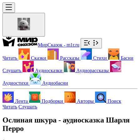
МирСказок - m1r.ru
Читать
Сказки
Рассказы
Стихи
Басни
Слушать
Аудиосказки
Аудиорассказы
Аудиостихи
Аудиобасни
Лента
Подборки
Авторы
Поиск
Читать
Слушать
Ослиная шкура - аудиосказка Шарля
Перро