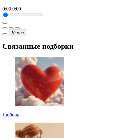
0:00
0:00
10
мин
Связанные подборки
Любовь