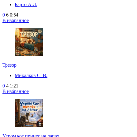
Барто А.Л.
0
6
0:54
В избранное
Трезор
Михалков С. В.
0
4
1:21
В избранное
Утром кот принес на лапах