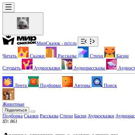
МирСказок - m1r.ru
Читать
Сказки
Рассказы
Стихи
Басни
Слушать
Аудиосказки
Аудиорассказы
Аудиос
Лента
Подборки
Авторы
Поиск
Животные
Поделиться
Подборка
Сказки
Рассказы
Стихи
Басни
Аудиосказки
Аудиорас
ID: 861