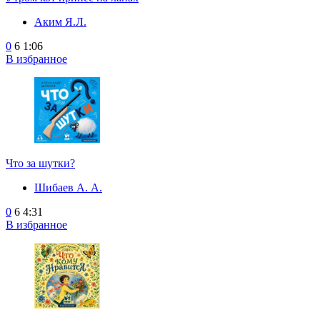
Аким Я.Л.
0
6
1:06
В избранное
Что за шутки?
Шибаев А. А.
0
6
4:31
В избранное