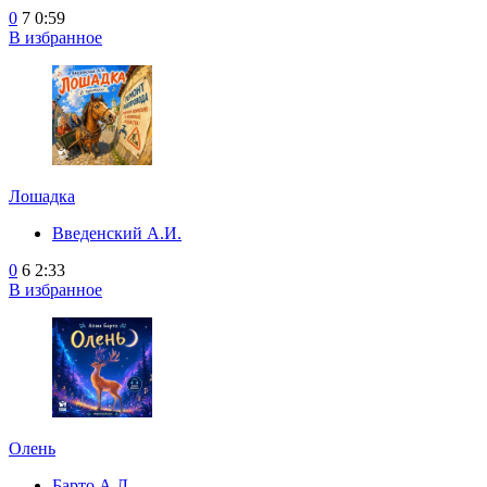
0
7
0:59
В избранное
Лошадка
Введенский А.И.
0
6
2:33
В избранное
Олень
Барто А.Л.