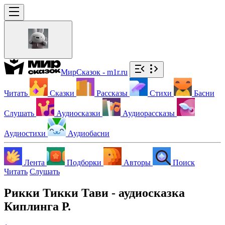
МирСказок - m1r.ru
Читать
Сказки
Рассказы
Стихи
Басни
Слушать
Аудиосказки
Аудиорассказы
Аудиостихи
Аудиобасни
Лента
Подборки
Авторы
Поиск
Читать
Слушать
Рикки Тикки Тави - аудиосказка
Киплинга Р.