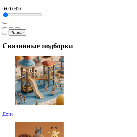
0:00
0:00
10
мин
Связанные подборки
Дети