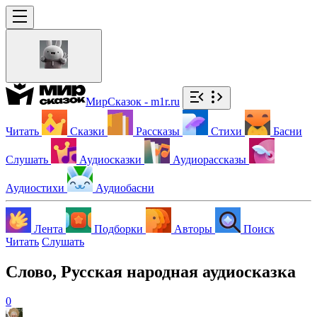
МирСказок - m1r.ru
Читать
Сказки
Рассказы
Стихи
Басни
Слушать
Аудиосказки
Аудиорассказы
Аудиостихи
Аудиобасни
Лента
Подборки
Авторы
Поиск
Читать
Слушать
Слово, Русская народная аудиосказка
0