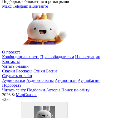
Подборки, обновления и розыгрыши
Макс
Telegram
вКонтакте
О проекте
Конфидициальность
Правообладателям
Иллюстрации
Контакты
Читать онлайн
Сказки
Рассказы
Стихи
Басни
Слушать онлайн
Аудиосказки
Аудиорассказы
Аудиостихи
Аудиобасни
Подобрать
Читать ленту
Подборки
Авторы
Поиск по сайту
2026 ©
МирСказок
v2.0