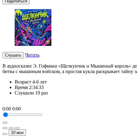
Поделиться
Читать
Слушать
В аудиосказке Э. Гофмана «Щелкунчик и Мышиный король» де
битва с мышиным войском, а простая кукла раскрывает тайну 
Возраст
4-6 лет
Время
2:34:33
Слушали
19 раз
0:00
0:00
10
мин