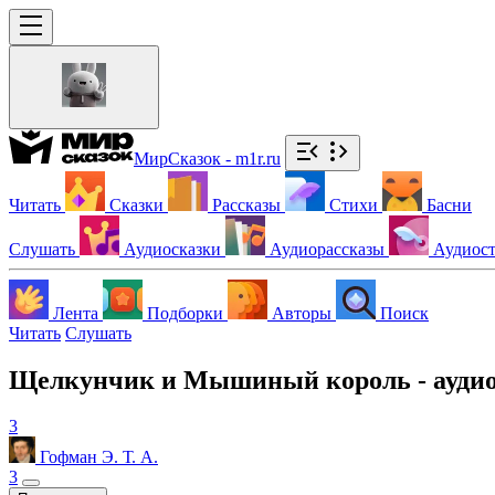
МирСказок - m1r.ru
Читать
Сказки
Рассказы
Стихи
Басни
Слушать
Аудиосказки
Аудиорассказы
Аудиос
Лента
Подборки
Авторы
Поиск
Читать
Слушать
Щелкунчик и Мышиный король - аудио
3
Гофман Э. Т. А.
3