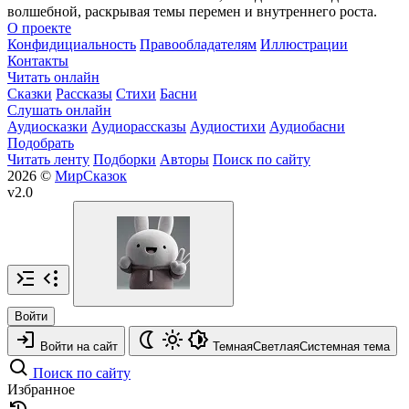
волшебной, раскрывая темы перемен и внутреннего роста.
О проекте
Конфидициальность
Правообладателям
Иллюстрации
Контакты
Читать онлайн
Сказки
Рассказы
Стихи
Басни
Слушать онлайн
Аудиосказки
Аудиорассказы
Аудиостихи
Аудиобасни
Подобрать
Читать ленту
Подборки
Авторы
Поиск по сайту
2026 ©
МирСказок
v2.0
Войти
Войти на сайт
Темная
Светлая
Системная
тема
Поиск по сайту
Избранное