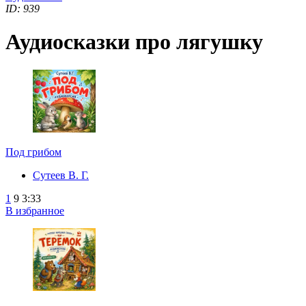
ID: 939
Аудиосказки про лягушку
Под грибом
Сутеев В. Г.
1
9
3:33
В избранное