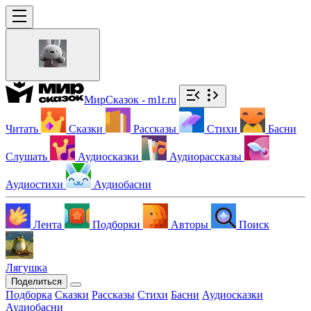
МирСказок - m1r.ru
Читать
Сказки
Рассказы
Стихи
Басни
Слушать
Аудиосказки
Аудиорассказы
Аудиостихи
Аудиобасни
Лента
Подборки
Авторы
Поиск
Лягушка
Поделиться
Подборка
Сказки
Рассказы
Стихи
Басни
Аудиосказки
Аудиобасни