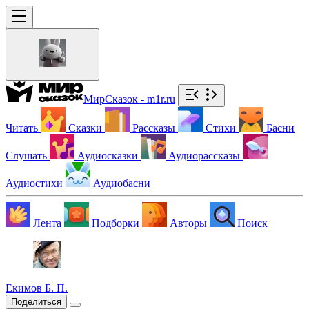
МирСказок - m1r.ru
Читать
Сказки
Рассказы
Стихи
Басни
Слушать
Аудиосказки
Аудиорассказы
Аудиостихи
Аудиобасни
Лента
Подборки
Авторы
Поиск
Екимов Б. П.
Поделиться