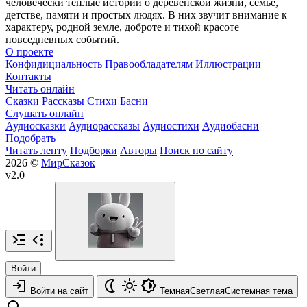
человечески тёплые истории о деревенской жизни, семье,
детстве, памяти и простых людях. В них звучит внимание к
характеру, родной земле, доброте и тихой красоте
повседневных событий.
О проекте
Конфидициальность
Правообладателям
Иллюстрации
Контакты
Читать онлайн
Сказки
Рассказы
Стихи
Басни
Слушать онлайн
Аудиосказки
Аудиорассказы
Аудиостихи
Аудиобасни
Подобрать
Читать ленту
Подборки
Авторы
Поиск по сайту
2026 ©
МирСказок
v2.0
Войти
Войти на сайт
Темная
Светлая
Системная
тема