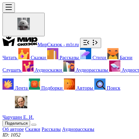
МирСказок - m1r.ru
Читать
Сказки
Рассказы
Стихи
Басни
Слушать
Аудиосказки
Аудиорассказы
Аудиос
Лента
Подборки
Авторы
Поиск
Чарушин Е. И.
Поделиться
Об авторе
Сказки
Рассказы
Аудиорассказы
ID: 1052