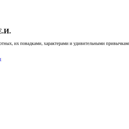
Е.И.
тных, их повадками, характерами и удивительными привычками.
ы