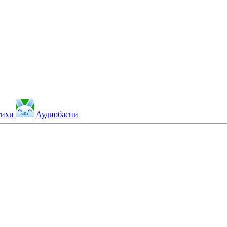
тихи
Аудиобасни