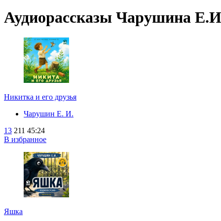
Аудиорассказы Чарушина Е.И
Никитка и его друзья
Чарушин Е. И.
13
211
45:24
В избранное
Яшка