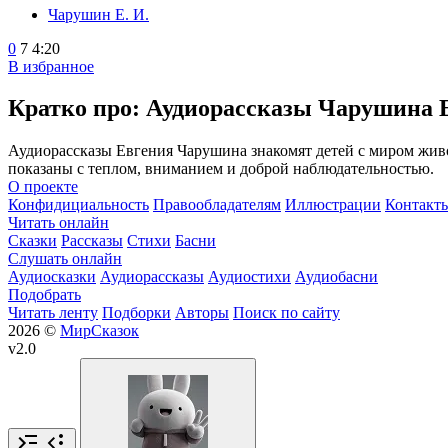
Чарушин Е. И.
0
7
4:20
В избранное
Кратко про: Аудиорассказы Чарушина 
Аудиорассказы Евгения Чарушина знакомят детей с миром живо
показаны с теплом, вниманием и доброй наблюдательностью.
О проекте
Конфидициальность
Правообладателям
Иллюстрации
Контакт
Читать онлайн
Сказки
Рассказы
Стихи
Басни
Слушать онлайн
Аудиосказки
Аудиорассказы
Аудиостихи
Аудиобасни
Подобрать
Читать ленту
Подборки
Авторы
Поиск по сайту
2026 ©
МирСказок
v2.0