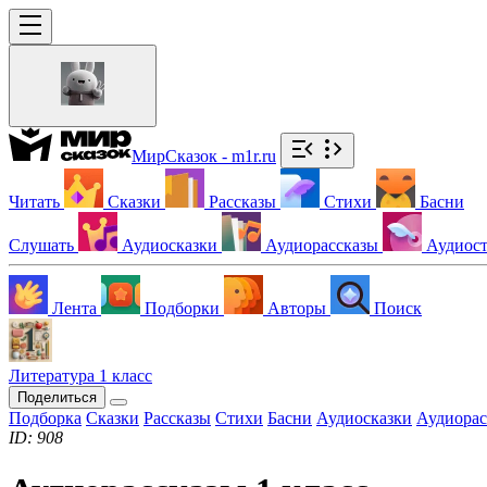
МирСказок - m1r.ru
Читать
Сказки
Рассказы
Стихи
Басни
Слушать
Аудиосказки
Аудиорассказы
Аудиос
Лента
Подборки
Авторы
Поиск
Литература 1 класс
Поделиться
Подборка
Сказки
Рассказы
Стихи
Басни
Аудиосказки
Аудиорас
ID: 908