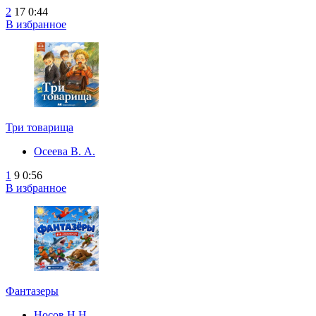
2
17
0:44
В избранное
Три товарища
Осеева В. А.
1
9
0:56
В избранное
Фантазеры
Носов Н.Н.