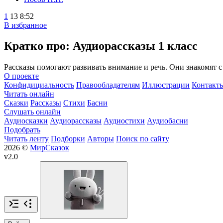
1
13
8:52
В избранное
Кратко про: Аудиорассказы 1 класс
Рассказы помогают развивать внимание и речь. Они знакомят 
О проекте
Конфидициальность
Правообладателям
Иллюстрации
Контакт
Читать онлайн
Сказки
Рассказы
Стихи
Басни
Слушать онлайн
Аудиосказки
Аудиорассказы
Аудиостихи
Аудиобасни
Подобрать
Читать ленту
Подборки
Авторы
Поиск по сайту
2026 ©
МирСказок
v2.0