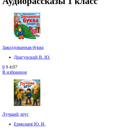
Аудиорассказы 1 класс
Заколдованная буква
Драгунский В. Ю.
0
9
4:07
В избранное
Лучший друг
Ермолаев Ю. И.