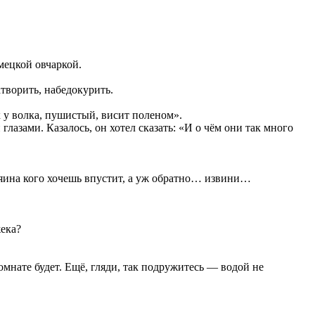
мецкой овчаркой.
творить, набедокурить.
к у волка, пушистый, висит поленом».
лазами. Казалось, он хотел сказать: «И о чём они так много
зяина кого хочешь впустит, а уж обратно… извини…
жека?
омнате будет. Ещё, гляди, так подружитесь — водой не