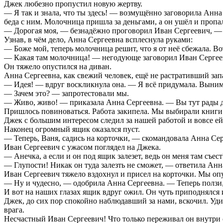
Джек любезно пропустил новую жертву.
— Я так и знала, что ты здесь! — возмущённо заговорила Анна
беда с ним. Молочница пришла за деньгами, а он ушёл и про
— Дорогая моя, — безнадёжно проговорил Иван Сергеевич, — м
Узнав, в чём дело, Анна Сергеевна всплеснула руками:
— Боже мой, теперь молочница решит, что я от неё сбежала. Во
— Какая там молочница! — негодующе заговорил Иван Сергеев
Он тяжело опустился на диван.
Анна Сергеевна, как свежий человек, ещё не растративший зап
— Идея! — вдруг воскликнула она. — Я всё придумала. Выним
— Зачем это? — запротестовали мы.
— Живо, живо! — приказала Анна Сергеевна. — Вы тут рады две
Пришлось повиноваться. Работа закипела. Мы выбирали книги 
Джек с большим интересом следил за нашей работой и вовсе ей
Наконец огромный ящик оказался пуст.
— Теперь, Ваня, садись на корточки, — скомандовала Анна Се
Иван Сергеевич с ужасом поглядел на Джека.
— Анечка, а если и он под ящик залезет, ведь он меня там съест
— Глупости! Никак он туда залезть не сможет, — ответила Ан
Иван Сергеевич тяжело вздохнул и присел на корточки. Мы оп
— Ну и чудесно, — одобрила Анна Сергеевна. — Теперь ползи, 
И вот на наших глазах ящик вдруг ожил. Он чуть приподнялся и
Джек, до сих пор спокойно наблюдавший за нами, вскочил. Уд
врага.
Несчастный Иван Сергеевич! Что только переживал он внутри 