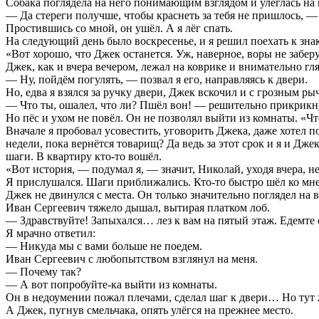
Собака поглядела на него понимающим взглядом и улеглась на 
— Да стереги получше, чтобы краснеть за тебя не пришлось, —
Простившись со мной, он ушёл. А я лёг спать.
На следующий день было воскресенье, и я решил поехать к зна
«Вот хорошо, что Джек останется. Уж, наверное, воры не заберу
Джек, как и вчера вечером, лежал на коврике и внимательно гл
— Ну, пойдём погулять, — позвал я его, направляясь к двери.
Но, едва я взялся за ручку двери, Джек вскочил и с грозным р
— Что ты, ошалел, что ли? Пшёл вон! — решительно прикрикну
Но пёс и ухом не повёл. Он не позволял выйти из комнаты. «Чт
Вначале я пробовал усовестить, уговорить Джека, даже хотел п
недели, пока вернётся товарищ? Да ведь за этот срок и я и Дж
шаги. В квартиру кто-то вошёл.
«Вот история, — подумал я, — значит, Николай, уходя вчера, н
Я прислушался. Шаги приближались. Кто-то быстро шёл ко мне.
Джек не двинулся с места. Он только значительно поглядел на в
Иван Сергеевич тяжело дышал, вытирая платком лоб.
— Здравствуйте! Запыхался… лез к вам на пятый этаж. Едемте с
Я мрачно ответил:
— Никуда мы с вами больше не поедем.
Иван Сергеевич с любопытством взглянул на меня.
— Почему так?
— А вот попробуйте-ка выйти из комнаты.
Он в недоумении пожал плечами, сделал шаг к двери… Но тут ж
А Джек, пугнув смельчака, опять улёгся на прежнее место.