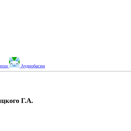
тихи
Аудиобасни
цкого Г.А.