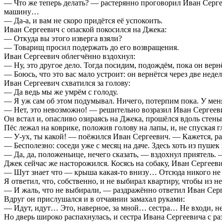
— Что же теперь делать? — растерянно проговорил Иван Серге
машину…
— Да-а, и вам не скоро придётся её успокоить.
Иван Сергеевич с опаской покосился на Джека:
— Откуда вы этого изверга взяли?
— Товарищ просил подержать до его возвращения.
Иван Сергеевич облегчённо вздохнул:
— Ну, это другое дело. Тогда посидим, подождём, пока он верн
— Боюсь, что это вас мало устроит: он вернётся через две недел
Иван Сергеевич схватился за голову:
— Да ведь мы же умрём с голоду.
— Я уж сам об этом подумывал. Ничего, потерпим пока. У меня в
— Нет, это невозможно! — решительно возразил Иван Сергееви
Он встал и, опасливо озираясь на Джека, прошёлся вдоль стены
Пёс лежал на коврике, положив голову на лапы, и, не спуская гл
— У-ух, ты какой! — поёжился Иван Сергеевич. — Кажется, раз
— Бесполезно: соседи уже с месяц на даче. Здесь хоть из пуше
— Да, да, положеньице, нечего сказать, — вздохнул приятель.
Джек сейчас же насторожился. Косясь на собаку, Иван Сергеевич
— Шут знает что — крыша какая-то внизу… Отсюда никого не д
Я ответил, что, собственно, и не выбирал квартиру, чтобы из н
— И жаль, что не выбирали, — раздражённо ответил Иван Серг
Вдруг он прислушался и в отчаянии замахал руками:
— Идут, идут… Это, наверное, за мной… сестра… Не входи, не
Но дверь широко распахнулась, и сестра Ивана Сергеевича с р