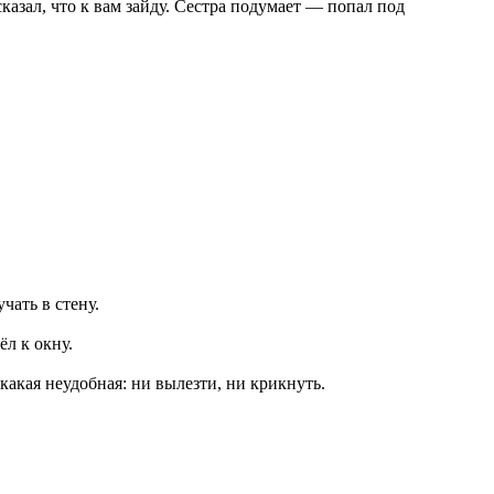
азал, что к вам зайду. Сестра подумает — попал под
чать в стену.
л к окну.
акая неудобная: ни вылезти, ни крикнуть.