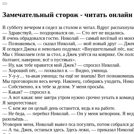
Замечательный сторож - читать онлайн
В субботу вечером я сидел за столом и читал. Вдруг распахнул
— Здравствуй, — поздоровался он. — Сто лет не видались.
Я очень обрадовался гостю. Николай — самый весёлый из моих 
— Познакомься, — сказал Николай, — мой новый друг — Джек
Я оглядел Джека и невольно подумал: «Внушительный пёс, наст
Мы с Николаем сели за стол, а Джек улёгся на коврике. Он пол
болтают, наверное, всё о пустяках».
— Ну, как тебе нравится мой Джек? — спросил Николай.
— Хороший пёс, — похвалил я. — Видно, умница.
— У-у-у… та-акая умница; ты ещё не знаешь! Вот познакомишь
Мы проговорили весь вечер. Наконец, собираясь уходить, Нико
— Собственно, я к тебе за делом. У меня просьба.
— Какая? — спросил я.
— А вот какая: мне завтра утром нужно срочно уехать в команд
Я запротестовал:
— С кем же он целый день останется, ведь я на работе.
— Не беда, — перебил Николай. — Он у меня затворник. Я ведь 
разольёшь…
Уговорив меня, Николай вывел пса погулять, потом собрался д
— А ты, Джек, останься здесь. Здесь лежи, — приказал Николай