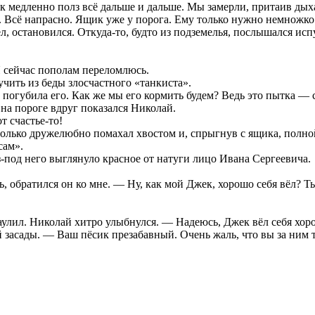
к медленно полз всё дальше и дальше. Мы замерли, притаив дых
м. Всё напрасно. Ящик уже у порога. Ему только нужно немножко
л, остановился. Откуда-то, будто из подземелья, послышался ис
 сейчас пополам переломлюсь.
учить из беды злосчастного «танкиста».
погубила его. Как же мы его кормить будем? Ведь это пытка — 
 на пороге вдруг показался Николай.
 счастье-то!
 только дружелюбно помахал хвостом и, спрыгнув с ящика, полно
сам».
з-под него выглянуло красное от натуги лицо Ивана Сергеевича.
, обратился он ко мне. — Ну, как мой Джек, хорошо себя вёл? Ты
аулил. Николай хитро улыбнулся. — Надеюсь, Джек вёл себя хоро
й засады. — Ваш пёсик презабавный. Очень жаль, что вы за ним 