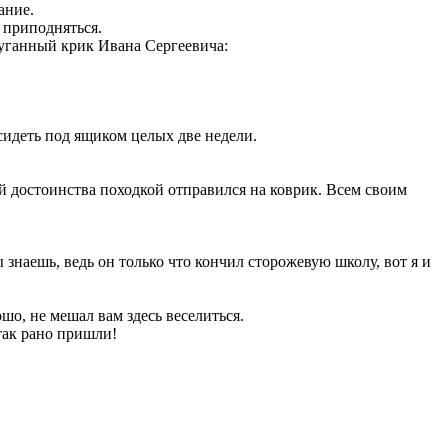
ание.
 приподняться.
пуганный крик Ивана Сергеевича:
сидеть под ящиком целых две недели.
й достоинства походкой отправился на коврик. Всем своим
 знаешь, ведь он только что кончил сторожевую школу, вот я и
шо, не мешал вам здесь веселиться.
так рано пришли!