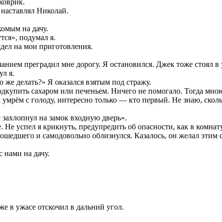
коврик.
 наставлял Николай.
комым на дачу.
тся», подумал я.
ядел на мои приготовления.
ычанием преградил мне дорогу. Я остановился. Джек тоже стоял 
л я.
о же делать?» Я оказался взятым под стражу.
одкупить сахаром или печеньем. Ничего не помогало. Тогда мною
ек умрём с голоду, интересно только — кто первый. Не знаю, ско
е захлопнул на замок входную дверь».
 Не успел я крикнуть, предупредить об опасности, как в комна
ошедшего и самодовольно облизнулся. Казалось, он желал этим ска
 нами на дачу.
е в ужасе отскочил в дальний угол.