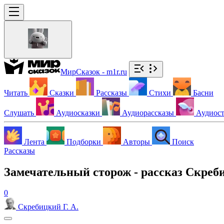
МирСказок - m1r.ru
Читать
Сказки
Рассказы
Стихи
Басни
Слушать
Аудиосказки
Аудиорассказы
Аудиос
Лента
Подборки
Авторы
Поиск
Рассказы
Замечательный сторож - рассказ Скреби
0
Скребицкий Г. А.