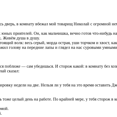
ась дверь, в комнату вбежал мой товарищ Николай с огромной не
юных приятелей. Он, как мальчишка, вечно готов что-нибудь на
. Живём душа в душу.
оящий волк: весь серый, морда острая, уши торчком и хвост, ка
ожил голову на передние лапы и глядел на нас суровыми умными г
ся поближе — сам убедишься. И сторож какой: в комнату без хо
лай сказал:
ировку недели на две. Нельзя ли у тебя на это время оставить Д
тоже целый день на работе. По крайней мере, у тебя сторож в к
омой.
.