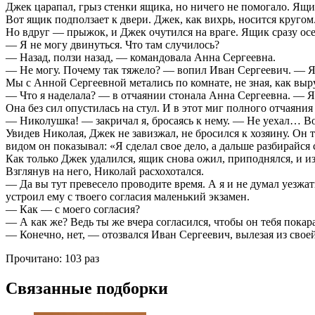
Джек царапал, грыз стенки ящика, но ничего не помогало. Ящи
Вот ящик подползает к двери. Джек, как вихрь, носится круго
Но вдруг — прыжок, и Джек очутился на враге. Ящик сразу осе
— Я не могу двинуться. Что там случилось?
— Назад, ползи назад, — командовала Анна Сергеевна.
— Не могу. Почему так тяжело? — вопил Иван Сергеевич. — Я
Мы с Анной Сергеевной метались по комнате, не зная, как выр
— Что я наделала? — в отчаянии стонала Анна Сергеевна. — Я 
Она без сил опустилась на стул. И в этот миг полного отчаяния
— Николушка! — закричал я, бросаясь к нему. — Не уехал… Вот
Увидев Николая, Джек не завизжал, не бросился к хозяину. Он
видом он показывал: «Я сделал свое дело, а дальше разбирайся 
Как только Джек удалился, ящик снова ожил, приподнялся, и и
Взглянув на него, Николай расхохотался.
— Да вы тут превесело проводите время. А я и не думал уезжать
устроил ему с твоего согласия маленький экзамен.
— Как — с моего согласия?
— А как же? Ведь ты же вчера согласился, чтобы он тебя покар
— Конечно, нет, — отозвался Иван Сергеевич, вылезая из свое
Прочитано:
103 раз
Связанные подборки