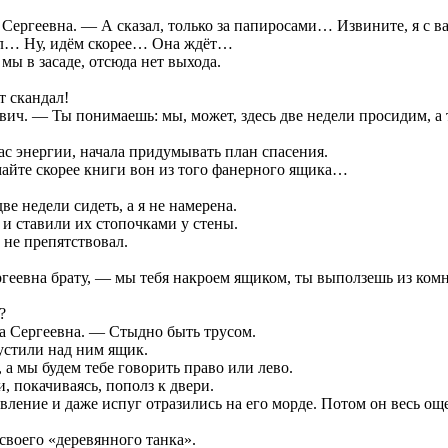
 Сергеевна. — А сказал, только за папиросами… Извините, я с в
пал… Ну, идём скорее… Она ждёт…
ы в засаде, отсюда нет выхода.
т скандал!
ич. — Ты понимаешь: мы, может, здесь две недели просидим, а
ас энергии, начала придумывать план спасения.
айте скорее книги вон из того фанерного ящика…
 недели сидеть, а я не намерена.
и ставили их стопочками у стены.
 не препятствовал.
ргеевна брату, — мы тебя накроем ящиком, ты выползешь из ком
?
на Сергеевна. — Стыдно быть трусом.
устили над ним ящик.
а мы будем тебе говорить право или лево.
, покачиваясь, пополз к двери.
ивление и даже испуг отразились на его морде. Потом он весь 
своего «деревянного танка».