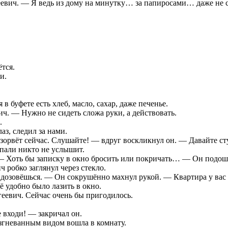
евич. — Я ведь из дому на минутку… за папиросами… даже не ск
ётся.
и.
 буфете есть хлеб, масло, сахар, даже печенье.
ч. — Нужно не сидеть сложа руки, а действовать.
.
аз, следил за нами.
орвёт сейчас. Слушайте! — вдруг воскликнул он. — Давайте сту
к пали никто не услышит.
 — Хоть бы записку в окно бросить или покричать… — Он подошё
 робко заглянул через стекло.
озовёшься. — Он сокрушённо махнул рукой. — Квартира у вас к
её удобно было лазить в окно.
еевич. Сейчас очень бы пригодилось.
 входи! — закричал он.
азгневанным видом вошла в комнату.