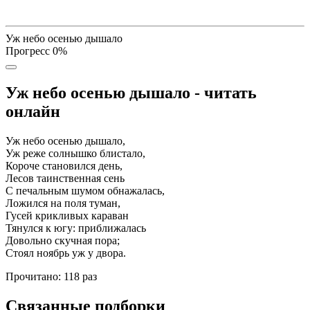
Уж небо осенью дышало
Прогресс
0
%
Уж небо осенью дышало - читать
онлайн
Уж небо осенью дышало,
Уж реже солнышко блистало,
Короче становился день,
Лесов таинственная сень
С печальным шумом обнажалась,
Ложился на поля туман,
Гусей крикливых караван
Тянулся к югу: приближалась
Довольно скучная пора;
Стоял ноябрь уж у двора.
Прочитано:
118 раз
Связанные подборки