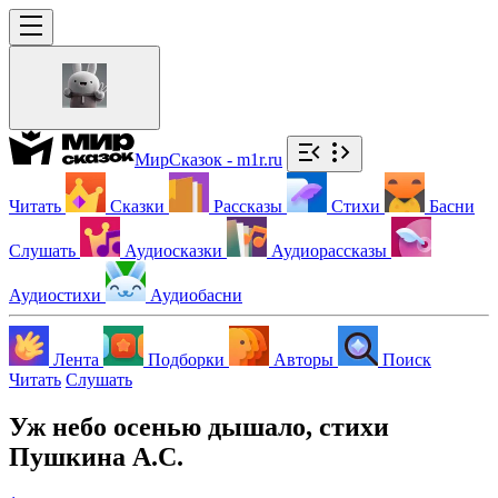
МирСказок - m1r.ru
Читать
Сказки
Рассказы
Стихи
Басни
Слушать
Аудиосказки
Аудиорассказы
Аудиостихи
Аудиобасни
Лента
Подборки
Авторы
Поиск
Читать
Слушать
Уж небо осенью дышало, стихи
Пушкина А.С.