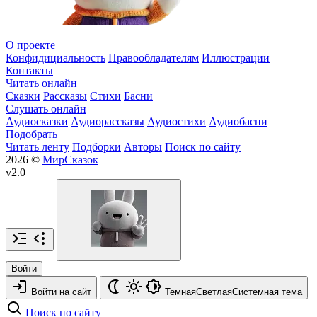
О проекте
Конфидициальность
Правообладателям
Иллюстрации
Контакты
Читать онлайн
Сказки
Рассказы
Стихи
Басни
Слушать онлайн
Аудиосказки
Аудиорассказы
Аудиостихи
Аудиобасни
Подобрать
Читать ленту
Подборки
Авторы
Поиск по сайту
2026 ©
МирСказок
v2.0
Войти
Войти на сайт
Темная
Светлая
Системная
тема
Поиск по сайту