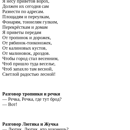
Я несу приветов ворох,
Должен их сегодня сам
Разнести по адресам.
Площадям и переулкам,
Фонарям, тоннелям гулким,
Перекрёсткам и домам
Я приветы передам
От тропинок и дорожек,
От рябинок-тонконожек,
От калиновых кустов,
От малиновок, дроздов.
Чтобы город стал весенним,
Чтоб пришло туда веселье,
Чтоб запахло там весной,
Светлой радостью лесной!
Разговор тропинки и речки
— Речка, Речка, где тут брод?
— Вот!
Разговор Лютика и Жучка
— Лютик, Лютик, что хохочешь?