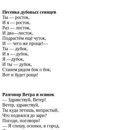
Песенка дубовых сеянцев
Ты — росток,
И я — росток,
Раз — листок,
И два—листок,
Подрастём ещё чуток,
И — чего же проще!—
Ты — дубок,
И я — дубок,
Я —дубок,
И ты — дубок,
Станем рядом бок о бок,
Вот и будет роща!
Разговор Ветра и осинок
— Здравствуй, Ветер!
Ветер, здравствуй,
Ты куда летишь, вихрастый,
Что поднялся до зари?
Погоди, поговори!
— Я спешу, осинки, в город,