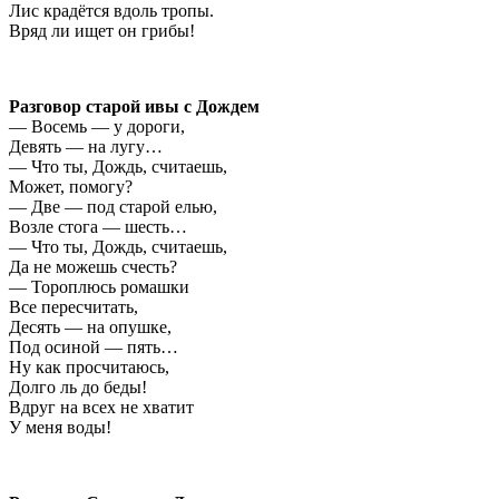
Лис крадётся вдоль тропы.
Вряд ли ищет он грибы!
Разговор старой ивы с Дождем
— Восемь — у дороги,
Девять — на лугу…
— Что ты, Дождь, считаешь,
Может, помогу?
— Две — под старой елью,
Возле стога — шесть…
— Что ты, Дождь, считаешь,
Да не можешь счесть?
— Тороплюсь ромашки
Все пересчитать,
Десять — на опушке,
Под осиной — пять…
Ну как просчитаюсь,
Долго ль до беды!
Вдруг на всех не хватит
У меня воды!