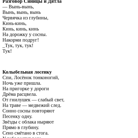
Разговор Синицы и Дятла
— Вынь-вынь,
Вынь, вынь, вынь
Червячка из глубины,
Кинь-кинь,
Кинь, кинь, кинь
На дорожку у сосны.
Накорми подруг!
_Тук, тук, тук!
Тук!
Колыбельная лосенку
Спи, Лосёнок тонконогий,
Ночь уже пришла.
На пригорке у дороги
Дрёма расцвела.
От гнилушек — слабый свет,
На траве — медвежий след.
Сонно сосны повторяют
Песенку одну.
Звёзды с облака ныряют
Прямо в глубину.
Сено смётано в стога.