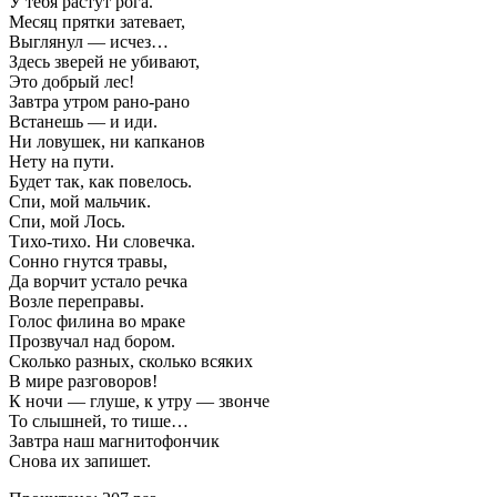
У тебя растут рога.
Месяц прятки затевает,
Выглянул — исчез…
Здесь зверей не убивают,
Это добрый лес!
Завтра утром рано-рано
Встанешь — и иди.
Ни ловушек, ни капканов
Нету на пути.
Будет так, как повелось.
Спи, мой мальчик.
Спи, мой Лось.
Тихо-тихо. Ни словечка.
Сонно гнутся травы,
Да ворчит устало речка
Возле переправы.
Голос филина во мраке
Прозвучал над бором.
Сколько разных, сколько всяких
В мире разговоров!
К ночи — глуше, к утру — звонче
То слышней, то тише…
Завтра наш магнитофончик
Снова их запишет.