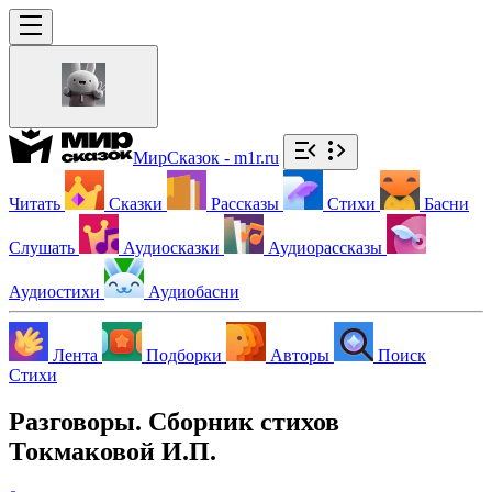
МирСказок - m1r.ru
Читать
Сказки
Рассказы
Стихи
Басни
Слушать
Аудиосказки
Аудиорассказы
Аудиостихи
Аудиобасни
Лента
Подборки
Авторы
Поиск
Стихи
Разговоры. Сборник стихов
Токмаковой И.П.