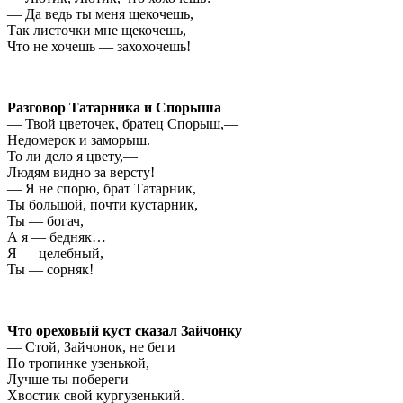
— Да ведь ты меня щекочешь,
Так листочки мне щекочешь,
Что не хочешь — захохочешь!
Разговор Татарника и Спорыша
— Твой цветочек, братец Спорыш,—
Недомерок и заморыш.
То ли дело я цвету,—
Людям видно за версту!
— Я не спорю, брат Татарник,
Ты большой, почти кустарник,
Ты — богач,
А я — бедняк…
Я — целебный,
Ты — сорняк!
Что ореховый куст сказал Зайчонку
— Стой, Зайчонок, не беги
По тропинке узенькой,
Лучше ты побереги
Хвостик свой кургузенький.