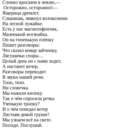
Словно вросшем в землю,—
Осторожно, осторожно!—
Ящерица дремлет.
Слышишь, звякнул колокольчик
На лесной лужайке.
Есть у нас магнитофончик,
Маленький всезнайка.
Он на тоненькую плёнку
Пишет разговоры:
Что сказал комар зайчонку,
Лягушачьи споры…
Целый день он с нами ходит,
А настанет вечер,
Разговоры переводит
В звуки нашей речи.
Тихо, тихо.
Ни словечка.
Мы нажали кнопку.
Так о чём спросила речка
Узенькую тропку?
И о чём поведал ветер
Листьям дикой груши?
Мы узнаем всё на свете.
Посиди. Послушай.