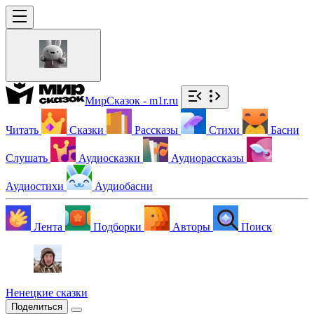
МирСказок - m1r.ru
Читать
Сказки
Рассказы
Стихи
Басни
Слушать
Аудиосказки
Аудиорассказы
Аудиостихи
Аудиобасни
Лента
Подборки
Авторы
Поиск
Ненецкие сказки
Поделиться