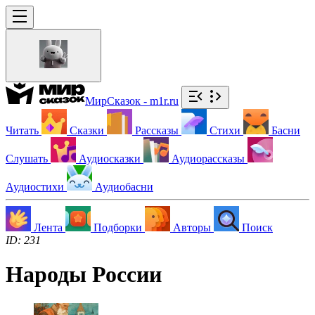
МирСказок - m1r.ru
Читать
Сказки
Рассказы
Стихи
Басни
Слушать
Аудиосказки
Аудиорассказы
Аудиостихи
Аудиобасни
Лента
Подборки
Авторы
Поиск
ID: 231
Народы России