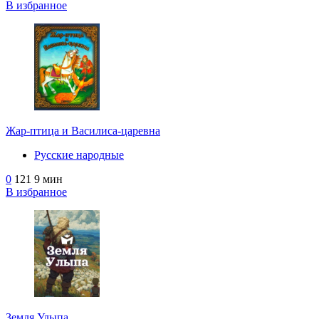
В избранное
Жар-птица и Василиса-царевна
Русские народные
0
121
9 мин
В избранное
Земля Улыпа