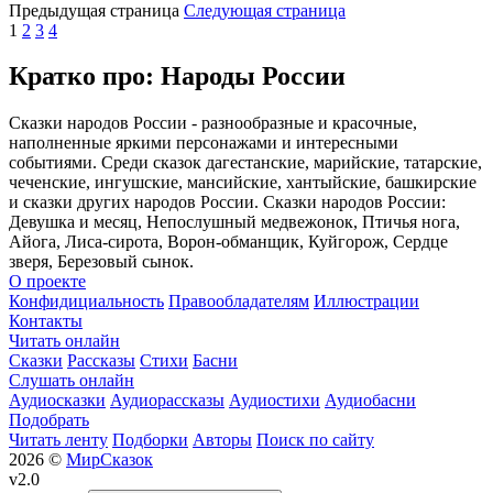
Предыдущая страница
Следующая страница
1
2
3
4
Кратко про: Народы России
Сказки народов России - разнообразные и красочные,
наполненные яркими персонажами и интересными
событиями. Среди сказок дагестанские, марийские, татарские,
чеченские, ингушские, мансийские, хантыйские, башкирские
и сказки других народов России. Сказки народов России:
Девушка и месяц, Непослушный медвежонок, Птичья нога,
Айога, Лиса-сирота, Ворон-обманщик, Куйгорож, Сердце
зверя, Березовый сынок.
О проекте
Конфидициальность
Правообладателям
Иллюстрации
Контакты
Читать онлайн
Сказки
Рассказы
Стихи
Басни
Слушать онлайн
Аудиосказки
Аудиорассказы
Аудиостихи
Аудиобасни
Подобрать
Читать ленту
Подборки
Авторы
Поиск по сайту
2026 ©
МирСказок
v2.0