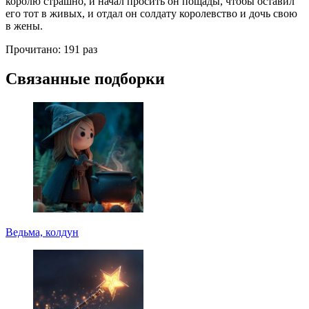
королю страшно, и начал просить он пощады, чтобы оставил
его тот в живых, и отдал он солдату королевство и дочь свою
в жены.
Прочитано:
191 раз
Связанные подборки
Ведьма, колдун