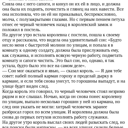
Сняла она с него сапоги, и кинул он их ей в лицо, и должна
она была их поднять, почистить и глянец на них навести. Все
она исполняла, что он ей ни приказывал, беспрекословно,
молча, с полузакрытыми глазами. Но с первым пением петуха
отнес ее черный человечек назад в королевский замок и
положил в постель.
На другое утро встала королевна с постели, пошла к своему
отцу и рассказала, что видела она удивительный сон: «Будто
несло меня с быстротой молнии по улицам, и попала я в
комнату к одному солдату, должна была прислуживать ему,
как служанка, и исполнять всякую черную работу, подметать
комнату и сапоги чистить. Это был сон, но, однако, я так
устала, будто было это все на самом деле».
— Сон мог оказаться и явью, — сказал король. — Я дам тебе
совет: набей полный карман гороху и проделай дырку в
кармане, и если тебя снова унесут, то горошины выпадут, и на
улице будет виден след.
Когда король это говорил, то черный человечек стоял незримо
рядом и все слышал. Ночью, когда он снова понес королевну
по улицам, выпало несколько горошин у ней из кармана, но
след они указать не могли: хитрый человечек заранее
разбросал горох по всем улицам. И королевна должна была
снова до первых петухов исполнять работу служанки.
На другое утро король выслал своих людей разыскать след, но
все поиски были напрасны, — на всех улицах сидели бедные