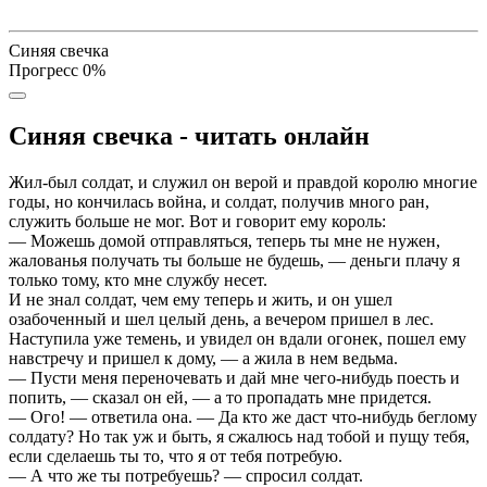
Синяя свечка
Прогресс
0
%
Синяя свечка - читать онлайн
Жил-был солдат, и служил он верой и правдой королю многие
годы, но кончилась война, и солдат, получив много ран,
служить больше не мог. Вот и говорит ему король:
— Можешь домой отправляться, теперь ты мне не нужен,
жалованья получать ты больше не будешь, — деньги плачу я
только тому, кто мне службу несет.
И не знал солдат, чем ему теперь и жить, и он ушел
озабоченный и шел целый день, а вечером пришел в лес.
Наступила уже темень, и увидел он вдали огонек, пошел ему
навстречу и пришел к дому, — а жила в нем ведьма.
— Пусти меня переночевать и дай мне чего-нибудь поесть и
попить, — сказал он ей, — а то пропадать мне придется.
— Ого! — ответила она. — Да кто же даст что-нибудь беглому
солдату? Но так уж и быть, я сжалюсь над тобой и пущу тебя,
если сделаешь ты то, что я от тебя потребую.
— А что же ты потребуешь? — спросил солдат.