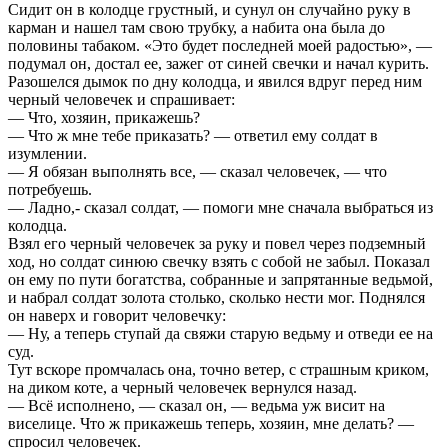
Сидит он в колодце грустный, и сунул он случайно руку в
карман и нашел там свою трубку, а набита она была до
половины табаком. «Это будет последней моей радостью», —
подумал он, достал ее, зажег от синей свечки и начал курить.
Разошелся дымок по дну колодца, и явился вдруг перед ним
черный человечек и спрашивает:
— Что, хозяин, прикажешь?
— Что ж мне тебе приказать? — ответил ему солдат в
изумлении.
— Я обязан выполнять все, — сказал человечек, — что
потребуешь.
— Ладно,- сказал солдат, — помоги мне сначала выбраться из
колодца.
Взял его черный человечек за руку и повел через подземный
ход, но солдат синюю свечку взять с собой не забыл. Показал
он ему по пути богатства, собранные и запрятанные ведьмой,
и набрал солдат золота столько, сколько нести мог. Поднялся
он наверх и говорит человечку:
— Ну, а теперь ступай да свяжи старую ведьму и отведи ее на
суд.
Тут вскоре промчалась она, точно ветер, с страшным криком,
на диком коте, а черный человечек вернулся назад.
— Всё исполнено, — сказал он, — ведьма уж висит на
виселице. Что ж прикажешь теперь, хозяин, мне делать? —
спросил человечек.