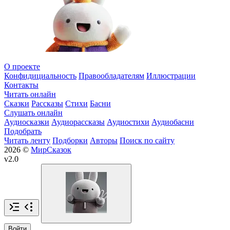
О проекте
Конфидициальность
Правообладателям
Иллюстрации
Контакты
Читать онлайн
Сказки
Рассказы
Стихи
Басни
Слушать онлайн
Аудиосказки
Аудиорассказы
Аудиостихи
Аудиобасни
Подобрать
Читать ленту
Подборки
Авторы
Поиск по сайту
2026 ©
МирСказок
v2.0
Войти