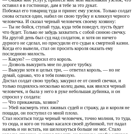
оставил я в гостинице, дам я тебе за это дукат.
Побежал его товарищ туда и принес ему узелок. Только солдат
снова остался один, набил он свою трубку и кликнул черного
человечка. И сказал черный человечек своему хозяину:
— Ты не бойся, ступай туда, куда тебя поведут, пусть будет
что будет. Только не забудь захватить с собой синюю свечку.
На другой день был суд над солдатом, и хотя он ничего
дурного не сделал, но присудили его судьи к смертной казни.
Когда его вывели, стал он просить короля оказать ему
последнюю милость.
— Какую? — спросил его король.
— Дозволь выкурить мне по дороге трубку.
— Выкури хотя и целых три, — ответил король, — но не
думай, однако, что я тебя помилую.
Достал солдат свою трубку, закурил ее от синей свечки, и
только поднялось несколько колец дыма, как явился черный
человечек, и была у него в руке небольшая дубинка, и он
спросил у солдата:
— Что прикажешь, хозяин?
— Убей насмерть этих лживых судей и стражу, да и короля не
пощади, он поступил со мной плохо.
Стал носиться тогда черный человечек, точно молния, то туда,
то сюда, и кого он только касался своей дубинкой, тот падал
наземь и ни встать, ни шелохнуться больше не мог. Стало