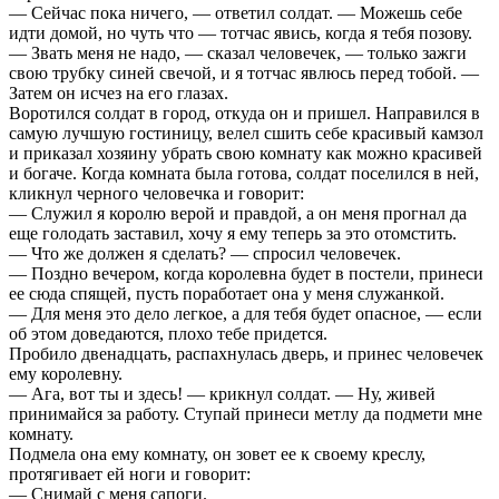
— Сейчас пока ничего, — ответил солдат. — Можешь себе
идти домой, но чуть что — тотчас явись, когда я тебя позову.
— Звать меня не надо, — сказал человечек, — только зажги
свою трубку синей свечой, и я тотчас явлюсь перед тобой. —
Затем он исчез на его глазах.
Воротился солдат в город, откуда он и пришел. Направился в
самую лучшую гостиницу, велел сшить себе красивый камзол
и приказал хозяину убрать свою комнату как можно красивей
и богаче. Когда комната была готова, солдат поселился в ней,
кликнул черного человечка и говорит:
— Служил я королю верой и правдой, а он меня прогнал да
еще голодать заставил, хочу я ему теперь за это отомстить.
— Что же должен я сделать? — спросил человечек.
— Поздно вечером, когда королевна будет в постели, принеси
ее сюда спящей, пусть поработает она у меня служанкой.
— Для меня это дело легкое, а для тебя будет опасное, — если
об этом доведаются, плохо тебе придется.
Пробило двенадцать, распахнулась дверь, и принес человечек
ему королевну.
— Ага, вот ты и здесь! — крикнул солдат. — Ну, живей
принимайся за работу. Ступай принеси метлу да подмети мне
комнату.
Подмела она ему комнату, он зовет ее к своему креслу,
протягивает ей ноги и говорит:
— Снимай с меня сапоги.