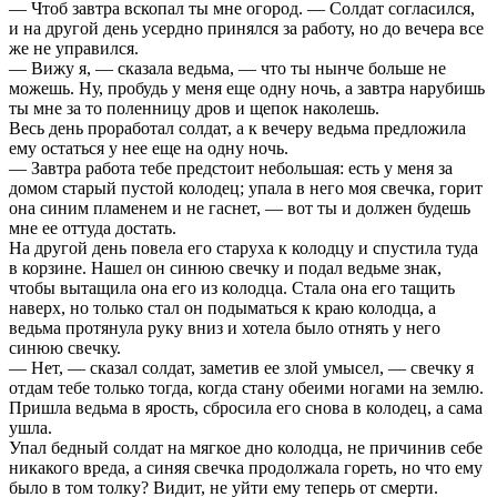
— Чтоб завтра вскопал ты мне огород. — Солдат согласился,
и на другой день усердно принялся за работу, но до вечера все
же не управился.
— Вижу я, — сказала ведьма, — что ты нынче больше не
можешь. Ну, пробудь у меня еще одну ночь, а завтра нарубишь
ты мне за то поленницу дров и щепок наколешь.
Весь день проработал солдат, а к вечеру ведьма предложила
ему остаться у нее еще на одну ночь.
— Завтра работа тебе предстоит небольшая: есть у меня за
домом старый пустой колодец; упала в него моя свечка, горит
она синим пламенем и не гаснет, — вот ты и должен будешь
мне ее оттуда достать.
На другой день повела его старуха к колодцу и спустила туда
в корзине. Нашел он синюю свечку и подал ведьме знак,
чтобы вытащила она его из колодца. Стала она его тащить
наверх, но только стал он подыматься к краю колодца, а
ведьма протянула руку вниз и хотела было отнять у него
синюю свечку.
— Нет, — сказал солдат, заметив ее злой умысел, — свечку я
отдам тебе только тогда, когда стану обеими ногами на землю.
Пришла ведьма в ярость, сбросила его снова в колодец, а сама
ушла.
Упал бедный солдат на мягкое дно колодца, не причинив себе
никакого вреда, а синяя свечка продолжала гореть, но что ему
было в том толку? Видит, не уйти ему теперь от смерти.