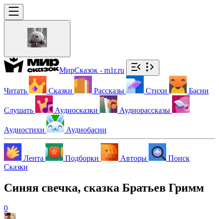
МирСказок - m1r.ru
Читать
Сказки
Рассказы
Стихи
Басни
Слушать
Аудиосказки
Аудиорассказы
Аудиостихи
Аудиобасни
Лента
Подборки
Авторы
Поиск
Сказки
Синяя свечка, сказка Братьев Гримм
0