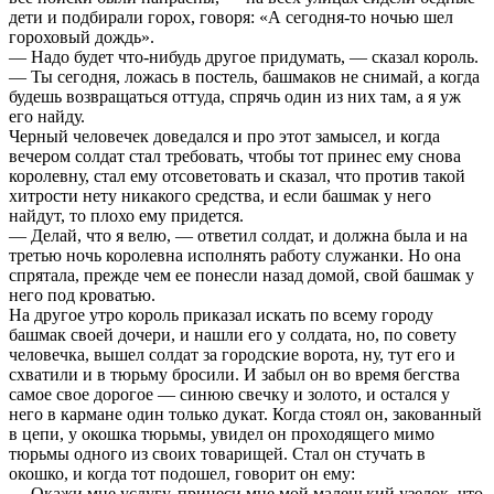
дети и подбирали горох, говоря: «А сегодня-то ночью шел
гороховый дождь».
— Надо будет что-нибудь другое придумать, — сказал король.
— Ты сегодня, ложась в постель, башмаков не снимай, а когда
будешь возвращаться оттуда, спрячь один из них там, а я уж
его найду.
Черный человечек доведался и про этот замысел, и когда
вечером солдат стал требовать, чтобы тот принес ему снова
королевну, стал ему отсоветовать и сказал, что против такой
хитрости нету никакого средства, и если башмак у него
найдут, то плохо ему придется.
— Делай, что я велю, — ответил солдат, и должна была и на
третью ночь королевна исполнять работу служанки. Но она
спрятала, прежде чем ее понесли назад домой, свой башмак у
него под кроватью.
На другое утро король приказал искать по всему городу
башмак своей дочери, и нашли его у солдата, но, по совету
человечка, вышел солдат за городские ворота, ну, тут его и
схватили и в тюрьму бросили. И забыл он во время бегства
самое свое дорогое — синюю свечку и золото, и остался у
него в кармане один только дукат. Когда стоял он, закованный
в цепи, у окошка тюрьмы, увидел он проходящего мимо
тюрьмы одного из своих товарищей. Стал он стучать в
окошко, и когда тот подошел, говорит он ему:
— Окажи мне услугу, принеси мне мой маленький узелок, что