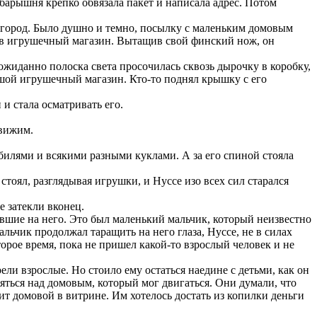
барышня крепко обвязала пакет и написала адрес. Потом
в город. Было душно и темно, посылку с маленьким домовым
д, в игрушечный магазин. Вытащив свой финский нож, он
ожиданно полоска света просочилась сквозь дырочку в коробку,
льшой игрушечный магазин. Кто-то поднял крышку с его
 и стала осматривать его.
движим.
билями и всякими разными куклами. А за его спиной стояла
стоял, разглядывая игрушки, и Нуссе изо всех сил старался
е затекли вконец.
девшие на него. Это был маленький мальчик, который неизвестно
альчик продолжал таращить на него глаза, Нуссе, не в силах
оторое время, пока не пришел какой-то взрослый человек и не
ели взрослые. Но стоило ему остаться наедине с детьми, как он
еяться над домовым, который мог двигаться. Они думали, что
оит домовой в витрине. Им хотелось достать из копилки деньги