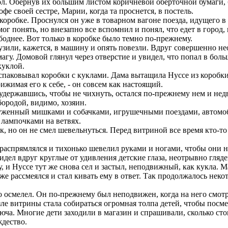
ол. Обернув их большим листом коричневой оберточной бумаги, 
е своей сестре, Марии, когда та проснется, в постель.
 коробке. Проснулся он уже в товарном вагоне поезда, идущего 
мог понять, но внезапно все вспомнил и понял, что едет в горо
однее. Вот только в коробке было темно по-прежнему.
узили, кажется, в машину и опять повезли. Вдруг совершенно не
магу. Домовой глянул через отверстие и увидел, что попал в бо
куклой.
распаковывал коробки с куклами. Дама вытащила Нуссе из коробки
рижимая его к себе, - он совсем как настоящий.
а удержавшись, чтобы не чихнуть, остался по-прежнему нем и не
бородой, видимо, хозяин.
круженный мишками и собачками, игрушечными поездами, автомо
лампочками на ветвях.
, но он не смел шевельнуться. Перед витриной все время кто-то 
 распрямлялся и тихонько шевелил руками и ногами, чтобы они н
увидел вдруг круглые от удивления детские глаза, неотрывно гля
, и Нуссе тут же снова сел и застыл, неподвижный, как кукла. М
 же рассмеялся и стал кивать ему в ответ. Так продолжалось нек
го осмелел. Он по-прежнему был неподвижен, когда на него смотр
зле витрины стала собираться огромная толпа детей, чтобы посм
люча. Многие дети заходили в магазин и спрашивали, сколько ст
ждество.