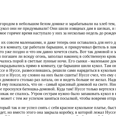
городом в небольшом белом домике и зарабатывали на хлеб тем,
 кукол они не придумывали! Они шили изящных дам в шелках, и к
мое горячее время наступало у них за несколько недель до рожде
их совсем маленькими, и даже теперь они оставались для него д
 в комнату, где работали барышни, и прикручивал фитиль в лам
то уже поздно и что им давно хочется спать. Вот так домовой и 
и погашен ли всюду огонь, заползал наконец в собственную кров
учалось порой в светлые лунные ночи. Его сынки - маленькие до
рокрадывались прямо в комнату, где барышни шили кукол. Там они
иссе и Нуссе, развеселившись, решили сами нарядиться в куколь
се и Нуссе, ну словно на них были сшиты! Нуссе счел, что ему о
 домового столько раз латала, он и видеть больше не желал. Над
И ему показалось, что он - самый красивый домовой на свете. Нис
 не проснулся батюшка-домовой. Куда там! Нуссе только вертелся
икак не спалось. Утром сестрам нужно было запаковать кукол в к
то может с тем же успехом заняться посылкой, чтобы вовремя отпр
рый так и не успел снять с себя красное кукольное платье, быстр
йдет, но вместо этого она закрыла коробку, в которой лежал Нус