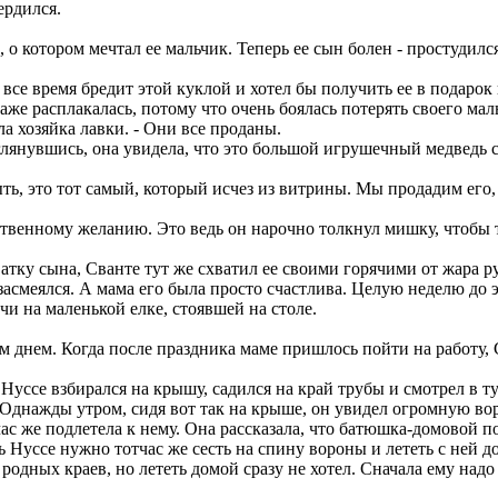
ердился.
 о котором мечтал ее мальчик. Теперь ее сын болен - простудилс
 все время бредит этой куклой и хотел бы получить ее в подарок
аже расплакалась, потому что очень боялась потерять своего мал
ла хозяйка лавки. - Они все проданы.
глянувшись, она увидела, что это большой игрушечный медведь св
быть, это тот самый, который исчез из витрины. Мы продадим его
ственному желанию. Это ведь он нарочно толкнул мишку, чтобы т
атку сына, Сванте тут же схватил ее своими горячими от жара р
м засмеялся. А мама его была просто счастлива. Целую неделю до 
ечи на маленькой елке, стоявшей на столе.
 днем. Когда после праздника маме пришлось пойти на работу, С
уссе взбирался на крышу, садился на край трубы и смотрел в ту 
 Однажды утром, сидя вот так на крыше, он увидел огромную вор
тчас же подлетела к нему. Она рассказала, что батюшка-домовой п
ь Нуссе нужно тотчас же сесть на спину вороны и лететь с ней д
 родных краев, но лететь домой сразу не хотел. Сначала ему над