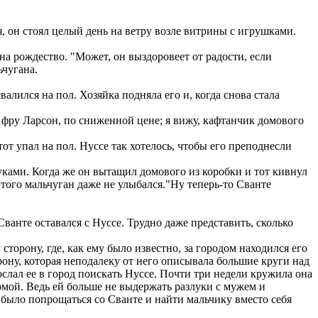
я, он стоял целый день на ветру возле витрины с игрушками.
 на рождество. "Может, он выздоровеет от радости, если
ьчугана.
алился на пол. Хозяйка подняла его и, когда снова стала
, фру Ларсон, по сниженной цене; я вижу, кафтанчик домового
от упал на пол. Нуссе так хотелось, чтобы его преподнесли
уками. Когда же он вытащил домового из коробки и тот кивнул
этого мальчуган даже не улыбался."Ну теперь-то Сванте
ванте оставался с Нуссе. Трудно даже представить, сколько
сторону, где, как ему было известно, за городом находился его
ону, которая неподалеку от него описывала большие круги над
ослал ее в город поискать Нуссе. Почти три недели кружила она
омой. Ведь ей больше не выдержать разлуки с мужем и
о было попрощаться со Сванте и найти мальчику вместо себя