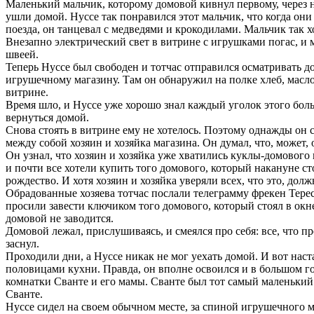
Маленький мальчик, которому домовой кивнул первому, через не
ушли домой. Нуссе так понравился этот мальчик, что когда они
поезда, он танцевал с медведями и крокодилами. Мальчик так хох
Внезапно электрический свет в витрине с игрушками погас, и м
швеей.
Теперь Нуссе был свободен и тотчас отправился осматривать до
игрушечному магазину. Там он обнаружил на полке хлеб, масло, 
витрине.
Время шло, и Нуссе уже хорошо знал каждый уголок этого больш
вернуться домой.
Снова стоять в витрине ему не хотелось. Поэтому однажды он 
между собой хозяин и хозяйка магазина. Он думал, что, может,
Он узнал, что хозяин и хозяйка уже хватились куклы-домового 
и почти все хотели купить того домового, который накануне ст
рождество. И хотя хозяин и хозяйка уверяли всех, что это, дол
Обрадованные хозяева тотчас послали телеграмму фрекен Терес
просили завести ключиком того домового, который стоял в окне
домовой не заводится.
Домовой лежал, прислушиваясь, и смеялся про себя: все, что п
заснул.
Проходили дни, а Нуссе никак не мог уехать домой. И вот наст
половицами кухни. Правда, он вполне освоился и в большом гор
комнатки Сванте и его мамы. Сванте был тот самый маленький 
Сванте.
Нуссе сидел на своем обычном месте, за спиной игрушечного м