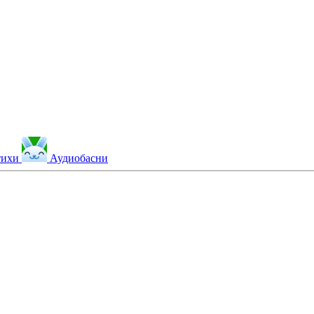
тихи
Аудиобасни