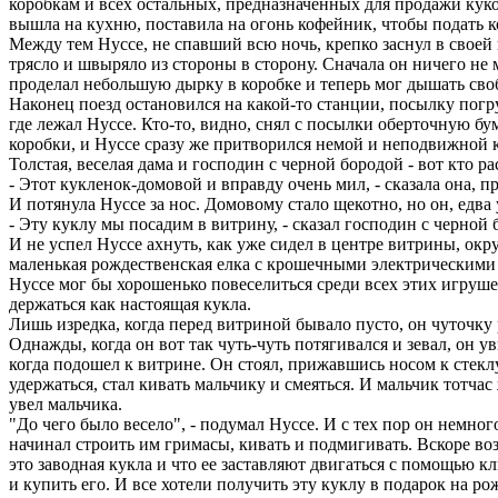
коробкам и всех остальных, предназначенных для продажи кук
вышла на кухню, поставила на огонь кофейник, чтобы подать коф
Между тем Нуссе, не спавший всю ночь, крепко заснул в своей
трясло и швыряло из стороны в сторону. Сначала он ничего не 
проделал небольшую дырку в коробке и теперь мог дышать своб
Наконец поезд остановился на какой-то станции, посылку погр
где лежал Нуссе. Кто-то, видно, снял с посылки оберточную бу
коробки, и Нуссе сразу же притворился немой и неподвижной 
Толстая, веселая дама и господин с черной бородой - вот кто 
- Этот кукленок-домовой и вправду очень мил, - сказала она, п
И потянула Нуссе за нос. Домовому стало щекотно, но он, едв
- Эту куклу мы посадим в витрину, - сказал господин с черной 
И не успел Нуссе ахнуть, как уже сидел в центре витрины, о
маленькая рождественская елка с крошечными электрическими 
Нуссе мог бы хорошенько повеселиться среди всех этих игрушек
держаться как настоящая кукла.
Лишь изредка, когда перед витриной бывало пусто, он чуточку
Однажды, когда он вот так чуть-чуть потягивался и зевал, он 
когда подошел к витрине. Он стоял, прижавшись носом к стеклу
удержаться, стал кивать мальчику и смеяться. И мальчик тотчас
увел мальчика.
"До чего было весело", - подумал Нуссе. И с тех пор он немно
начинал строить им гримасы, кивать и подмигивать. Вскоре во
это заводная кукла и что ее заставляют двигаться с помощью к
и купить его. И все хотели получить эту куклу в подарок на ро