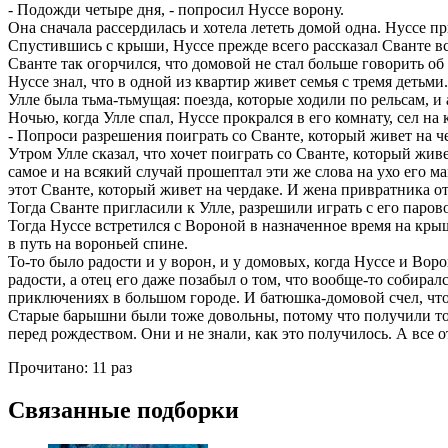
- Подожди четыре дня, - попросил Нуссе ворону.
Она сначала рассердилась и хотела лететь домой одна. Нуссе пр
Спустившись с крыши, Нуссе прежде всего рассказал Сванте всю
Сванте так огорчился, что домовой не стал больше говорить об 
Нуссе знал, что в одной из квартир живет семья с тремя детьм
Улле была тьма-тьмущая: поезда, которые ходили по рельсам, и 
Ночью, когда Улле спал, Нуссе прокрался в его комнату, сел на
- Попроси разрешения поиграть со Сванте, который живет на че
Утром Улле сказал, что хочет поиграть со Сванте, который жив
самое и на всякий случай прошептал эти же слова на ухо его м
этот Сванте, который живет на чердаке. И жена привратника отв
Тогда Сванте пригласили к Улле, разрешили играть с его паров
Тогда Нуссе встретился с Вороной в назначенное время на кры
в путь на вороньей спине.
То-то было радости и у ворон, и у домовых, когда Нуссе и Вор
радости, а отец его даже позабыл о том, что вообще-то собирал
приключениях в большом городе. И батюшка-домовой счел, что
Старые барышни были тоже довольны, потому что получили тол
перед рождеством. Они и не знали, как это получилось. А все 
Прочитано:
11 раз
Связанные подборки