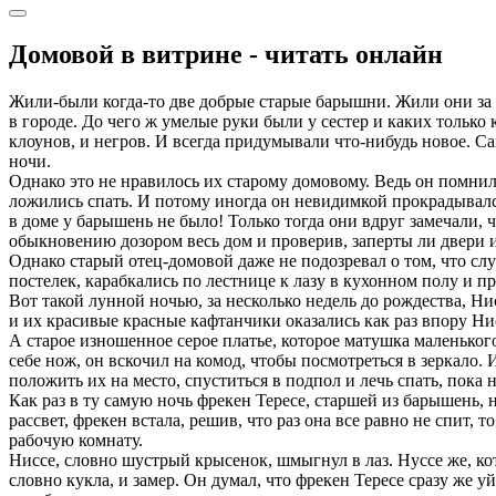
Домовой в витрине - читать онлайн
Жили-были когда-то две добрые старые барышни. Жили они за 
в городе. До чего ж умелые руки были у сестер и каких только
клоунов, и негров. И всегда придумывали что-нибудь новое. Са
ночи.
Однако это не нравилось их старому домовому. Ведь он помнил 
ложились спать. И потому иногда он невидимкой прокрадывался
в доме у барышень не было! Только тогда они вдруг замечали, ч
обыкновению дозором весь дом и проверив, заперты ли двери 
Однако старый отец-домовой даже не подозревал о том, что сл
постелек, карабкались по лестнице к лазу в кухонном полу и п
Вот такой лунной ночью, за несколько недель до рождества, Н
и их красивые красные кафтанчики оказались как раз впору Нис
А старое изношенное серое платье, которое матушка маленького
себе нож, он вскочил на комод, чтобы посмотреться в зеркало. 
положить их на место, спуститься в подпол и лечь спать, пока
Как раз в ту самую ночь фрекен Тересе, старшей из барышень, н
рассвет, фрекен встала, решив, что раз она все равно не спит, 
рабочую комнату.
Ниссе, словно шустрый крысенок, шмыгнул в лаз. Нуссе же, кото
словно кукла, и замер. Он думал, что фрекен Тересе сразу же у