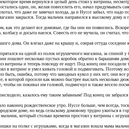
которое время вернулся и целый день стоял у витрины, несмотря 
 остались одни, он, желая повеселить его, начал придумывать с
отал, что даже не замечал холода, да и Нуссе забыл, что надо пое
агазин закрылся. Тогда мальчик направился к высокому дому и п
м, как это делают все домовые, где бы они ни появились. Вскор
колбасу и досыта наелся. Совесть его не мучила, он считал, что
ого дома. Он влезал даже на крышу и, озирая оттуда соседние к
спрятался на одной из полок игрушечного магазина, за спиной 
 они пошлют несколько пустых коробок обратно к барышням домой
из витрины и теперь повсюду ее ищут. Под конец они посадили т
оял в витрине и умел кивать головой и подмигивать. Поэтому вс
жно быть, ошибка, потому что заводных кукол у них нет, они все
е, в которой просили как можно быстрее выслать несколько дюж
, чтобы он покивал им головой, подмигнул и также весело посмея
роисходило, казалось ему таким забавным! Под конец он забрался
ало наконец рождественское утро. Нуссе больше, чем всегда, то
одском доме, но ведь сельскому домовому трудно ужиться в горо
мальчик, который столько времени простоял у витрины с игрушк
ишки на полке с игрушками, когда в магазин вошла мама мальчик