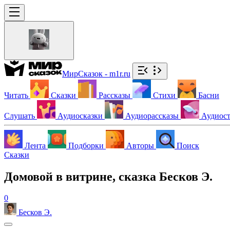
МирСказок - m1r.ru
Читать
Сказки
Рассказы
Стихи
Басни
Слушать
Аудиосказки
Аудиорассказы
Аудиос
Лента
Подборки
Авторы
Поиск
Сказки
Домовой в витрине, сказка Бесков Э.
0
Бесков Э.