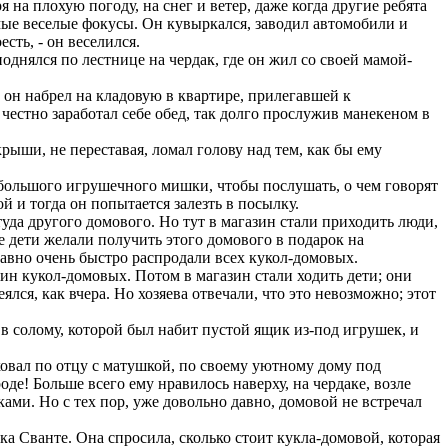
на плохую погоду, на снег и ветер, даже когда другие ребята
амые веселые фокусы. Он кувыркался, заводил автомобили и
сть, - он веселился.
однялся по лестнице на чердак, где он жил со своей мамой-
е он набрел на кладовую в квартире, прилегавшей к
 честно заработал себе обед, так долго прослужив манекеном в
рыши, не переставая, ломал голову над тем, как бы ему
у большого игрушечного мишки, чтобы послушать, о чем говорят
 и тогда он попытается залезть в посылку.
уда другого домового. Но тут в магазин стали приходить люди,
е дети желали получить этого домового в подарок на
 равно очень быстро распродали всех кукол-домовых.
ин кукол-домовых. Потом в магазин стали ходить дети; они
лся, как вчера. Но хозяева отвечали, что это невозможно; этот
 в солому, которой был набит пустой ящик из-под игрушек, и
сковал по отцу с матушкой, по своему уютному дому под
де! Больше всего ему нравилось наверху, на чердаке, возле
ами. Но с тех пор, уже довольно давно, домовой не встречал
а Сванте. Она спросила, сколько стоит кукла-домовой, которая