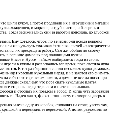
 что шили кукол, а потом продавали их в игрушечный магазин
укол-младенцев, и моряков, и трубочистов, и балерин, и
ства. Тогда засиживались они за работой допоздна, до глубокой
етьми. Ему хотелось, чтобы по вечерам они всегда вовремя
пе или же чуть-чуть смачивал фитильки свечей - электричества
заставлял их прекращать работу. Сам же, обойдя по своему
ать, в горнице домовых под половицами кухни.
мовые Ниссе и Нуссе - тайком выбирались тогда из своих
 играли в куклы и развлекались все время, пока светила луна.
ные платья. В тот раз барышни сшили несколько кукол-домовых,
чень идет красный кукольный наряд, и не захотел его снимать.
ев на себя пояс с финским ножом, а домовые всегда носят при
се дважды сказал ему, что пора снять кукольные платья,
 во все стороны перед зеркалом и ничего не слышал.
оробки и отослать их поездом в город. И когда чуть забрезжил
авить ее. Надев халат, фрекен взяла свечу и отворила дверь в
енько залез в одну из коробок, стоявших на столе, улегся там,
се, крышкой и перевязала ее веревочкой. А потом разложила по