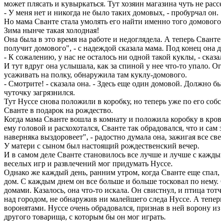
может плясать и кувыркаться. Тут хозяин магазина чуть не расс
- У меня нет и никогда не было таких домовых, - пробурчал он.
Но мама Сванте стала умолять его найти именно того домового,
Зима нынче такая холодная!
Она была в это время на работе и недоглядела. А теперь Сванте
получит домового", - с надеждой сказала мама. Под конец она д
- К сожалению, у нас не осталось ни одной такой куклы, - сказа
И тут вдруг она услышала, как за спиной у нее что-то упало. О
усаживать на полку, обнаружила там куклу-домового.
- Смотрите! - сказала она. - Здесь еще один домовой. Должно 
чуточку загрязнился.
Тут Нуссе снова положили в коробку, но теперь уже по его соб
Сванте в подарок на рождество.
Когда мама Сванте вошла в комнату и положила коробку в кров
ему головой и расхохотался, Сванте так обрадовался, что и са
наверняка выздоровеет", - радостно думала она, зажигая все св
У матери с сыном был настоящий рождественский вечер.
И в самом деле Сванте становилось все лучше и лучше с каждым
веселых игр и развлечений мог придумать Нуссе.
Однако же каждый день, ранним утром, когда Сванте еще спал, Н
дом. С каждым днем он все больше и больше тосковал по нему.
домами. Казалось, она что-то искала. Он свистнул, и птица то
над городом, не обнаружив ни малейшего следа Нуссе. А тепер
воронятами. Нуссе очень обрадовался, признав в ней ворону из
другого товарища, с которым бы он мог играть.