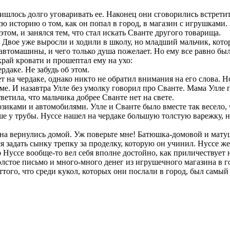
ишлось долго уговаривать ее. Наконец они сговорились встретить
 историю о том, как он попал в город, в магазин с игрушками. 
этом, и занялся тем, что стал искать Сванте другого товарища.
и. Двое уже выросли и ходили в школу, но младший мальчик, кото
автомашины, и чего только душа пожелает. Но ему все равно было
 край кровати и прошептал ему на ухо:
рдаке. Не забудь об этом.
ет на чердаке, однако никто не обратил внимания на его слова.
аме. И назавтра Улле без умолку говорил про Сванте. Мама Улле
етила, что мальчика добрее Сванте нет на свете.
озиками и автомобилями. Улле и Сванте было вместе так весело,
ше у трубы. Нуссе нашел на чердаке большую толстую варежку, 
она вернулись домой. Уж поверьте мне! Батюшка-домовой и матуш
ся задать сынку трепку за проделку, которую он учинил. Нуссе ж
 Нуссе вообще-то вел себя вполне достойно, как приличествует
стое письмо и много-много денег из игрушечного магазина в гор
оттого, что среди кукол, которых они послали в город, был сам