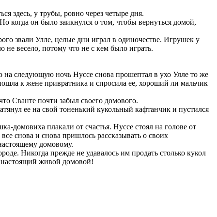
ся здесь, у трубы, ровно через четыре дня.
Но когда он было заикнулся о том, чтобы вернуться домой,
рого звали Улле, целые дни играл в одиночестве. Игрушек у
 не весело, потому что не с кем было играть.
 Но на следующую ночь Нуссе снова прошептал в ухо Улле то же
 пошла к жене привратника и спросила ее, хороший ли мальчик
 что Сванте почти забыл своего домового.
натянул ее на свой тоненький кукольный кафтанчик и пустился
ка-домовиха плакали от счастья. Нуссе стоял на голове от
е все снова и снова пришлось рассказывать о своих
 настоящему домовому.
оде. Никогда прежде не удавалось им продать столько кукол
ый настоящий живой домовой!