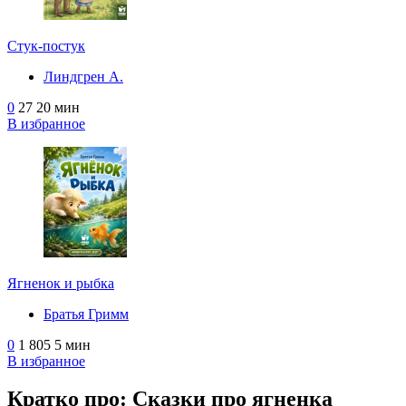
Стук-постук
Линдгрен А.
0
27
20 мин
В избранное
Ягненок и рыбка
Братья Гримм
0
1 805
5 мин
В избранное
Кратко про: Сказки про ягненка