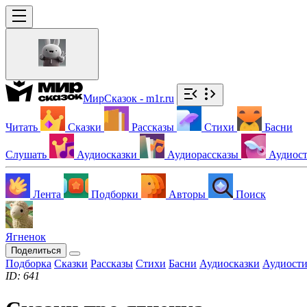
МирСказок - m1r.ru
Читать
Сказки
Рассказы
Стихи
Басни
Слушать
Аудиосказки
Аудиорассказы
Аудиос
Лента
Подборки
Авторы
Поиск
Ягненок
Поделиться
Подборка
Сказки
Рассказы
Стихи
Басни
Аудиосказки
Аудиост
ID: 641