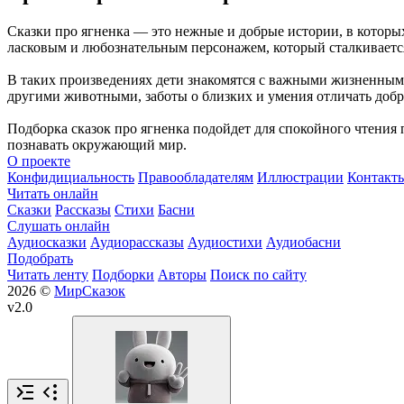
Сказки про ягненка — это нежные и добрые истории, в которых
ласковым и любознательным персонажем, который сталкивается 
В таких произведениях дети знакомятся с важными жизненным
другими животными, заботы о близких и умения отличать добро
Подборка сказок про ягненка подойдет для спокойного чтения
познавать окружающий мир.
О проекте
Конфидициальность
Правообладателям
Иллюстрации
Контакт
Читать онлайн
Сказки
Рассказы
Стихи
Басни
Слушать онлайн
Аудиосказки
Аудиорассказы
Аудиостихи
Аудиобасни
Подобрать
Читать ленту
Подборки
Авторы
Поиск по сайту
2026 ©
МирСказок
v2.0