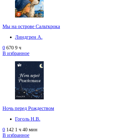
Мы на острове Сальткрока
Линдгрен А.
0
670
9 ч
В избранное
Ночь перед Рождеством
Гоголь Н.В.
0
142
1 ч 40 мин
В избранное