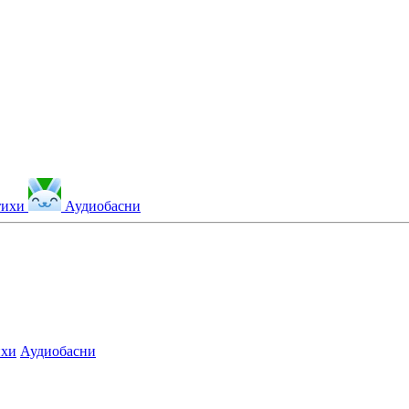
тихи
Аудиобасни
ихи
Аудиобасни