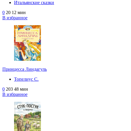
Итальянские сказки
0
20
12 мин
В избранное
Принцесса Линдагуль
Топелиус С.
0
203
48 мин
В избранное