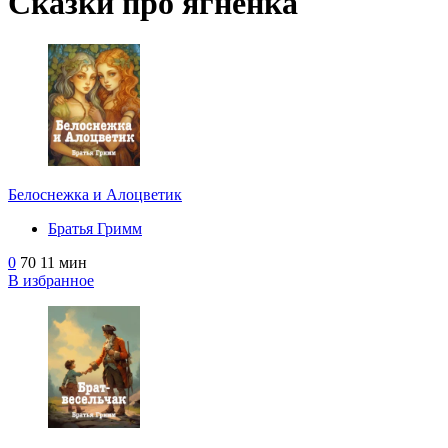
Сказки про ягненка
Белоснежка и Алоцветик
Братья Гримм
0
70
11 мин
В избранное