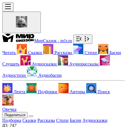
МирСказок - m1r.ru
Читать
Сказки
Рассказы
Стихи
Басни
Слушать
Аудиосказки
Аудиорассказы
Аудиостихи
Аудиобасни
Лента
Подборки
Авторы
Поиск
Овечка
Поделиться
Подборка
Сказки
Рассказы
Стихи
Басни
Аудиосказки
ID: 747