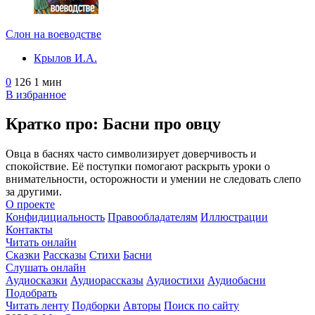
Слон на воеводстве
Крылов И.А.
0
126
1 мин
В избранное
Кратко про: Басни про овцу
Овца в баснях часто символизирует доверчивость и
спокойствие. Её поступки помогают раскрыть уроки о
внимательности, осторожности и умении не следовать слепо
за другими.
О проекте
Конфидициальность
Правообладателям
Иллюстрации
Контакты
Читать онлайн
Сказки
Рассказы
Стихи
Басни
Слушать онлайн
Аудиосказки
Аудиорассказы
Аудиостихи
Аудиобасни
Подобрать
Читать ленту
Подборки
Авторы
Поиск по сайту