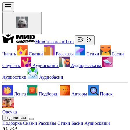
МирСказок - m1r.ru
Читать
Сказки
Рассказы
Стихи
Басни
Слушать
Аудиосказки
Аудиорассказы
Аудиостихи
Аудиобасни
Лента
Подборки
Авторы
Поиск
Овечка
Поделиться
Подборка
Сказки
Рассказы
Стихи
Басни
Аудиосказки
ID: 749